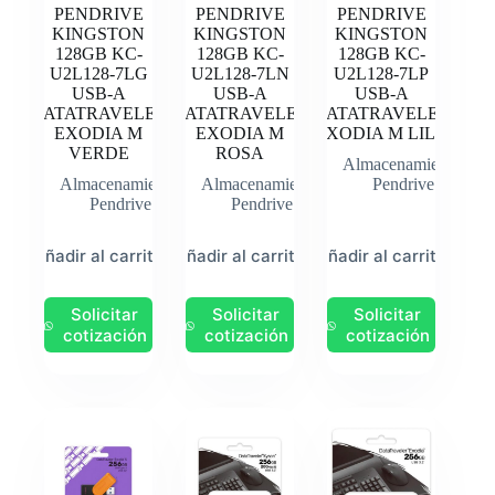
PENDRIVE
PENDRIVE
PENDRIVE
KINGSTON
KINGSTON
KINGSTON
128GB KC-
128GB KC-
128GB KC-
U2L128-7LG
U2L128-7LN
U2L128-7LP
USB-A
USB-A
USB-A
DATATRAVELER
DATATRAVELER
DATATRAVELER
EXODIA M
EXODIA M
EXODIA M LILA
VERDE
ROSA
Almacenamiento
,
Almacenamiento
,
Almacenamiento
,
Pendrive
Pendrive
Pendrive
Añadir al carrito
Añadir al carrito
Añadir al carrito
Solicitar
Solicitar
Solicitar
cotización
cotización
cotización