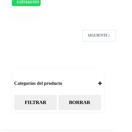
cotización
SIGUIENTE
Categorías del producto
FILTRAR
BORRAR
Almacenamiento
Cintas Backup LTO
Discos Duros
Discos Externos
Pendrive