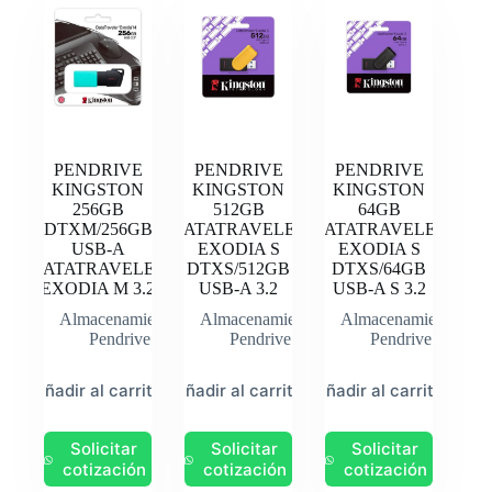
PENDRIVE
PENDRIVE
PENDRIVE
KINGSTON
KINGSTON
KINGSTON
256GB
512GB
64GB
DTXM/256GB
DATATRAVELER
DATATRAVELER
USB-A
EXODIA S
EXODIA S
DATATRAVELER
DTXS/512GB
DTXS/64GB
EXODIA M 3.2
USB-A 3.2
USB-A S 3.2
Almacenamiento
,
Almacenamiento
,
Almacenamiento
,
Pendrive
Pendrive
Pendrive
Añadir al carrito
Añadir al carrito
Añadir al carrito
Solicitar
Solicitar
Solicitar
cotización
cotización
cotización