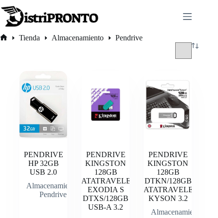
Saltar
al
contenido
Pendrive
Tienda
Almacenamiento
Pendrive
Inicio
PENDRIVE
PENDRIVE
PENDRIVE
HP 32GB
KINGSTON
KINGSTON
USB 2.0
128GB
128GB
DATATRAVELER
DTKN/128GB
Almacenamiento
,
EXODIA S
DATATRAVELER
Pendrive
DTXS/128GB
KYSON 3.2
USB-A 3.2
Almacenamiento
,