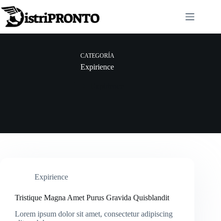
Saltar
al
contenido
CATEGORÍA
Expirience
Expirience
Inicio
Expirience
Tristique Magna Amet Purus Gravida Quisblandit
Lorem ipsum dolor sit amet, consectetur adipiscing