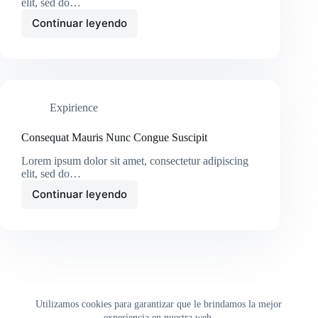
elit, sed do…
Continuar leyendo
Tristique
Magna
Amet
Purus
Gravida
Quisblandit
Expirience
Consequat Mauris Nunc Congue Suscipit
Lorem ipsum dolor sit amet, consectetur adipiscing
elit, sed do…
Continuar leyendo
Consequat
Mauris
Nunc
Congue
Suscipit
Utilizamos cookies para garantizar que le brindamos la mejor
experiencia en nuestra web.