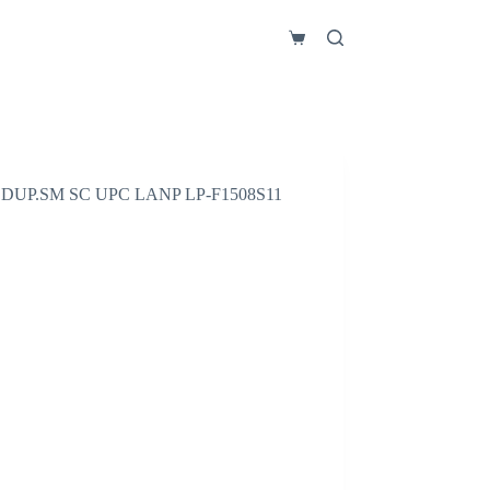
Carro
de
compra
DUP.SM SC UPC LANP LP-F1508S11