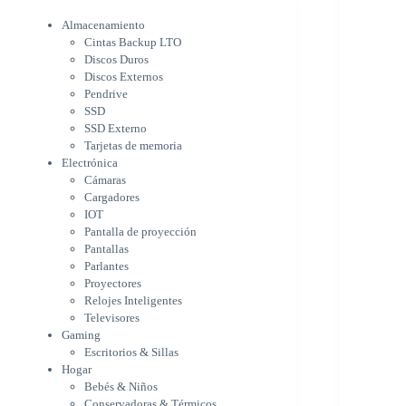
Electrónica
Cámaras
Almacenamiento
Cargadores
Cintas Backup LTO
IOT
Discos Duros
Pantalla de proyección
Discos Externos
Pantallas
Pendrive
Parlantes
SSD
Proyectores
SSD Externo
Tarjetas de memoria
Relojes Inteligentes
Electrónica
Televisores
Cámaras
Gaming
Cargadores
Escritorios & Sillas
IOT
Hogar
Pantalla de proyección
Bebés & Niños
Pantallas
Conservadoras & Térmicos
Parlantes
Electrodomésticos
Proyectores
Cocina
Relojes Inteligentes
Cuidado Personal
Televisores
Limpieza & Organización
Gaming
Equipos de oficina
Escritorios & Sillas
Herramientas & Utilidad
Hogar
Impresoras
Bebés & Niños
A chorro
Conservadoras & Térmicos