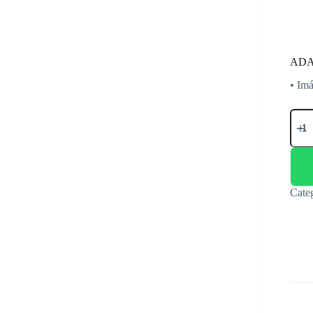
ADA
• Imá
ADA
F.
OPT.
DUP
SC
UPC
LAN
Cate
LP-
F150
canti