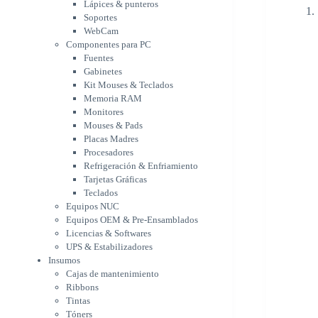
Memoria RAM
Lápices & punteros
Monitores
Soportes
Mouses & Pads
WebCam
Placas Madres
Componentes para PC
Fuentes
Procesadores
Gabinetes
Refrigeración &
Kit Mouses & Teclados
Enfriamiento
Memoria RAM
Tarjetas Gráficas
Monitores
Teclados
Mouses & Pads
Equipos NUC
Placas Madres
Equipos OEM & Pre-
Procesadores
Ensamblados
Refrigeración & Enfriamiento
Licencias & Softwares
Tarjetas Gráficas
UPS & Estabilizadores
Teclados
Insumos
Equipos NUC
Cajas de mantenimiento
Equipos OEM & Pre-Ensamblados
Ribbons
Licencias & Softwares
Tintas
UPS & Estabilizadores
Tóners
Insumos
Varios
Cajas de mantenimiento
Network
Ribbons
Accesorios Redes
Tintas
Adaptadores Bluetooth &
Tóners