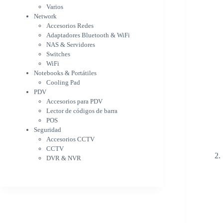
WiFi
Varios
NAS & Servidores
Network
Switches
Accesorios Redes
WiFi
Adaptadores Bluetooth & WiFi
Notebooks & Portátiles
NAS & Servidores
Cargador para notebook
Switches
Cooling Pad
WiFi
PDV
Notebooks & Portátiles
Accesorios para PDV
Cooling Pad
PDV
Lector de códigos de barra
Accesorios para PDV
POS
Lector de códigos de barra
Seguridad
POS
Accesorios CCTV
Seguridad
CCTV
Accesorios CCTV
DVR & NVR
CCTV
Sin categorizar
DVR & NVR