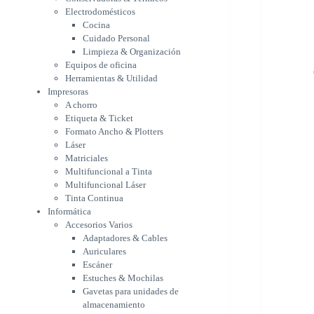
Etiqueta & Ticket
Electrodomésticos
Formato Ancho & Plotters
Cocina
Láser
Cuidado Personal
Matriciales
Limpieza & Organización
Equipos de oficina
Multifuncional a Tinta
Herramientas & Utilidad
Multifuncional Láser
Impresoras
Tinta Continua
A chorro
Informática
Etiqueta & Ticket
Accesorios Varios
Formato Ancho & Plotters
Adaptadores & Cables
Láser
Auriculares
Matriciales
Escáner
Multifuncional a Tinta
Estuches & Mochilas
Multifuncional Láser
Gavetas para unidades de
Tinta Continua
almacenamiento
Informática
Lápices & punteros
Accesorios Varios
Soportes
Adaptadores & Cables
WebCam
Auriculares
Componentes para PC
Escáner
Fuentes
Estuches & Mochilas
Gabinetes
Gavetas para unidades de
Kit Mouses & Teclados
almacenamiento