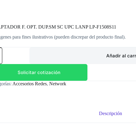
PTADOR F. OPT. DUP.SM SC UPC LANP LP-F1508S11
genes para fines ilustrativos (pueden discrepar del producto final).
PTADOR
Añadir al carr
.SM
Solicitar cotización
P
gorías:
Accesorios Redes
,
Network
8S11
dad
Descripción