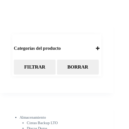
Categorías del producto
FILTRAR
BORRAR
Almacenamiento
Cintas Backup LTO
Discos Duros
Discos Externos
Pendrive
SSD
SSD Externo
Tarjetas de memoria
Electrónica
Almacenamiento
Cámaras
Cintas Backup LTO
Cargadores
Discos Duros