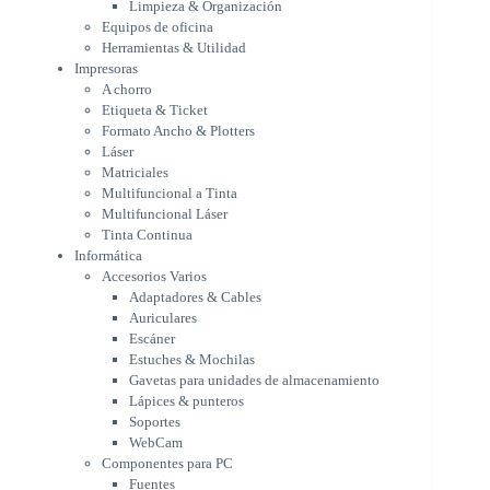
Limpieza & Organización
Matriciales
Equipos de oficina
Multifuncional a Tinta
Herramientas & Utilidad
Multifuncional Láser
Impresoras
Tinta Continua
A chorro
Informática
Etiqueta & Ticket
Accesorios Varios
Formato Ancho & Plotters
Adaptadores & Cables
Láser
Auriculares
Matriciales
Multifuncional a Tinta
Escáner
Multifuncional Láser
Estuches & Mochilas
Tinta Continua
Gavetas para unidades de
Informática
almacenamiento
Accesorios Varios
Lápices & punteros
Adaptadores & Cables
Soportes
Auriculares
WebCam
Escáner
Componentes para PC
Estuches & Mochilas
Fuentes
Gavetas para unidades de almacenamiento
Gabinetes
Lápices & punteros
Kit Mouses & Teclados
Soportes
Memoria RAM
WebCam
Monitores
Componentes para PC
Mouses & Pads
Fuentes