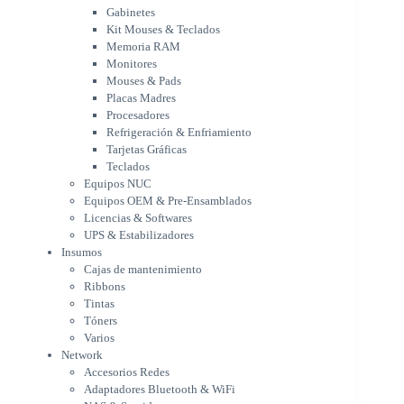
Placas Madres
Gabinetes
Procesadores
Kit Mouses & Teclados
Refrigeración & Enfriamiento
Memoria RAM
Tarjetas Gráficas
Monitores
Teclados
Mouses & Pads
Equipos NUC
Placas Madres
Equipos OEM & Pre-Ensamblados
Procesadores
Licencias & Softwares
Refrigeración & Enfriamiento
Tarjetas Gráficas
UPS & Estabilizadores
Teclados
Insumos
Equipos NUC
Cajas de mantenimiento
Equipos OEM & Pre-Ensamblados
Ribbons
Licencias & Softwares
Tintas
UPS & Estabilizadores
Tóners
Insumos
Varios
Cajas de mantenimiento
Network
Ribbons
Accesorios Redes
Tintas
Adaptadores Bluetooth & WiFi
Tóners
NAS & Servidores
Varios
Switches
Network
WiFi
Accesorios Redes
Notebooks & Portátiles
Adaptadores Bluetooth & WiFi
Cargador para notebook