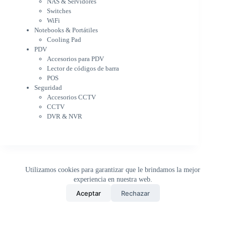
NAS & Servidores
Cooling Pad
Switches
PDV
WiFi
Accesorios para PDV
Notebooks & Portátiles
Lector de códigos de barra
Cooling Pad
PDV
POS
Accesorios para PDV
Seguridad
Lector de códigos de barra
Accesorios CCTV
POS
CCTV
Seguridad
DVR & NVR
Accesorios CCTV
Sin categorizar
CCTV
DVR & NVR
Utilizamos cookies para garantizar que le brindamos la mejor
experiencia en nuestra web.
0
Aceptar
Rechazar
Inicio
Tienda
Buscar
Carrito
WhatsApp
Copyright © 2026 - DistriPRONTO