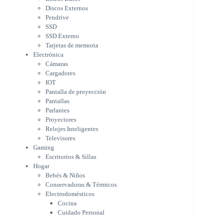
IOT
Discos Externos
Pantalla de proyección
Pendrive
Pantallas
SSD
Parlantes
SSD Externo
Proyectores
Tarjetas de memoria
Relojes Inteligentes
Electrónica
Televisores
Cámaras
Gaming
Cargadores
Escritorios & Sillas
IOT
Hogar
Pantalla de proyección
Bebés & Niños
Pantallas
Conservadoras & Térmicos
Parlantes
Proyectores
Electrodomésticos
Relojes Inteligentes
Cocina
Televisores
Cuidado Personal
Gaming
Limpieza & Organización
Escritorios & Sillas
Equipos de oficina
Hogar
Herramientas & Utilidad
Bebés & Niños
Impresoras
Conservadoras & Térmicos
A chorro
Electrodomésticos
Etiqueta & Ticket
Cocina
Formato Ancho & Plotters
Cuidado Personal
Láser