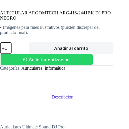
AURICULAR ARGOMTECH ARG-HS-2441BK DJ PRO
NEGRO
• Imágenes para fines ilustrativos (pueden discrepar del
producto final).
AURICULAR
Añadir al carrito
ARGOMTECH
ARG-
HS-
Solicitar cotización
2441BK
Categorías:
Auriculares
,
Informática
DJ
PRO
NEGRO
cantidad
Descripción
Auriculares Ultimate Sound DJ Pro.