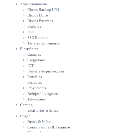
Almacenamiento
Cámaras
Cintas Backup LTO
Cargadores
Discos Duros
IOT
Discos Externos
Pantalla de proyección
Pendrive
Pantallas
SSD
Parlantes
SSD Externo
Proyectores
Tarjetas de memoria
Relojes Inteligentes
Electrónica
Televisores
Cámaras
Gaming
Cargadores
Escritorios & Sillas
IOT
Hogar
Pantalla de proyección
Bebés & Niños
Pantallas
Conservadoras & Térmicos
Parlantes
Proyectores
Electrodomésticos
Relojes Inteligentes
Cocina
Televisores
Cuidado Personal
Gaming
Limpieza & Organización
Escritorios & Sillas
Equipos de oficina
Hogar
Herramientas & Utilidad
Bebés & Niños
Impresoras
Conservadoras & Térmicos
A chorro