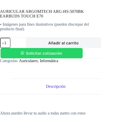
AURICULAR ARGOMTECH ARG-HS-5070BK
EARBUDS TOUCH E70
• Imágenes para fines ilustrativos (pueden discrepar del
producto final).
AURICULAR
Añadir al carrito
ARGOMTECH
ARG-
HS-
Solicitar cotización
5070BK
Categorías:
Auriculares
,
Informática
EARBUDS
TOUCH
E70
cantidad
Descripción
Ahora puedes llevar tu audio a todas partes con estos