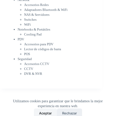
WiFi
Accesorios Redes
Notebooks & Portátiles
Adaptadores Bluetooth & WiFi
Cargador para notebook
NAS & Servidores
Cooling Pad
Switches
PDV
WiFi
Accesorios para PDV
Notebooks & Portátiles
Lector de códigos de barra
Cooling Pad
PDV
POS
Accesorios para PDV
Seguridad
Lector de códigos de barra
Accesorios CCTV
POS
CCTV
Seguridad
DVR & NVR
Accesorios CCTV
Sin categorizar
CCTV
DVR & NVR
Utilizamos cookies para garantizar que le brindamos la mejor
experiencia en nuestra web.
0
Aceptar
Rechazar