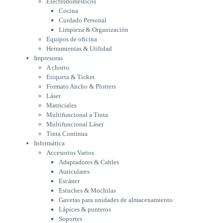
Electrodomésticos
Etiqueta & Ticket
Cocina
Formato Ancho & Plotters
Cuidado Personal
Láser
Limpieza & Organización
Matriciales
Equipos de oficina
Multifuncional a Tinta
Herramientas & Utilidad
Multifuncional Láser
Impresoras
Tinta Continua
A chorro
Informática
Etiqueta & Ticket
Accesorios Varios
Formato Ancho & Plotters
Adaptadores & Cables
Láser
Auriculares
Matriciales
Multifuncional a Tinta
Escáner
Multifuncional Láser
Estuches & Mochilas
Tinta Continua
Gavetas para unidades de
Informática
almacenamiento
Accesorios Varios
Lápices & punteros
Adaptadores & Cables
Soportes
Auriculares
WebCam
Escáner
Componentes para PC
Estuches & Mochilas
Fuentes
Gavetas para unidades de almacenamiento
Gabinetes
Lápices & punteros
Kit Mouses & Teclados
Soportes