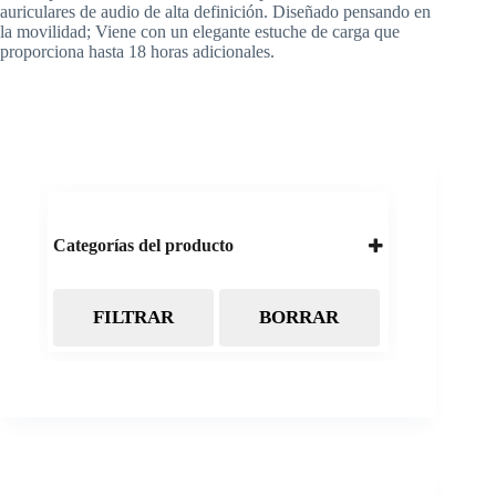
auriculares de audio de alta definición. Diseñado pensando en
la movilidad; Viene con un elegante estuche de carga que
proporciona hasta 18 horas adicionales.
Categorías del producto
FILTRAR
BORRAR
Almacenamiento
Cintas Backup LTO
Discos Duros
Discos Externos
Pendrive
SSD
SSD Externo
Tarjetas de memoria
Electrónica