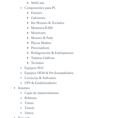
Memoria RAM
WebCam
Monitores
Componentes para PC
Mouses & Pads
Fuentes
Placas Madres
Gabinetes
Procesadores
Kit Mouses & Teclados
Refrigeración & Enfriamiento
Memoria RAM
Tarjetas Gráficas
Monitores
Teclados
Mouses & Pads
Equipos NUC
Placas Madres
Equipos OEM & Pre-Ensamblados
Procesadores
Licencias & Softwares
Refrigeración & Enfriamiento
Tarjetas Gráficas
UPS & Estabilizadores
Teclados
Insumos
Equipos NUC
Cajas de mantenimiento
Equipos OEM & Pre-Ensamblados
Ribbons
Licencias & Softwares
Tintas
UPS & Estabilizadores
Tóners
Insumos
Varios
Cajas de mantenimiento
Network
Ribbons
Accesorios Redes
Tintas
Adaptadores Bluetooth & WiFi
Tóners
NAS & Servidores
Varios
Switches
Network