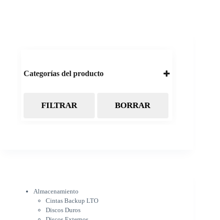
Categorías del producto
FILTRAR
BORRAR
Almacenamiento
Cintas Backup LTO
Discos Duros
Discos Externos
Pendrive
SSD
SSD Externo
Tarjetas de memoria
Electrónica
Almacenamiento
Cámaras
Cintas Backup LTO
Cargadores
Discos Duros
IOT
Discos Externos