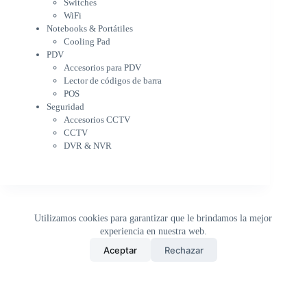
Cooling Pad
Switches
PDV
WiFi
Accesorios para PDV
Notebooks & Portátiles
Lector de códigos de barra
Cooling Pad
PDV
POS
Accesorios para PDV
Seguridad
Lector de códigos de barra
Accesorios CCTV
POS
CCTV
Seguridad
DVR & NVR
Accesorios CCTV
Sin categorizar
CCTV
DVR & NVR
Utilizamos cookies para garantizar que le brindamos la mejor
experiencia en nuestra web.
0
Aceptar
Rechazar
Inicio
Tienda
Buscar
Carrito
WhatsApp
Copyright © 2026 - DistriPRONTO