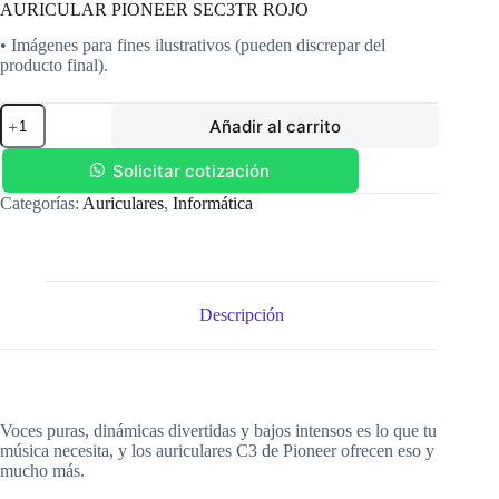
AURICULAR PIONEER SEC3TR ROJO
• Imágenes para fines ilustrativos (pueden discrepar del
producto final).
AURICULAR
Añadir al carrito
PIONEER
SEC3TR
ROJO
Solicitar cotización
cantidad
Categorías:
Auriculares
,
Informática
Descripción
Voces puras, dinámicas divertidas y bajos intensos es lo que tu
música necesita, y los auriculares C3 de Pioneer ofrecen eso y
mucho más.