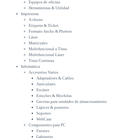
Equipos de oficina
Multifuncional a Tinta
Herramientas & Utilidad
Multifuncional Láser
Impresoras
Tinta Continua
A chorro
Informática
Etiqueta & Ticket
Accesorios Varios
Formato Ancho & Plotters
Adaptadores & Cables
Láser
Auriculares
Matriciales
Multifuncional a Tinta
Escáner
Multifuncional Láser
Estuches & Mochilas
Tinta Continua
Gavetas para unidades de
Informática
almacenamiento
Accesorios Varios
Lápices & punteros
Adaptadores & Cables
Soportes
Auriculares
WebCam
Escáner
Componentes para PC
Estuches & Mochilas
Fuentes
Gavetas para unidades de almacenamiento
Gabinetes
Lápices & punteros
Kit Mouses & Teclados
Soportes
Memoria RAM
WebCam
Monitores
Componentes para PC
Mouses & Pads
Fuentes
Placas Madres
Gabinetes