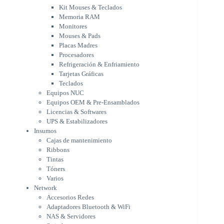
Procesadores
Kit Mouses & Teclados
Refrigeración & Enfriamiento
Memoria RAM
Tarjetas Gráficas
Monitores
Teclados
Mouses & Pads
Equipos NUC
Placas Madres
Equipos OEM & Pre-Ensamblados
Procesadores
Licencias & Softwares
Refrigeración & Enfriamiento
Tarjetas Gráficas
UPS & Estabilizadores
Teclados
Insumos
Equipos NUC
Cajas de mantenimiento
Equipos OEM & Pre-Ensamblados
Ribbons
Licencias & Softwares
Tintas
UPS & Estabilizadores
Tóners
Insumos
Varios
Cajas de mantenimiento
Network
Ribbons
Accesorios Redes
Tintas
Adaptadores Bluetooth & WiFi
Tóners
NAS & Servidores
Varios
Switches
Network
WiFi
Accesorios Redes
Notebooks & Portátiles
Adaptadores Bluetooth & WiFi
Cargador para notebook
NAS & Servidores