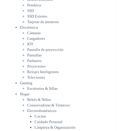
Pantalla de proyección
Pendrive
Pantallas
SSD
Parlantes
SSD Externo
Proyectores
Tarjetas de memoria
Relojes Inteligentes
Electrónica
Televisores
Cámaras
Gaming
Cargadores
Escritorios & Sillas
IOT
Hogar
Pantalla de proyección
Bebés & Niños
Pantallas
Conservadoras & Térmicos
Parlantes
Proyectores
Electrodomésticos
Relojes Inteligentes
Cocina
Televisores
Cuidado Personal
Gaming
Limpieza & Organización
Escritorios & Sillas
Equipos de oficina
Hogar
Herramientas & Utilidad
Bebés & Niños
Impresoras
Conservadoras & Térmicos
A chorro
Electrodomésticos
Etiqueta & Ticket
Cocina
Formato Ancho & Plotters
Cuidado Personal
Láser
Limpieza & Organización
Matriciales