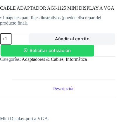
CABLE ADAPTADOR AGI-1125 MINI DISPLAY A VGA
• Imágenes para fines ilustrativos (pueden discrepar del
producto final).
CABLE
Añadir al carrito
ADAPTADOR
AGI-
1125
Solicitar cotización
MINI
Categorías:
Adaptadores & Cables
,
Informática
DISPLAY
A
VGA
cantidad
Descripción
Mini Display-port a VGA.