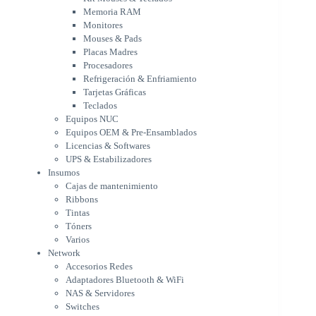
Refrigeración & Enfriamiento
Memoria RAM
Tarjetas Gráficas
Monitores
Teclados
Mouses & Pads
Equipos NUC
Placas Madres
Equipos OEM & Pre-Ensamblados
Procesadores
Licencias & Softwares
Refrigeración & Enfriamiento
Tarjetas Gráficas
UPS & Estabilizadores
Teclados
Insumos
Equipos NUC
Cajas de mantenimiento
Equipos OEM & Pre-Ensamblados
Ribbons
Licencias & Softwares
Tintas
UPS & Estabilizadores
Tóners
Insumos
Varios
Cajas de mantenimiento
Network
Ribbons
Accesorios Redes
Tintas
Adaptadores Bluetooth & WiFi
Tóners
NAS & Servidores
Varios
Switches
Network
WiFi
Accesorios Redes
Notebooks & Portátiles
Adaptadores Bluetooth & WiFi
Cargador para notebook
NAS & Servidores
Cooling Pad
Switches