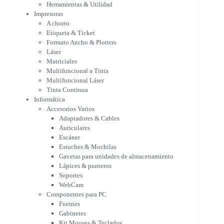
Multifuncional a Tinta
Herramientas & Utilidad
Multifuncional Láser
Impresoras
Tinta Continua
A chorro
Informática
Etiqueta & Ticket
Accesorios Varios
Formato Ancho & Plotters
Adaptadores & Cables
Láser
Auriculares
Matriciales
Multifuncional a Tinta
Escáner
Multifuncional Láser
Estuches & Mochilas
Tinta Continua
Gavetas para unidades de
Informática
almacenamiento
Accesorios Varios
Lápices & punteros
Adaptadores & Cables
Soportes
Auriculares
WebCam
Escáner
Componentes para PC
Estuches & Mochilas
Fuentes
Gavetas para unidades de almacenamiento
Gabinetes
Lápices & punteros
Kit Mouses & Teclados
Soportes
Memoria RAM
WebCam
Monitores
Componentes para PC
Mouses & Pads
Fuentes
Placas Madres
Gabinetes
Procesadores
Kit Mouses & Teclados