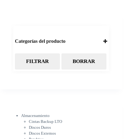
Categorías del producto
FILTRAR
BORRAR
Almacenamiento
Cintas Backup LTO
Discos Duros
Discos Externos
Pendrive
SSD
SSD Externo
Tarjetas de memoria
Electrónica
Almacenamiento
Cámaras
Cintas Backup LTO
Cargadores
Discos Duros
IOT
Discos Externos
Pantalla de proyección