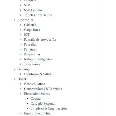
Pendrive
Pantallas
SSD
Parlantes
SSD Externo
Proyectores
Tarjetas de memoria
Relojes Inteligentes
Electrónica
Televisores
Cámaras
Gaming
Cargadores
Escritorios & Sillas
IOT
Hogar
Pantalla de proyección
Bebés & Niños
Pantallas
Conservadoras & Térmicos
Parlantes
Proyectores
Electrodomésticos
Relojes Inteligentes
Cocina
Televisores
Cuidado Personal
Gaming
Limpieza & Organización
Escritorios & Sillas
Equipos de oficina
Hogar
Herramientas & Utilidad
Bebés & Niños
Impresoras
Conservadoras & Térmicos
A chorro
Electrodomésticos
Etiqueta & Ticket
Cocina
Formato Ancho & Plotters
Cuidado Personal
Láser
Limpieza & Organización
Matriciales
Equipos de oficina