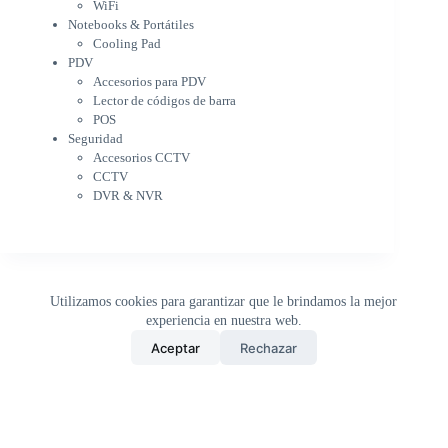
PDV
WiFi
Accesorios para PDV
Notebooks & Portátiles
Lector de códigos de barra
Cooling Pad
PDV
POS
Accesorios para PDV
Seguridad
Lector de códigos de barra
Accesorios CCTV
POS
CCTV
Seguridad
DVR & NVR
Accesorios CCTV
Sin categorizar
CCTV
DVR & NVR
Utilizamos cookies para garantizar que le brindamos la mejor
experiencia en nuestra web.
0
Aceptar
Rechazar
Inicio
Tienda
Buscar
Carrito
WhatsApp
Copyright © 2026 - DistriPRONTO