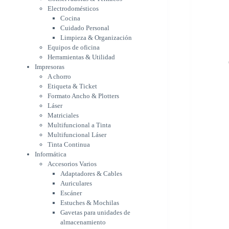
Etiqueta & Ticket
Electrodomésticos
Formato Ancho & Plotters
Cocina
Láser
Cuidado Personal
Matriciales
Limpieza & Organización
Equipos de oficina
Multifuncional a Tinta
Herramientas & Utilidad
Multifuncional Láser
Impresoras
Tinta Continua
A chorro
Informática
Etiqueta & Ticket
Accesorios Varios
Formato Ancho & Plotters
Adaptadores & Cables
Láser
Auriculares
Matriciales
Escáner
Multifuncional a Tinta
Estuches & Mochilas
Multifuncional Láser
Gavetas para unidades de
Tinta Continua
almacenamiento
Informática
Lápices & punteros
Accesorios Varios
Soportes
Adaptadores & Cables
WebCam
Auriculares
Componentes para PC
Escáner
Fuentes
Estuches & Mochilas
Gabinetes
Gavetas para unidades de
Kit Mouses & Teclados
almacenamiento