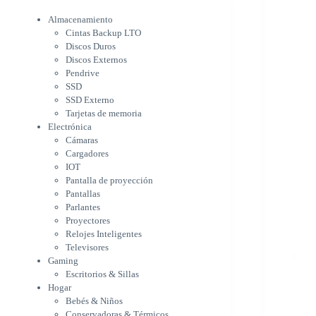
Electrónica
Cámaras
Almacenamiento
Cargadores
Cintas Backup LTO
IOT
Discos Duros
Pantalla de proyección
Discos Externos
Pantallas
Pendrive
Parlantes
SSD
Proyectores
SSD Externo
Tarjetas de memoria
Relojes Inteligentes
Electrónica
Televisores
Cámaras
Gaming
Cargadores
Escritorios & Sillas
IOT
Hogar
Pantalla de proyección
Bebés & Niños
Pantallas
Conservadoras & Térmicos
Parlantes
Electrodomésticos
Proyectores
Cocina
Relojes Inteligentes
Cuidado Personal
Televisores
Limpieza & Organización
Gaming
Equipos de oficina
Escritorios & Sillas
Herramientas & Utilidad
Hogar
Impresoras
Bebés & Niños
A chorro
Conservadoras & Térmicos