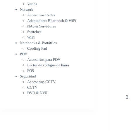
WiFi
Varios
NAS & Servidores
Network
Switches
Accesorios Redes
WiFi
Adaptadores Bluetooth & WiFi
Notebooks & Portátiles
NAS & Servidores
Cargador para notebook
Switches
Cooling Pad
WiFi
PDV
Notebooks & Portátiles
Accesorios para PDV
Cooling Pad
PDV
Lector de códigos de barra
Accesorios para PDV
POS
Lector de códigos de barra
Seguridad
POS
Accesorios CCTV
Seguridad
CCTV
Accesorios CCTV
DVR & NVR
CCTV
Sin categorizar
DVR & NVR