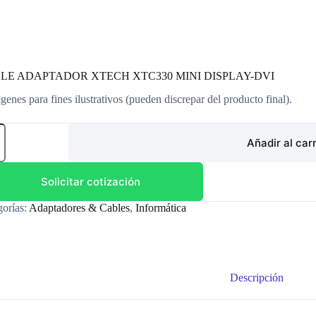
LE ADAPTADOR XTECH XTC330 MINI DISPLAY-DVI
genes para fines ilustrativos (pueden discrepar del producto final).
LE
PTADOR
Añadir al carr
CH
330
Solicitar cotización
LAY-
gorías:
Adaptadores & Cables
,
Informática
dad
Descripción