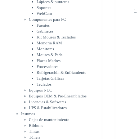
Memoria RAM
Lápices & punteros
Monitores
Soportes
Mouses & Pads
WebCam
Placas Madres
Componentes para PC
Fuentes
Procesadores
Gabinetes
Refrigeración &
Kit Mouses & Teclados
Enfriamiento
Memoria RAM
Tarjetas Gráficas
Monitores
Teclados
Mouses & Pads
Equipos NUC
Placas Madres
Equipos OEM & Pre-
Procesadores
Ensamblados
Refrigeración & Enfriamiento
Licencias & Softwares
Tarjetas Gráficas
UPS & Estabilizadores
Teclados
Insumos
Equipos NUC
Cajas de mantenimiento
Equipos OEM & Pre-Ensamblados
Ribbons
Licencias & Softwares
Tintas
UPS & Estabilizadores
Tóners
Insumos
Varios
Cajas de mantenimiento
Network
Ribbons
Accesorios Redes
Tintas
Adaptadores Bluetooth &
Tóners