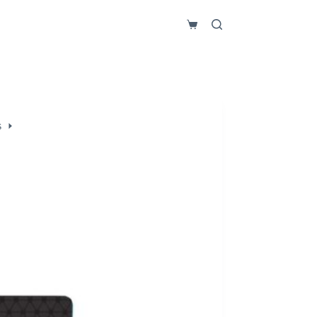
Carro
de
compra
s