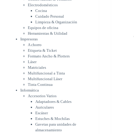
Etiqueta & Ticket
Electrodomésticos
Formato Ancho & Plotters
Cocina
Láser
Cuidado Personal
Matriciales
Limpieza & Organización
Equipos de oficina
Multifuncional a Tinta
Herramientas & Utilidad
Multifuncional Láser
Impresoras
Tinta Continua
A chorro
Informática
Etiqueta & Ticket
Accesorios Varios
Formato Ancho & Plotters
Adaptadores & Cables
Láser
Auriculares
Matriciales
Escáner
Multifuncional a Tinta
Estuches & Mochilas
Multifuncional Láser
Gavetas para unidades de
Tinta Continua
almacenamiento
Informática
Lápices & punteros
Accesorios Varios
Soportes
Adaptadores & Cables
WebCam
Auriculares
Componentes para PC
Escáner
Fuentes
Estuches & Mochilas
Gabinetes
Gavetas para unidades de
Kit Mouses & Teclados
almacenamiento