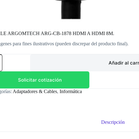
LE ARGOMTECH ARG-CB-1878 HDMI A HDMI 8M.
genes para fines ilustrativos (pueden discrepar del producto final).
LE
OMTECH
Añadir al carr
-
Solicitar cotización
I
gorías:
Adaptadores & Cables
,
Informática
I
dad
Descripción