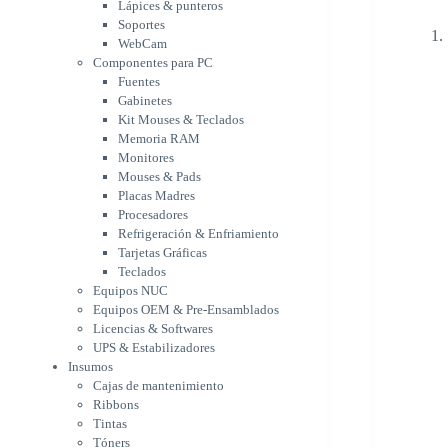
Memoria RAM
Lápices & punteros
Monitores
Soportes
Mouses & Pads
WebCam
Placas Madres
Componentes para PC
Fuentes
Procesadores
Gabinetes
Refrigeración &
Kit Mouses & Teclados
Enfriamiento
Memoria RAM
Tarjetas Gráficas
Monitores
Teclados
Mouses & Pads
Equipos NUC
Placas Madres
Equipos OEM & Pre-
Procesadores
Ensamblados
Refrigeración & Enfriamiento
Licencias & Softwares
Tarjetas Gráficas
UPS & Estabilizadores
Teclados
Insumos
Equipos NUC
Cajas de mantenimiento
Equipos OEM & Pre-Ensamblados
Ribbons
Licencias & Softwares
Tintas
UPS & Estabilizadores
Tóners
Insumos
Varios
Cajas de mantenimiento
Network
Ribbons
Accesorios Redes
Tintas
Adaptadores Bluetooth &
Tóners