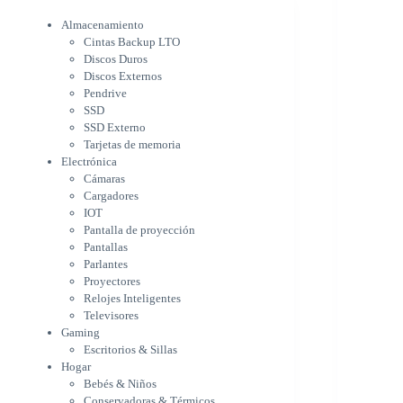
Electrónica
Cámaras
Almacenamiento
Cargadores
Cintas Backup LTO
IOT
Discos Duros
Pantalla de proyección
Discos Externos
Pantallas
Pendrive
Parlantes
SSD
Proyectores
SSD Externo
Tarjetas de memoria
Relojes Inteligentes
Electrónica
Televisores
Cámaras
Gaming
Cargadores
Escritorios & Sillas
IOT
Hogar
Pantalla de proyección
Bebés & Niños
Pantallas
Conservadoras & Térmicos
Parlantes
Electrodomésticos
Proyectores
Cocina
Relojes Inteligentes
Cuidado Personal
Televisores
Limpieza & Organización
Gaming
Equipos de oficina
Escritorios & Sillas
Herramientas & Utilidad
Hogar
Impresoras
Bebés & Niños
A chorro
Conservadoras & Térmicos