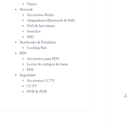
WiFi
Varios
NAS & Servidores
Network
Switches
Accesorios Redes
WiFi
Adaptadores Bluetooth & WiFi
Notebooks & Portátiles
NAS & Servidores
Cargador para notebook
Switches
Cooling Pad
WiFi
PDV
Notebooks & Portátiles
Accesorios para PDV
Cooling Pad
PDV
Lector de códigos de barra
Accesorios para PDV
POS
Lector de códigos de barra
Seguridad
POS
Accesorios CCTV
Seguridad
CCTV
Accesorios CCTV
DVR & NVR
CCTV
Sin categorizar
DVR & NVR