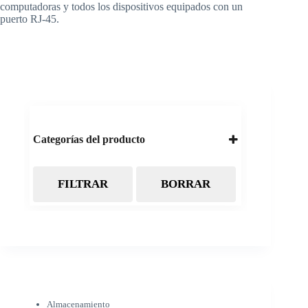
computadoras y todos los dispositivos equipados con un
puerto RJ-45.
Categorías del producto
FILTRAR
BORRAR
Almacenamiento
Cintas Backup LTO
Discos Duros
Discos Externos
Pendrive
SSD
SSD Externo
Tarjetas de memoria
Electrónica
Almacenamiento