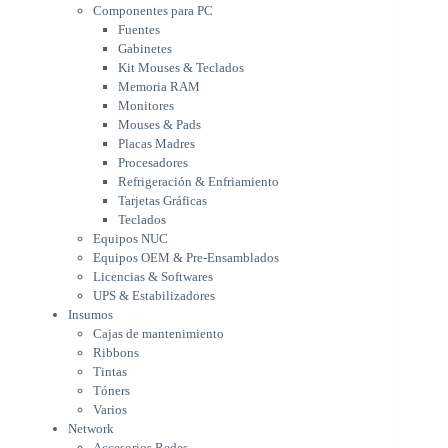
Monitores
Componentes para PC
Mouses & Pads
Fuentes
Placas Madres
Gabinetes
Procesadores
Kit Mouses & Teclados
Refrigeración & Enfriamiento
Memoria RAM
Tarjetas Gráficas
Monitores
Teclados
Mouses & Pads
Equipos NUC
Placas Madres
Equipos OEM & Pre-Ensamblados
Procesadores
Licencias & Softwares
Refrigeración & Enfriamiento
Tarjetas Gráficas
UPS & Estabilizadores
Teclados
Insumos
Equipos NUC
Cajas de mantenimiento
Equipos OEM & Pre-Ensamblados
Ribbons
Licencias & Softwares
Tintas
UPS & Estabilizadores
Tóners
Insumos
Varios
Cajas de mantenimiento
Network
Ribbons
Accesorios Redes
Tintas
Adaptadores Bluetooth & WiFi
Tóners
NAS & Servidores
Varios
Switches
Network
WiFi
Accesorios Redes