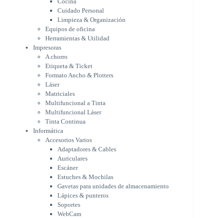
Cocina
Formato Ancho & Plotters
Cuidado Personal
Láser
Limpieza & Organización
Matriciales
Equipos de oficina
Multifuncional a Tinta
Herramientas & Utilidad
Multifuncional Láser
Impresoras
Tinta Continua
A chorro
Informática
Etiqueta & Ticket
Accesorios Varios
Formato Ancho & Plotters
Adaptadores & Cables
Láser
Auriculares
Matriciales
Multifuncional a Tinta
Escáner
Multifuncional Láser
Estuches & Mochilas
Tinta Continua
Gavetas para unidades de
Informática
almacenamiento
Accesorios Varios
Lápices & punteros
Adaptadores & Cables
Soportes
Auriculares
WebCam
Escáner
Componentes para PC
Estuches & Mochilas
Fuentes
Gavetas para unidades de almacenamiento
Gabinetes
Lápices & punteros
Kit Mouses & Teclados
Soportes
Memoria RAM
WebCam