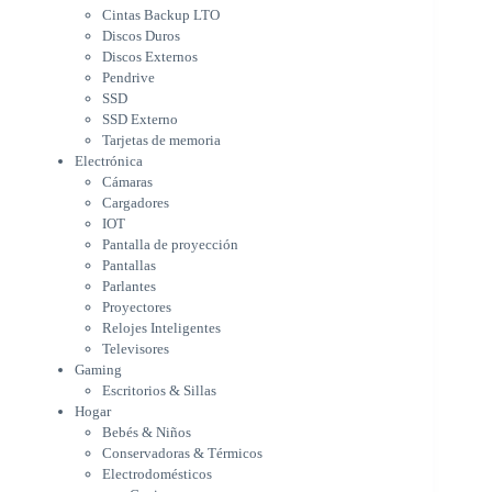
Cámaras
Cintas Backup LTO
Cargadores
Discos Duros
IOT
Discos Externos
Pantalla de proyección
Pendrive
Pantallas
SSD
Parlantes
SSD Externo
Proyectores
Tarjetas de memoria
Relojes Inteligentes
Electrónica
Televisores
Cámaras
Gaming
Cargadores
Escritorios & Sillas
IOT
Hogar
Pantalla de proyección
Bebés & Niños
Pantallas
Conservadoras & Térmicos
Parlantes
Proyectores
Electrodomésticos
Relojes Inteligentes
Cocina
Televisores
Cuidado Personal
Gaming
Limpieza & Organización
Escritorios & Sillas
Equipos de oficina
Hogar
Herramientas & Utilidad
Bebés & Niños
Impresoras
Conservadoras & Térmicos
A chorro
Electrodomésticos
Etiqueta & Ticket