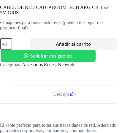
CABLE DE RED CAT6 ARGOMTECH ARG-CB-1554
5M GRIS
• Imágenes para fines ilustrativos (pueden discrepar del
producto final).
CABLE
Añadir al carrito
DE
RED
CAT6
Solicitar cotización
ARGOMTECH
Categorías:
Accesorios Redes
,
Network
ARG-
CB-
1554
5M
GRIS
cantidad
Descripción
El cable perfecto para todas sus necesidades de red. Adecuado
para redes corporativas, enrutadores, conmutadores,