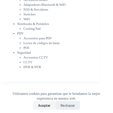
Notebooks & Portátiles
Adaptadores Bluetooth & WiFi
Cargador para notebook
NAS & Servidores
Cooling Pad
Switches
PDV
WiFi
Accesorios para PDV
Notebooks & Portátiles
Lector de códigos de barra
Cooling Pad
PDV
POS
Accesorios para PDV
Seguridad
Lector de códigos de barra
Accesorios CCTV
POS
CCTV
Seguridad
DVR & NVR
Accesorios CCTV
Sin categorizar
CCTV
DVR & NVR
Utilizamos cookies para garantizar que le brindamos la mejor
experiencia en nuestra web.
0
Aceptar
Rechazar
Inicio
Tienda
Buscar
Carrito
WhatsApp
Copyright © 2026 - DistriPRONTO