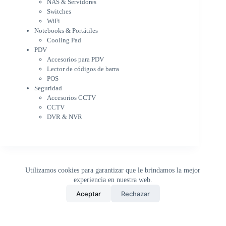
NAS & Servidores
Cooling Pad
Switches
PDV
WiFi
Accesorios para PDV
Notebooks & Portátiles
Lector de códigos de barra
Cooling Pad
PDV
POS
Accesorios para PDV
Seguridad
Lector de códigos de barra
Accesorios CCTV
POS
CCTV
Seguridad
DVR & NVR
Accesorios CCTV
Sin categorizar
CCTV
DVR & NVR
Utilizamos cookies para garantizar que le brindamos la mejor
experiencia en nuestra web.
0
Aceptar
Rechazar
Inicio
Tienda
Buscar
Carrito
WhatsApp
Copyright © 2026 - DistriPRONTO