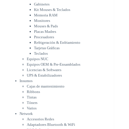
Placas Madres
Gabinetes
Procesadores
Kit Mouses & Teclados
Refrigeración & Enfriamiento
Memoria RAM
Tarjetas Gráficas
Monitores
Teclados
Mouses & Pads
Equipos NUC
Placas Madres
Equipos OEM & Pre-Ensamblados
Procesadores
Licencias & Softwares
Refrigeración & Enfriamiento
Tarjetas Gráficas
UPS & Estabilizadores
Teclados
Insumos
Equipos NUC
Cajas de mantenimiento
Equipos OEM & Pre-Ensamblados
Ribbons
Licencias & Softwares
Tintas
UPS & Estabilizadores
Tóners
Insumos
Varios
Cajas de mantenimiento
Network
Ribbons
Accesorios Redes
Tintas
Adaptadores Bluetooth & WiFi
Tóners
NAS & Servidores
Varios
Switches
Network
WiFi
Accesorios Redes
Notebooks & Portátiles
Adaptadores Bluetooth & WiFi
Cargador para notebook