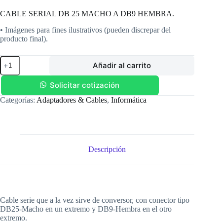
CABLE SERIAL DB 25 MACHO A DB9 HEMBRA.
• Imágenes para fines ilustrativos (pueden discrepar del
producto final).
CABLE
Añadir al carrito
SERIAL
DB
25
Solicitar cotización
MACHO
Categorías:
Adaptadores & Cables
,
Informática
A
DB9
HEMBRA.
cantidad
Descripción
Cable serie que a la vez sirve de conversor, con conector tipo
DB25-Macho en un extremo y DB9-Hembra en el otro
extremo.