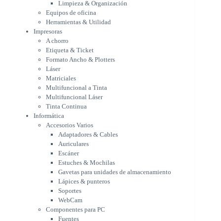
Limpieza & Organización
Matriciales
Equipos de oficina
Multifuncional a Tinta
Herramientas & Utilidad
Multifuncional Láser
Impresoras
Tinta Continua
A chorro
Informática
Etiqueta & Ticket
Accesorios Varios
Formato Ancho & Plotters
Adaptadores & Cables
Láser
Auriculares
Matriciales
Multifuncional a Tinta
Escáner
Multifuncional Láser
Estuches & Mochilas
Tinta Continua
Gavetas para unidades de
Informática
almacenamiento
Accesorios Varios
Lápices & punteros
Adaptadores & Cables
Soportes
Auriculares
WebCam
Escáner
Componentes para PC
Estuches & Mochilas
Fuentes
Gavetas para unidades de almacenamiento
Gabinetes
Lápices & punteros
Kit Mouses & Teclados
Soportes
Memoria RAM
WebCam
Monitores
Componentes para PC
Mouses & Pads
Fuentes