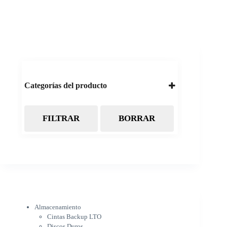
Categorías del producto
FILTRAR
BORRAR
Almacenamiento
Cintas Backup LTO
Discos Duros
Discos Externos
Pendrive
SSD
SSD Externo
Tarjetas de memoria
Electrónica
Almacenamiento
Cámaras
Cintas Backup LTO
Cargadores
Discos Duros