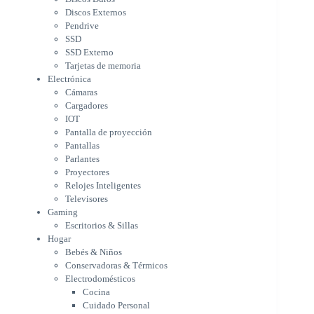
IOT
Discos Externos
Pantalla de proyección
Pendrive
Pantallas
SSD
Parlantes
SSD Externo
Proyectores
Tarjetas de memoria
Relojes Inteligentes
Electrónica
Televisores
Cámaras
Gaming
Cargadores
Escritorios & Sillas
IOT
Hogar
Pantalla de proyección
Bebés & Niños
Pantallas
Conservadoras & Térmicos
Parlantes
Proyectores
Electrodomésticos
Relojes Inteligentes
Cocina
Televisores
Cuidado Personal
Gaming
Limpieza & Organización
Escritorios & Sillas
Equipos de oficina
Hogar
Herramientas & Utilidad
Bebés & Niños
Impresoras
Conservadoras & Térmicos
A chorro
Electrodomésticos
Etiqueta & Ticket
Cocina
Formato Ancho & Plotters
Cuidado Personal
Láser