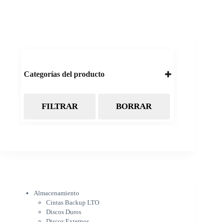
Categorías del producto
FILTRAR
BORRAR
Almacenamiento
Cintas Backup LTO
Discos Duros
Discos Externos
Pendrive
SSD
SSD Externo
Tarjetas de memoria
Electrónica
Almacenamiento
Cámaras
Cintas Backup LTO
Cargadores
Discos Duros
IOT
Discos Externos