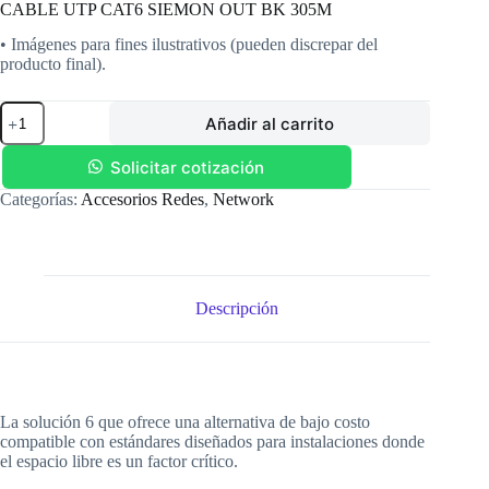
CABLE UTP CAT6 SIEMON OUT BK 305M
• Imágenes para fines ilustrativos (pueden discrepar del
producto final).
CABLE
Añadir al carrito
UTP
CAT6
SIEMON
Solicitar cotización
OUT
Categorías:
Accesorios Redes
,
Network
BK
305M
cantidad
Descripción
La solución 6 que ofrece una alternativa de bajo costo
compatible con estándares diseñados para instalaciones donde
el espacio libre es un factor crítico.