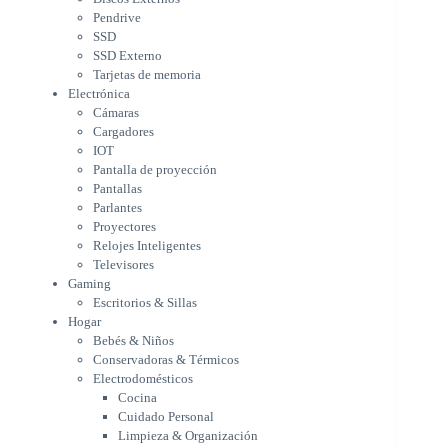
Pantalla de proyección
Pendrive
Pantallas
SSD
Parlantes
SSD Externo
Proyectores
Tarjetas de memoria
Relojes Inteligentes
Electrónica
Televisores
Cámaras
Gaming
Cargadores
Escritorios & Sillas
IOT
Hogar
Pantalla de proyección
Bebés & Niños
Pantallas
Conservadoras & Térmicos
Parlantes
Proyectores
Electrodomésticos
Relojes Inteligentes
Cocina
Televisores
Cuidado Personal
Gaming
Limpieza & Organización
Escritorios & Sillas
Equipos de oficina
Hogar
Herramientas & Utilidad
Bebés & Niños
Impresoras
Conservadoras & Térmicos
A chorro
Electrodomésticos
Etiqueta & Ticket
Cocina
Formato Ancho & Plotters
Cuidado Personal
Láser
Limpieza & Organización
Matriciales