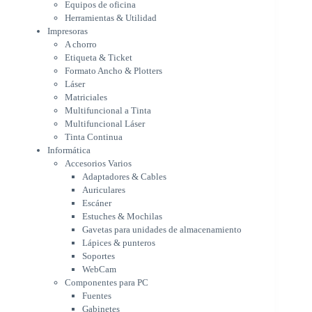
Equipos de oficina
Multifuncional a Tinta
Herramientas & Utilidad
Multifuncional Láser
Impresoras
Tinta Continua
A chorro
Informática
Etiqueta & Ticket
Accesorios Varios
Formato Ancho & Plotters
Adaptadores & Cables
Láser
Auriculares
Matriciales
Multifuncional a Tinta
Escáner
Multifuncional Láser
Estuches & Mochilas
Tinta Continua
Gavetas para unidades de
Informática
almacenamiento
Accesorios Varios
Lápices & punteros
Adaptadores & Cables
Soportes
Auriculares
WebCam
Escáner
Componentes para PC
Estuches & Mochilas
Fuentes
Gavetas para unidades de almacenamiento
Gabinetes
Lápices & punteros
Kit Mouses & Teclados
Soportes
Memoria RAM
WebCam
Monitores
Componentes para PC
Mouses & Pads
Fuentes
Placas Madres
Gabinetes