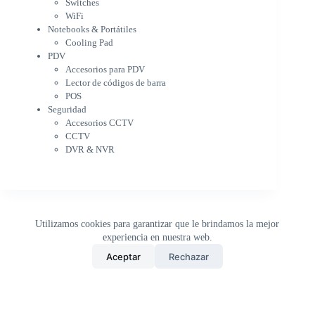
Cooling Pad
Switches
PDV
WiFi
Accesorios para PDV
Notebooks & Portátiles
Lector de códigos de barra
Cooling Pad
PDV
POS
Accesorios para PDV
Seguridad
Lector de códigos de barra
Accesorios CCTV
POS
CCTV
Seguridad
DVR & NVR
Accesorios CCTV
Sin categorizar
CCTV
DVR & NVR
Utilizamos cookies para garantizar que le brindamos la mejor
experiencia en nuestra web.
0
Aceptar
Rechazar
Inicio
Tienda
Buscar
Carrito
WhatsApp
Copyright © 2026 - DistriPRONTO