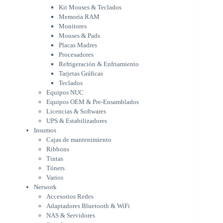
Procesadores
Kit Mouses & Teclados
Refrigeración & Enfriamiento
Memoria RAM
Tarjetas Gráficas
Monitores
Teclados
Mouses & Pads
Equipos NUC
Placas Madres
Equipos OEM & Pre-Ensamblados
Procesadores
Licencias & Softwares
Refrigeración & Enfriamiento
Tarjetas Gráficas
UPS & Estabilizadores
Teclados
Insumos
Equipos NUC
Cajas de mantenimiento
Equipos OEM & Pre-Ensamblados
Ribbons
Licencias & Softwares
Tintas
UPS & Estabilizadores
Tóners
Insumos
Varios
Cajas de mantenimiento
Network
Ribbons
Accesorios Redes
Tintas
Adaptadores Bluetooth & WiFi
Tóners
NAS & Servidores
Varios
Switches
Network
WiFi
Accesorios Redes
Notebooks & Portátiles
Adaptadores Bluetooth & WiFi
Cargador para notebook
NAS & Servidores