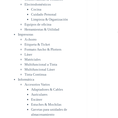
Etiqueta & Ticket
Electrodomésticos
Formato Ancho & Plotters
Cocina
Láser
Cuidado Personal
Matriciales
Limpieza & Organización
Equipos de oficina
Multifuncional a Tinta
Herramientas & Utilidad
Multifuncional Láser
Impresoras
Tinta Continua
A chorro
Informática
Etiqueta & Ticket
Accesorios Varios
Formato Ancho & Plotters
Adaptadores & Cables
Láser
Auriculares
Matriciales
Escáner
Multifuncional a Tinta
Estuches & Mochilas
Multifuncional Láser
Gavetas para unidades de
Tinta Continua
almacenamiento
Informática
Lápices & punteros
Accesorios Varios
Soportes
Adaptadores & Cables
WebCam
Auriculares
Componentes para PC
Escáner
Fuentes
Estuches & Mochilas
Gabinetes
Gavetas para unidades de
Kit Mouses & Teclados
almacenamiento