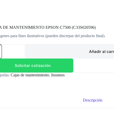
A DE MANTENIMIENTO EPSON C7500 (C33S020596)
genes para fines ilustrativos (pueden discrepar del producto final).
A
Añadir al carr
TENIMIENTO
ON
0
Solicitar cotización
S020596)
dad
gorías:
Cajas de mantenimiento
,
Insumos
Descripción