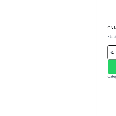
CAJ
• Imá
CAJ
DE
MAN
EPS
C750
(C33
canti
Cate