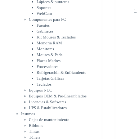
Memoria RAM
Lápices & punteros
Monitores
Soportes
Mouses & Pads
WebCam
Placas Madres
Componentes para PC
Fuentes
Procesadores
Gabinetes
Refrigeración &
Kit Mouses & Teclados
Enfriamiento
Memoria RAM
Tarjetas Gráficas
Monitores
Teclados
Mouses & Pads
Equipos NUC
Placas Madres
Equipos OEM & Pre-
Procesadores
Ensamblados
Refrigeración & Enfriamiento
Licencias & Softwares
Tarjetas Gráficas
UPS & Estabilizadores
Teclados
Insumos
Equipos NUC
Cajas de mantenimiento
Equipos OEM & Pre-Ensamblados
Ribbons
Licencias & Softwares
Tintas
UPS & Estabilizadores
Tóners
Insumos
Varios
Cajas de mantenimiento
Network
Ribbons
Accesorios Redes
Tintas
Adaptadores Bluetooth &
Tóners