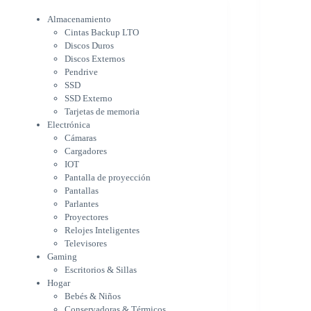
Electrónica
Cámaras
Almacenamiento
Cargadores
Cintas Backup LTO
IOT
Discos Duros
Pantalla de proyección
Discos Externos
Pantallas
Pendrive
Parlantes
SSD
Proyectores
SSD Externo
Tarjetas de memoria
Relojes Inteligentes
Electrónica
Televisores
Cámaras
Gaming
Cargadores
Escritorios & Sillas
IOT
Hogar
Pantalla de proyección
Bebés & Niños
Pantallas
Conservadoras & Térmicos
Parlantes
Electrodomésticos
Proyectores
Cocina
Relojes Inteligentes
Cuidado Personal
Televisores
Limpieza & Organización
Gaming
Equipos de oficina
Escritorios & Sillas
Herramientas & Utilidad
Hogar
Impresoras
Bebés & Niños
A chorro
Conservadoras & Térmicos