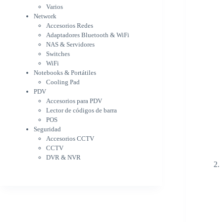
WiFi
Varios
NAS & Servidores
Network
Switches
Accesorios Redes
WiFi
Adaptadores Bluetooth & WiFi
Notebooks & Portátiles
NAS & Servidores
Cargador para notebook
Switches
Cooling Pad
WiFi
PDV
Notebooks & Portátiles
Accesorios para PDV
Cooling Pad
PDV
Lector de códigos de barra
Accesorios para PDV
POS
Lector de códigos de barra
Seguridad
POS
Accesorios CCTV
Seguridad
CCTV
Accesorios CCTV
DVR & NVR
CCTV
Sin categorizar
DVR & NVR