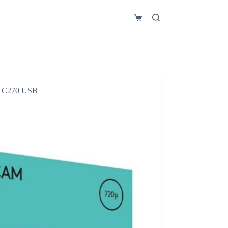
Carro
de
compra
 C270 USB