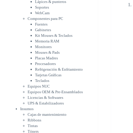
Memoria RAM
Lápices & punteros
Monitores
Soportes
Mouses & Pads
WebCam
Placas Madres
Componentes para PC
Fuentes
Procesadores
Gabinetes
Refrigeración &
Kit Mouses & Teclados
Enfriamiento
Memoria RAM
Tarjetas Gráficas
Monitores
Teclados
Mouses & Pads
Equipos NUC
Placas Madres
Equipos OEM & Pre-
Procesadores
Ensamblados
Refrigeración & Enfriamiento
Licencias & Softwares
Tarjetas Gráficas
UPS & Estabilizadores
Teclados
Insumos
Equipos NUC
Cajas de mantenimiento
Equipos OEM & Pre-Ensamblados
Ribbons
Licencias & Softwares
Tintas
UPS & Estabilizadores
Tóners
Insumos
Varios
Cajas de mantenimiento
Network
Ribbons
Accesorios Redes
Tintas
Adaptadores Bluetooth &
Tóners