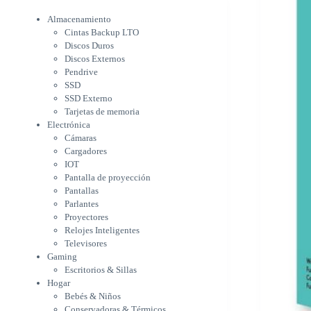
Electrónica
Cámaras
Almacenamiento
Cargadores
Cintas Backup LTO
IOT
Discos Duros
Pantalla de proyección
Discos Externos
Pantallas
Pendrive
Parlantes
SSD
Proyectores
SSD Externo
Tarjetas de memoria
Relojes Inteligentes
Electrónica
Televisores
Cámaras
Gaming
Cargadores
Escritorios & Sillas
IOT
Hogar
Pantalla de proyección
Bebés & Niños
Pantallas
Conservadoras & Térmicos
Parlantes
Electrodomésticos
Proyectores
Cocina
Relojes Inteligentes
Cuidado Personal
Televisores
Limpieza & Organización
Gaming
Equipos de oficina
Escritorios & Sillas
Herramientas & Utilidad
Hogar
Impresoras
Bebés & Niños
A chorro
Conservadoras & Térmicos