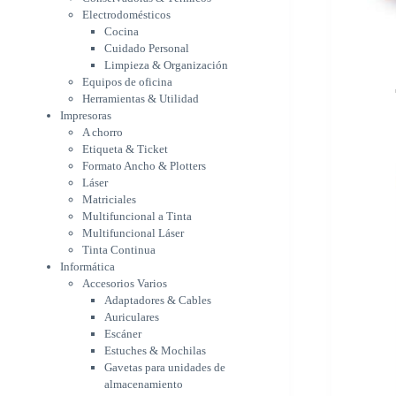
Etiqueta & Ticket
Electrodomésticos
Formato Ancho & Plotters
Cocina
Láser
Cuidado Personal
Matriciales
Limpieza & Organización
Equipos de oficina
Multifuncional a Tinta
Herramientas & Utilidad
Multifuncional Láser
Impresoras
Tinta Continua
A chorro
Informática
Etiqueta & Ticket
Accesorios Varios
Formato Ancho & Plotters
Adaptadores & Cables
Láser
Auriculares
Matriciales
Escáner
Multifuncional a Tinta
Estuches & Mochilas
Multifuncional Láser
Gavetas para unidades de
Tinta Continua
almacenamiento
Informática
Lápices & punteros
Accesorios Varios
Soportes
Adaptadores & Cables
WebCam
Auriculares
Componentes para PC
Escáner
Fuentes
Estuches & Mochilas
Gabinetes
Gavetas para unidades de
Kit Mouses & Teclados
almacenamiento