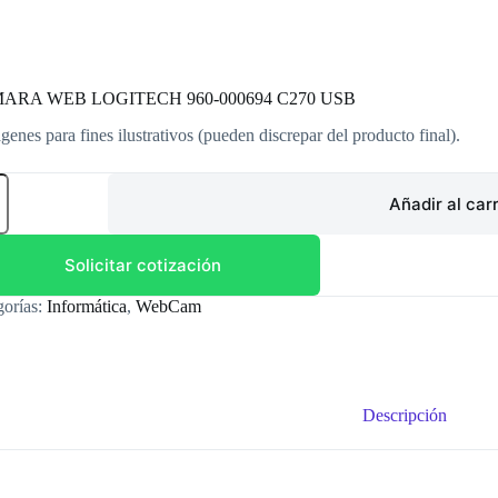
ARA WEB LOGITECH 960-000694 C270 USB
genes para fines ilustrativos (pueden discrepar del producto final).
ARA
Añadir al carr
ITECH
94
Solicitar cotización
gorías:
Informática
,
WebCam
dad
Descripción