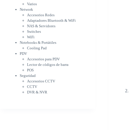
WiFi
Varios
NAS & Servidores
Network
Switches
Accesorios Redes
WiFi
Adaptadores Bluetooth & WiFi
Notebooks & Portátiles
NAS & Servidores
Cargador para notebook
Switches
Cooling Pad
WiFi
PDV
Notebooks & Portátiles
Accesorios para PDV
Cooling Pad
PDV
Lector de códigos de barra
Accesorios para PDV
POS
Lector de códigos de barra
Seguridad
POS
Accesorios CCTV
Seguridad
CCTV
Accesorios CCTV
DVR & NVR
CCTV
Sin categorizar
DVR & NVR