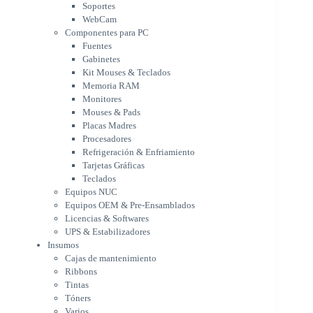
Soportes
Memoria RAM
WebCam
Monitores
Componentes para PC
Mouses & Pads
Fuentes
Placas Madres
Gabinetes
Procesadores
Kit Mouses & Teclados
Refrigeración & Enfriamiento
Memoria RAM
Tarjetas Gráficas
Monitores
Teclados
Mouses & Pads
Equipos NUC
Placas Madres
Equipos OEM & Pre-Ensamblados
Procesadores
Licencias & Softwares
Refrigeración & Enfriamiento
Tarjetas Gráficas
UPS & Estabilizadores
Teclados
Insumos
Equipos NUC
Cajas de mantenimiento
Equipos OEM & Pre-Ensamblados
Ribbons
Licencias & Softwares
Tintas
UPS & Estabilizadores
Tóners
Insumos
Varios
Cajas de mantenimiento
Network
Ribbons
Accesorios Redes
Tintas
Adaptadores Bluetooth & WiFi
Tóners
NAS & Servidores
Varios