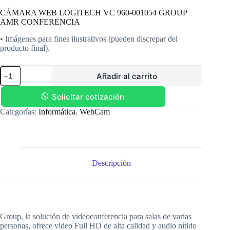
CÁMARA WEB LOGITECH VC 960-001054 GROUP
AMR CONFERENCIA
• Imágenes para fines ilustrativos (pueden discrepar del
producto final).
CÁMARA
Añadir al carrito
WEB
LOGITECH
VC
Solicitar cotización
960-
Categorías:
Informática
,
WebCam
001054
GROUP
AMR
CONFERENCIA
cantidad
Descripción
Group, la solución de videoconferencia para salas de varias
personas, ofrece video Full HD de alta calidad y audio nítido