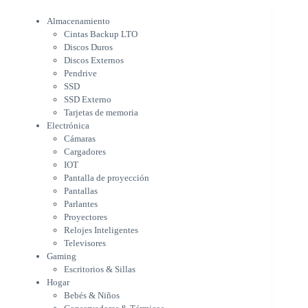
Electrónica
Almacenamiento
Cámaras
Cintas Backup LTO
Cargadores
Discos Duros
IOT
Discos Externos
Pantalla de proyección
Pendrive
Pantallas
SSD
Parlantes
SSD Externo
Proyectores
Tarjetas de memoria
Relojes Inteligentes
Electrónica
Televisores
Cámaras
Gaming
Cargadores
Escritorios & Sillas
IOT
Hogar
Pantalla de proyección
Bebés & Niños
Pantallas
Conservadoras & Térmicos
Parlantes
Proyectores
Electrodomésticos
Relojes Inteligentes
Cocina
Televisores
Cuidado Personal
Gaming
Limpieza & Organización
Escritorios & Sillas
Equipos de oficina
Hogar
Herramientas & Utilidad
Bebés & Niños
Impresoras