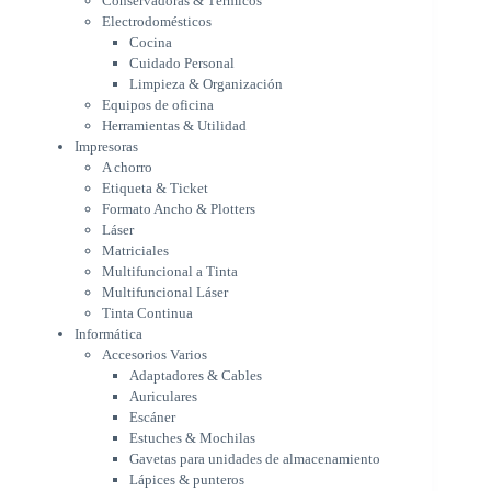
Conservadoras & Térmicos
A chorro
Electrodomésticos
Etiqueta & Ticket
Cocina
Formato Ancho & Plotters
Cuidado Personal
Láser
Limpieza & Organización
Matriciales
Equipos de oficina
Multifuncional a Tinta
Herramientas & Utilidad
Multifuncional Láser
Impresoras
Tinta Continua
A chorro
Informática
Etiqueta & Ticket
Accesorios Varios
Formato Ancho & Plotters
Adaptadores & Cables
Láser
Auriculares
Matriciales
Multifuncional a Tinta
Escáner
Multifuncional Láser
Estuches & Mochilas
Tinta Continua
Gavetas para unidades de
Informática
almacenamiento
Accesorios Varios
Lápices & punteros
Adaptadores & Cables
Soportes
Auriculares
WebCam
Escáner
Componentes para PC
Estuches & Mochilas
Fuentes
Gavetas para unidades de almacenamiento
Gabinetes
Lápices & punteros
Kit Mouses & Teclados