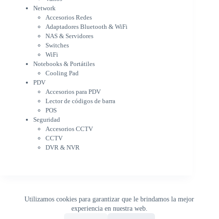
Switches
Network
WiFi
Accesorios Redes
Notebooks & Portátiles
Adaptadores Bluetooth & WiFi
Cargador para notebook
NAS & Servidores
Cooling Pad
Switches
PDV
WiFi
Accesorios para PDV
Notebooks & Portátiles
Lector de códigos de barra
Cooling Pad
PDV
POS
Accesorios para PDV
Seguridad
Lector de códigos de barra
Accesorios CCTV
POS
CCTV
Seguridad
DVR & NVR
Accesorios CCTV
Sin categorizar
CCTV
DVR & NVR
Utilizamos cookies para garantizar que le brindamos la mejor
experiencia en nuestra web.
0