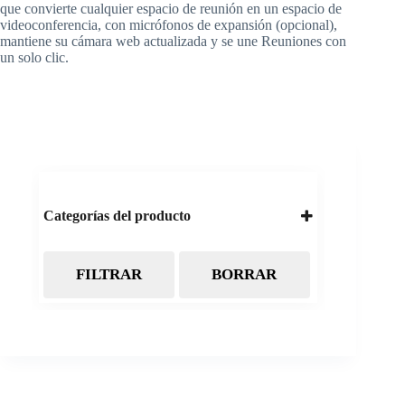
que convierte cualquier espacio de reunión en un espacio de
videoconferencia, con micrófonos de expansión (opcional),
mantiene su cámara web actualizada y se une Reuniones con
un solo clic.
Categorías del producto
FILTRAR
BORRAR
Almacenamiento
Cintas Backup LTO
Discos Duros
Discos Externos
Pendrive
SSD
SSD Externo
Tarjetas de memoria