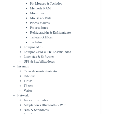
Procesadores
Kit Mouses & Teclados
Refrigeración & Enfriamiento
Memoria RAM
Tarjetas Gráficas
Monitores
Teclados
Mouses & Pads
Equipos NUC
Placas Madres
Equipos OEM & Pre-Ensamblados
Procesadores
Licencias & Softwares
Refrigeración & Enfriamiento
Tarjetas Gráficas
UPS & Estabilizadores
Teclados
Insumos
Equipos NUC
Cajas de mantenimiento
Equipos OEM & Pre-Ensamblados
Ribbons
Licencias & Softwares
Tintas
UPS & Estabilizadores
Tóners
Insumos
Varios
Cajas de mantenimiento
Network
Ribbons
Accesorios Redes
Tintas
Adaptadores Bluetooth & WiFi
Tóners
NAS & Servidores
Varios
Switches
Network
WiFi
Accesorios Redes
Notebooks & Portátiles
Adaptadores Bluetooth & WiFi
Cargador para notebook
NAS & Servidores
Cooling Pad