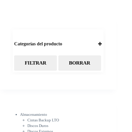
Categorías del producto
FILTRAR
BORRAR
Almacenamiento
Cintas Backup LTO
Discos Duros
Discos Externos
Pendrive
SSD
SSD Externo
Tarjetas de memoria
Electrónica
Almacenamiento
Cámaras
Cintas Backup LTO
Cargadores
Discos Duros
IOT
Discos Externos