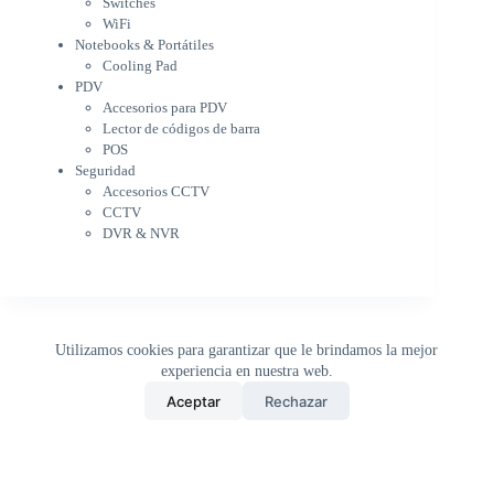
Switches
PDV
WiFi
Accesorios para PDV
Notebooks & Portátiles
Lector de códigos de barra
Cooling Pad
PDV
POS
Accesorios para PDV
Seguridad
Lector de códigos de barra
Accesorios CCTV
POS
CCTV
Seguridad
DVR & NVR
Accesorios CCTV
Sin categorizar
CCTV
DVR & NVR
Utilizamos cookies para garantizar que le brindamos la mejor
experiencia en nuestra web.
0
Aceptar
Rechazar
Inicio
Tienda
Buscar
Carrito
WhatsApp
Copyright © 2026 - DistriPRONTO