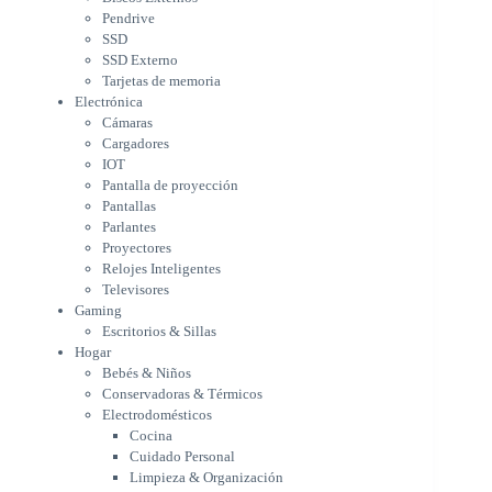
Pantalla de proyección
Pendrive
Pantallas
SSD
Parlantes
SSD Externo
Proyectores
Tarjetas de memoria
Relojes Inteligentes
Electrónica
Televisores
Cámaras
Gaming
Cargadores
Escritorios & Sillas
IOT
Hogar
Pantalla de proyección
Bebés & Niños
Pantallas
Conservadoras & Térmicos
Parlantes
Proyectores
Electrodomésticos
Relojes Inteligentes
Cocina
Televisores
Cuidado Personal
Gaming
Limpieza & Organización
Escritorios & Sillas
Equipos de oficina
Hogar
Herramientas & Utilidad
Bebés & Niños
Impresoras
Conservadoras & Térmicos
A chorro
Electrodomésticos
Etiqueta & Ticket
Cocina
Formato Ancho & Plotters
Cuidado Personal
Láser
Limpieza & Organización
Matriciales