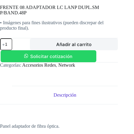
FRENTE 08 ADAPTADOR LC LANP DUPL.SM
P/BAND.48P
• Imágenes para fines ilustrativos (pueden discrepar del
producto final).
FRENTE
Añadir al carrito
08
ADAPTADOR
LC
Solicitar cotización
LANP
Categorías:
Accesorios Redes
,
Network
DUPL.SM
P/BAND.48P
cantidad
Descripción
Panel adaptador de fibra óptica.