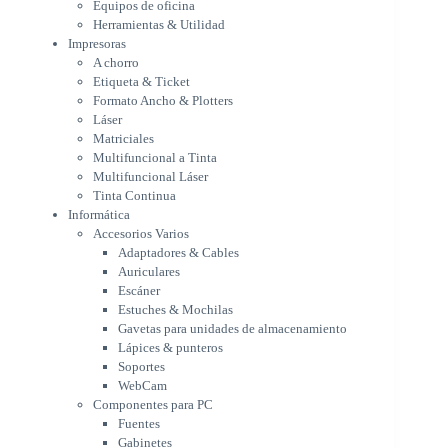
Equipos de oficina
Multifuncional a Tinta
Herramientas & Utilidad
Multifuncional Láser
Impresoras
Tinta Continua
A chorro
Informática
Etiqueta & Ticket
Accesorios Varios
Formato Ancho & Plotters
Adaptadores & Cables
Láser
Auriculares
Matriciales
Multifuncional a Tinta
Escáner
Multifuncional Láser
Estuches & Mochilas
Tinta Continua
Gavetas para unidades de
Informática
almacenamiento
Accesorios Varios
Lápices & punteros
Adaptadores & Cables
Soportes
Auriculares
WebCam
Escáner
Componentes para PC
Estuches & Mochilas
Fuentes
Gavetas para unidades de almacenamiento
Gabinetes
Lápices & punteros
Kit Mouses & Teclados
Soportes
Memoria RAM
WebCam
Monitores
Componentes para PC
Mouses & Pads
Fuentes
Placas Madres
Gabinetes