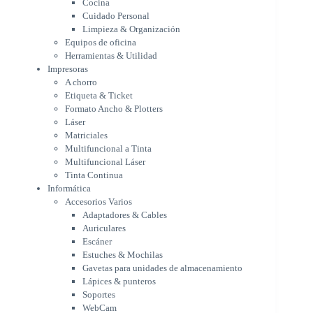
Cocina
Formato Ancho & Plotters
Cuidado Personal
Láser
Limpieza & Organización
Matriciales
Equipos de oficina
Multifuncional a Tinta
Herramientas & Utilidad
Multifuncional Láser
Impresoras
Tinta Continua
A chorro
Informática
Etiqueta & Ticket
Accesorios Varios
Formato Ancho & Plotters
Adaptadores & Cables
Láser
Auriculares
Matriciales
Multifuncional a Tinta
Escáner
Multifuncional Láser
Estuches & Mochilas
Tinta Continua
Gavetas para unidades de
Informática
almacenamiento
Accesorios Varios
Lápices & punteros
Adaptadores & Cables
Soportes
Auriculares
WebCam
Escáner
Componentes para PC
Estuches & Mochilas
Fuentes
Gavetas para unidades de almacenamiento
Gabinetes
Lápices & punteros
Kit Mouses & Teclados
Soportes
Memoria RAM
WebCam