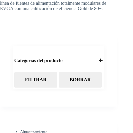
línea de fuentes de alimentación totalmente modulares de
EVGA con una calificación de eficiencia Gold de 80+.
Categorías del producto
FILTRAR
BORRAR
Almacenamiento
Cintas Backup LTO
Discos Duros
Discos Externos
Pendrive
SSD
SSD Externo
Tarjetas de memoria
Electrónica
Almacenamiento