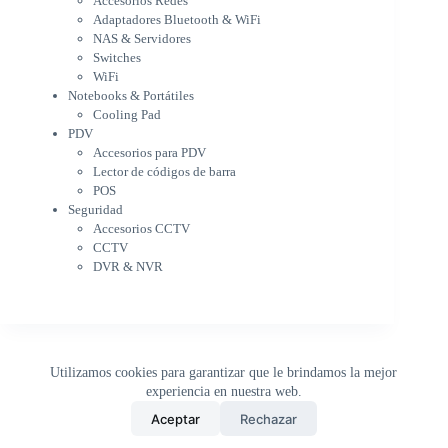
Accesorios Redes
Notebooks & Portátiles
Adaptadores Bluetooth & WiFi
Cargador para notebook
NAS & Servidores
Cooling Pad
Switches
PDV
WiFi
Accesorios para PDV
Notebooks & Portátiles
Lector de códigos de barra
Cooling Pad
PDV
POS
Accesorios para PDV
Seguridad
Lector de códigos de barra
Accesorios CCTV
POS
CCTV
Seguridad
DVR & NVR
Accesorios CCTV
Sin categorizar
CCTV
DVR & NVR
Utilizamos cookies para garantizar que le brindamos la mejor
experiencia en nuestra web.
0
Aceptar
Rechazar
Inicio
Tienda
Buscar
Carrito
WhatsApp
Copyright © 2026 - DistriPRONTO