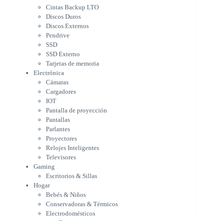
Cámaras
Cintas Backup LTO
Cargadores
Discos Duros
IOT
Discos Externos
Pantalla de proyección
Pendrive
Pantallas
SSD
Parlantes
SSD Externo
Proyectores
Tarjetas de memoria
Relojes Inteligentes
Electrónica
Televisores
Cámaras
Gaming
Cargadores
Escritorios & Sillas
IOT
Hogar
Pantalla de proyección
Bebés & Niños
Pantallas
Conservadoras & Térmicos
Parlantes
Proyectores
Electrodomésticos
Relojes Inteligentes
Cocina
Televisores
Cuidado Personal
Gaming
Limpieza & Organización
Escritorios & Sillas
Equipos de oficina
Hogar
Herramientas & Utilidad
Bebés & Niños
Impresoras
Conservadoras & Térmicos
A chorro
Electrodomésticos
Etiqueta & Ticket