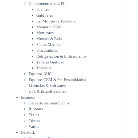
Monitores
Componentes para PC
Mouses & Pads
Fuentes
Placas Madres
Gabinetes
Procesadores
Kit Mouses & Teclados
Refrigeración & Enfriamiento
Memoria RAM
Tarjetas Gráficas
Monitores
Teclados
Mouses & Pads
Equipos NUC
Placas Madres
Equipos OEM & Pre-Ensamblados
Procesadores
Licencias & Softwares
Refrigeración & Enfriamiento
Tarjetas Gráficas
UPS & Estabilizadores
Teclados
Insumos
Equipos NUC
Cajas de mantenimiento
Equipos OEM & Pre-Ensamblados
Ribbons
Licencias & Softwares
Tintas
UPS & Estabilizadores
Tóners
Insumos
Varios
Cajas de mantenimiento
Network
Ribbons
Accesorios Redes
Tintas
Adaptadores Bluetooth & WiFi
Tóners
NAS & Servidores
Varios
Switches
Network
WiFi