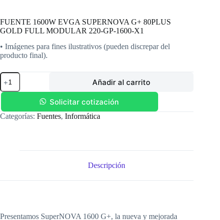
FUENTE 1600W EVGA SUPERNOVA G+ 80PLUS
GOLD FULL MODULAR 220-GP-1600-X1
• Imágenes para fines ilustrativos (pueden discrepar del
producto final).
FUENTE
Añadir al carrito
1600W
EVGA
SUPERNOVA
Solicitar cotización
G+
Categorías:
Fuentes
,
Informática
80PLUS
GOLD
FULL
MODULAR
220-
GP-
Descripción
1600-
X1
cantidad
Presentamos SuperNOVA 1600 G+, la nueva y mejorada