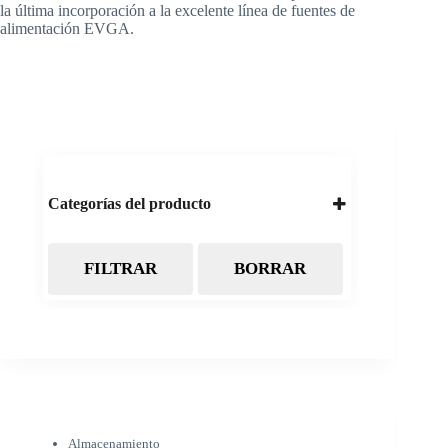
la última incorporación a la excelente línea de fuentes de
alimentación EVGA.
Categorías del producto
FILTRAR
BORRAR
Almacenamiento
Cintas Backup LTO
Discos Duros
Discos Externos
Pendrive
SSD
SSD Externo
Tarjetas de memoria
Electrónica
Almacenamiento