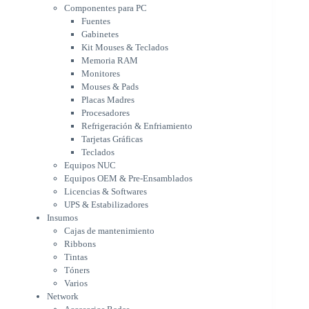
Monitores
Componentes para PC
Mouses & Pads
Fuentes
Placas Madres
Gabinetes
Procesadores
Kit Mouses & Teclados
Refrigeración & Enfriamiento
Memoria RAM
Tarjetas Gráficas
Monitores
Teclados
Mouses & Pads
Equipos NUC
Placas Madres
Equipos OEM & Pre-Ensamblados
Procesadores
Licencias & Softwares
Refrigeración & Enfriamiento
Tarjetas Gráficas
UPS & Estabilizadores
Teclados
Insumos
Equipos NUC
Cajas de mantenimiento
Equipos OEM & Pre-Ensamblados
Ribbons
Licencias & Softwares
Tintas
UPS & Estabilizadores
Tóners
Insumos
Varios
Cajas de mantenimiento
Network
Ribbons
Accesorios Redes
Tintas
Adaptadores Bluetooth & WiFi
Tóners
NAS & Servidores
Varios
Switches
Network
WiFi