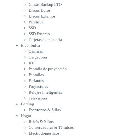
Cámaras
Cintas Backup LTO
Cargadores
Discos Duros
IOT
Discos Externos
Pantalla de proyección
Pendrive
Pantallas
SSD
Parlantes
SSD Externo
Proyectores
Tarjetas de memoria
Relojes Inteligentes
Electrónica
Televisores
Cámaras
Gaming
Cargadores
Escritorios & Sillas
IOT
Hogar
Pantalla de proyección
Bebés & Niños
Pantallas
Conservadoras & Térmicos
Parlantes
Proyectores
Electrodomésticos
Relojes Inteligentes
Cocina
Televisores
Cuidado Personal
Gaming
Limpieza & Organización
Escritorios & Sillas
Equipos de oficina
Hogar
Herramientas & Utilidad
Bebés & Niños
Impresoras
Conservadoras & Térmicos
A chorro
Electrodomésticos
Etiqueta & Ticket