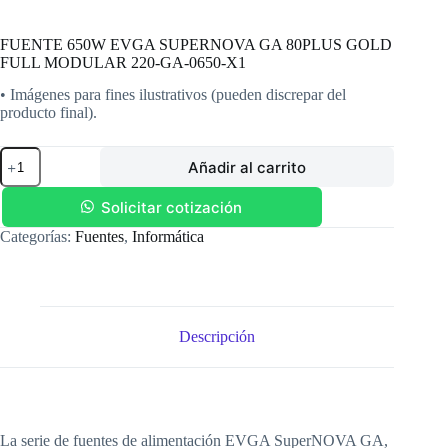
FUENTE 650W EVGA SUPERNOVA GA 80PLUS GOLD
FULL MODULAR 220-GA-0650-X1
• Imágenes para fines ilustrativos (pueden discrepar del
producto final).
FUENTE
Añadir al carrito
650W
EVGA
SUPERNOVA
Solicitar cotización
GA
Categorías:
Fuentes
,
Informática
80PLUS
GOLD
FULL
MODULAR
220-
GA-
Descripción
0650-
X1
cantidad
La serie de fuentes de alimentación EVGA SuperNOVA GA,