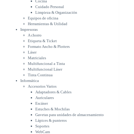
Cocina
Formato Ancho & Plotters
Cuidado Personal
Láser
Limpieza & Organización
Matriciales
Equipos de oficina
Multifuncional a Tinta
Herramientas & Utilidad
Multifuncional Láser
Impresoras
Tinta Continua
A chorro
Informática
Etiqueta & Ticket
Accesorios Varios
Formato Ancho & Plotters
Adaptadores & Cables
Láser
Auriculares
Matriciales
Multifuncional a Tinta
Escáner
Multifuncional Láser
Estuches & Mochilas
Tinta Continua
Gavetas para unidades de
Informática
almacenamiento
Accesorios Varios
Lápices & punteros
Adaptadores & Cables
Soportes
Auriculares
WebCam
Escáner
Componentes para PC
Estuches & Mochilas
Fuentes
Gavetas para unidades de almacenamiento
Gabinetes
Lápices & punteros
Kit Mouses & Teclados
Soportes
Memoria RAM
WebCam