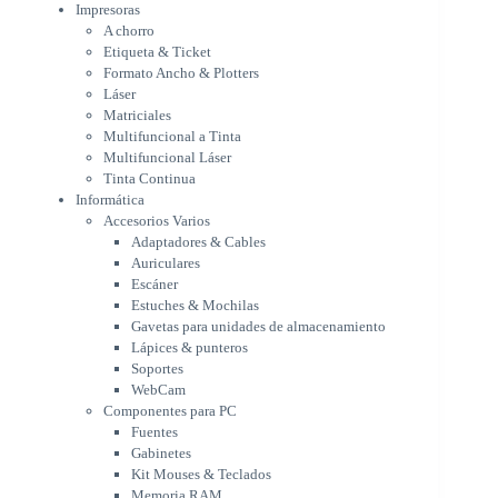
Multifuncional Láser
Impresoras
Tinta Continua
A chorro
Informática
Etiqueta & Ticket
Accesorios Varios
Formato Ancho & Plotters
Adaptadores & Cables
Láser
Auriculares
Matriciales
Multifuncional a Tinta
Escáner
Multifuncional Láser
Estuches & Mochilas
Tinta Continua
Gavetas para unidades de
Informática
almacenamiento
Accesorios Varios
Lápices & punteros
Adaptadores & Cables
Soportes
Auriculares
WebCam
Escáner
Componentes para PC
Estuches & Mochilas
Fuentes
Gavetas para unidades de almacenamiento
Gabinetes
Lápices & punteros
Kit Mouses & Teclados
Soportes
Memoria RAM
WebCam
Monitores
Componentes para PC
Mouses & Pads
Fuentes
Placas Madres
Gabinetes
Procesadores
Kit Mouses & Teclados
Refrigeración & Enfriamiento
Memoria RAM