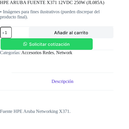
HPE ARUBA FUENTE X371 12VDC 250W (JL085A)
• Imágenes para fines ilustrativos (pueden discrepar del
producto final).
HPE
Añadir al carrito
ARUBA
FUENTE
X371
Solicitar cotización
12VDC
Categorías:
Accesorios Redes
,
Network
250W
(JL085A)
cantidad
Descripción
Fuente HPE Aruba Networking X371.