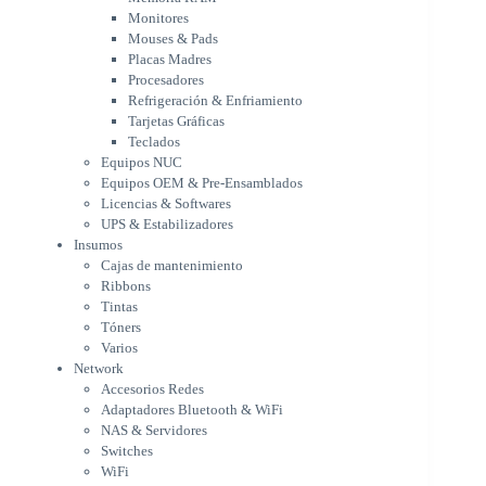
Tarjetas Gráficas
Monitores
Teclados
Mouses & Pads
Equipos NUC
Placas Madres
Equipos OEM & Pre-Ensamblados
Procesadores
Licencias & Softwares
Refrigeración & Enfriamiento
Tarjetas Gráficas
UPS & Estabilizadores
Teclados
Insumos
Equipos NUC
Cajas de mantenimiento
Equipos OEM & Pre-Ensamblados
Ribbons
Licencias & Softwares
Tintas
UPS & Estabilizadores
Tóners
Insumos
Varios
Cajas de mantenimiento
Network
Ribbons
Accesorios Redes
Tintas
Adaptadores Bluetooth & WiFi
Tóners
NAS & Servidores
Varios
Switches
Network
WiFi
Accesorios Redes
Notebooks & Portátiles
Adaptadores Bluetooth & WiFi
Cargador para notebook
NAS & Servidores
Cooling Pad
Switches
PDV
WiFi