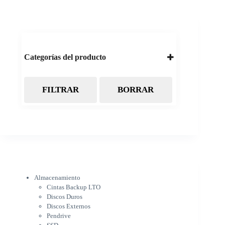
Categorías del producto
FILTRAR
BORRAR
Almacenamiento
Cintas Backup LTO
Discos Duros
Discos Externos
Pendrive
SSD
SSD Externo
Tarjetas de memoria
Electrónica
Almacenamiento
Cámaras
Cintas Backup LTO
Cargadores
Discos Duros
IOT
Discos Externos
Pantalla de proyección
Pendrive
Pantallas