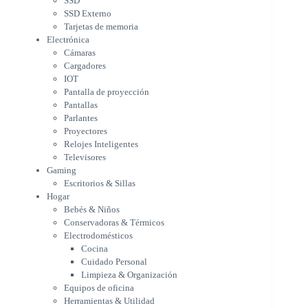
SSD
Parlantes
SSD Externo
Proyectores
Tarjetas de memoria
Relojes Inteligentes
Electrónica
Televisores
Cámaras
Gaming
Cargadores
Escritorios & Sillas
IOT
Hogar
Pantalla de proyección
Bebés & Niños
Pantallas
Conservadoras & Térmicos
Parlantes
Proyectores
Electrodomésticos
Relojes Inteligentes
Cocina
Televisores
Cuidado Personal
Gaming
Limpieza & Organización
Escritorios & Sillas
Equipos de oficina
Hogar
Herramientas & Utilidad
Bebés & Niños
Impresoras
Conservadoras & Térmicos
A chorro
Electrodomésticos
Etiqueta & Ticket
Cocina
Formato Ancho & Plotters
Cuidado Personal
Láser
Limpieza & Organización
Matriciales
Equipos de oficina
Multifuncional a Tinta
Herramientas & Utilidad