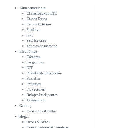
Electrónica
Cámaras
Almacenamiento
Cargadores
Cintas Backup LTO
IOT
Discos Duros
Pantalla de proyección
Discos Externos
Pantallas
Pendrive
Parlantes
SSD
Proyectores
SSD Externo
Tarjetas de memoria
Relojes Inteligentes
Electrónica
Televisores
Cámaras
Gaming
Cargadores
Escritorios & Sillas
IOT
Hogar
Pantalla de proyección
Bebés & Niños
Pantallas
Conservadoras & Térmicos
Parlantes
Electrodomésticos
Proyectores
Cocina
Relojes Inteligentes
Cuidado Personal
Televisores
Limpieza & Organización
Gaming
Equipos de oficina
Escritorios & Sillas
Herramientas & Utilidad
Hogar
Impresoras
Bebés & Niños
A chorro
Conservadoras & Térmicos