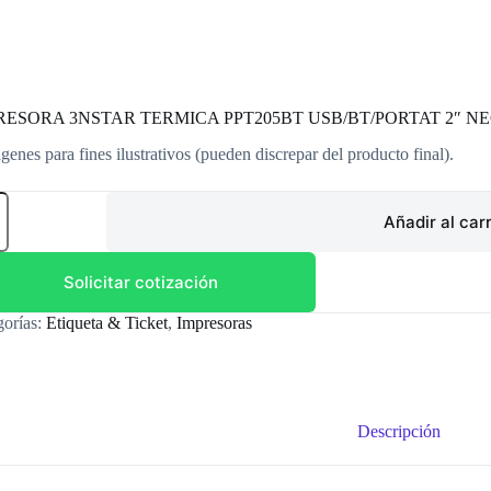
RESORA 3NSTAR TERMICA PPT205BT USB/BT/PORTAT 2″ N
genes para fines ilustrativos (pueden discrepar del producto final).
RESORA
TAR
Añadir al carr
MICA
05BT
BT/PORTAT
Solicitar cotización
RO
gorías:
Etiqueta & Ticket
,
Impresoras
OJO
/USB
dad
Descripción