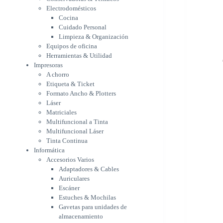
Etiqueta & Ticket
Electrodomésticos
Formato Ancho & Plotters
Cocina
Láser
Cuidado Personal
Matriciales
Limpieza & Organización
Equipos de oficina
Multifuncional a Tinta
Herramientas & Utilidad
Multifuncional Láser
Impresoras
Tinta Continua
A chorro
Informática
Etiqueta & Ticket
Accesorios Varios
Formato Ancho & Plotters
Adaptadores & Cables
Láser
Auriculares
Matriciales
Escáner
Multifuncional a Tinta
Estuches & Mochilas
Multifuncional Láser
Gavetas para unidades de
Tinta Continua
almacenamiento
Informática
Lápices & punteros
Accesorios Varios
Soportes
Adaptadores & Cables
WebCam
Auriculares
Componentes para PC
Escáner
Fuentes
Estuches & Mochilas
Gabinetes
Gavetas para unidades de
Kit Mouses & Teclados
almacenamiento