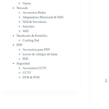
WiFi
Varios
NAS & Servidores
Network
Switches
Accesorios Redes
WiFi
Adaptadores Bluetooth & WiFi
Notebooks & Portátiles
NAS & Servidores
Cargador para notebook
Switches
Cooling Pad
WiFi
PDV
Notebooks & Portátiles
Accesorios para PDV
Cooling Pad
PDV
Lector de códigos de barra
Accesorios para PDV
POS
Lector de códigos de barra
Seguridad
POS
Accesorios CCTV
Seguridad
CCTV
Accesorios CCTV
DVR & NVR
CCTV
Sin categorizar
DVR & NVR