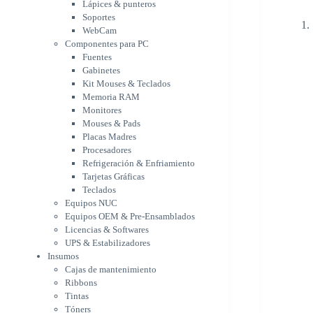
Memoria RAM
Lápices & punteros
Monitores
Soportes
Mouses & Pads
WebCam
Placas Madres
Componentes para PC
Fuentes
Procesadores
Gabinetes
Refrigeración &
Kit Mouses & Teclados
Enfriamiento
Memoria RAM
Tarjetas Gráficas
Monitores
Teclados
Mouses & Pads
Equipos NUC
Placas Madres
Equipos OEM & Pre-
Procesadores
Ensamblados
Refrigeración & Enfriamiento
Licencias & Softwares
Tarjetas Gráficas
UPS & Estabilizadores
Teclados
Insumos
Equipos NUC
Cajas de mantenimiento
Equipos OEM & Pre-Ensamblados
Ribbons
Licencias & Softwares
Tintas
UPS & Estabilizadores
Tóners
Insumos
Varios
Cajas de mantenimiento
Network
Ribbons
Accesorios Redes
Tintas
Adaptadores Bluetooth &
Tóners