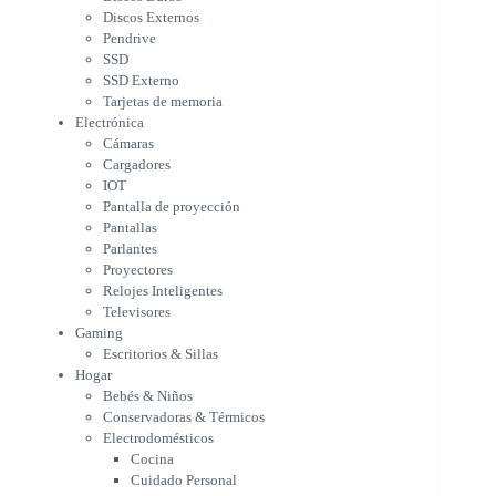
IOT
Discos Externos
Pantalla de proyección
Pendrive
Pantallas
SSD
Parlantes
SSD Externo
Proyectores
Tarjetas de memoria
Relojes Inteligentes
Electrónica
Televisores
Cámaras
Gaming
Cargadores
Escritorios & Sillas
IOT
Hogar
Pantalla de proyección
Bebés & Niños
Pantallas
Conservadoras & Térmicos
Parlantes
Proyectores
Electrodomésticos
Relojes Inteligentes
Cocina
Televisores
Cuidado Personal
Gaming
Limpieza & Organización
Escritorios & Sillas
Equipos de oficina
Hogar
Herramientas & Utilidad
Bebés & Niños
Impresoras
Conservadoras & Térmicos
A chorro
Electrodomésticos
Etiqueta & Ticket
Cocina
Formato Ancho & Plotters
Cuidado Personal
Láser