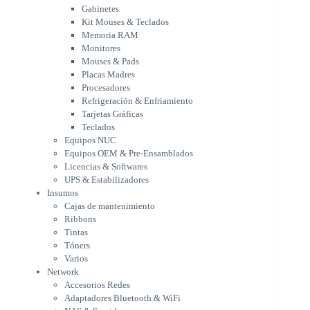
Placas Madres
Gabinetes
Procesadores
Kit Mouses & Teclados
Refrigeración & Enfriamiento
Memoria RAM
Tarjetas Gráficas
Monitores
Teclados
Mouses & Pads
Equipos NUC
Placas Madres
Equipos OEM & Pre-Ensamblados
Procesadores
Licencias & Softwares
Refrigeración & Enfriamiento
Tarjetas Gráficas
UPS & Estabilizadores
Teclados
Insumos
Equipos NUC
Cajas de mantenimiento
Equipos OEM & Pre-Ensamblados
Ribbons
Licencias & Softwares
Tintas
UPS & Estabilizadores
Tóners
Insumos
Varios
Cajas de mantenimiento
Network
Ribbons
Accesorios Redes
Tintas
Adaptadores Bluetooth & WiFi
Tóners
NAS & Servidores
Varios
Switches
Network
WiFi
Accesorios Redes
Notebooks & Portátiles
Adaptadores Bluetooth & WiFi
Cargador para notebook