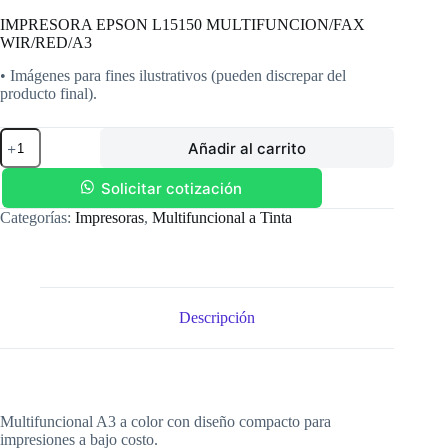
IMPRESORA EPSON L15150 MULTIFUNCION/FAX
WIR/RED/A3
• Imágenes para fines ilustrativos (pueden discrepar del
producto final).
IMPRESORA
Añadir al carrito
EPSON
L15150
MULTIFUNCION/FAX
Solicitar cotización
WIR/RED/A3
Categorías:
Impresoras
,
Multifuncional a Tinta
cantidad
Descripción
Multifuncional A3 a color con diseño compacto para
impresiones a bajo costo.