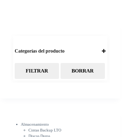
Categorías del producto
FILTRAR
BORRAR
Almacenamiento
Cintas Backup LTO
Discos Duros
Discos Externos
Pendrive
SSD
SSD Externo
Tarjetas de memoria
Electrónica
Almacenamiento
Cámaras
Cintas Backup LTO
Cargadores
Discos Duros