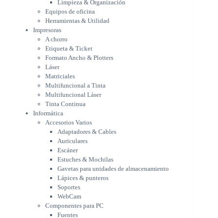
Limpieza & Organización
Matriciales
Equipos de oficina
Multifuncional a Tinta
Herramientas & Utilidad
Multifuncional Láser
Impresoras
Tinta Continua
A chorro
Informática
Etiqueta & Ticket
Accesorios Varios
Formato Ancho & Plotters
Adaptadores & Cables
Láser
Auriculares
Matriciales
Multifuncional a Tinta
Escáner
Multifuncional Láser
Estuches & Mochilas
Tinta Continua
Gavetas para unidades de
Informática
almacenamiento
Accesorios Varios
Lápices & punteros
Adaptadores & Cables
Soportes
Auriculares
WebCam
Escáner
Componentes para PC
Estuches & Mochilas
Fuentes
Gavetas para unidades de almacenamiento
Gabinetes
Lápices & punteros
Kit Mouses & Teclados
Soportes
Memoria RAM
WebCam
Monitores
Componentes para PC
Mouses & Pads
Fuentes