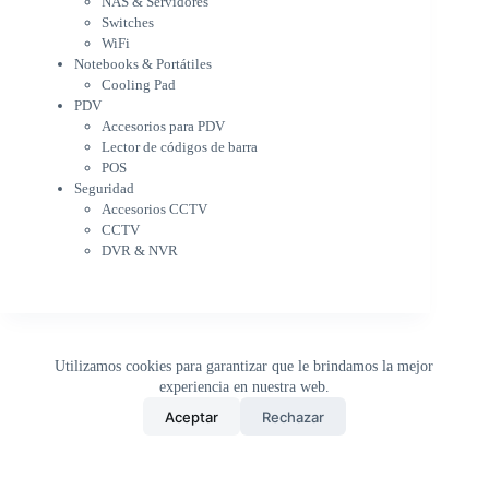
NAS & Servidores
Cooling Pad
Switches
PDV
WiFi
Accesorios para PDV
Notebooks & Portátiles
Lector de códigos de barra
Cooling Pad
PDV
POS
Accesorios para PDV
Seguridad
Lector de códigos de barra
Accesorios CCTV
POS
CCTV
Seguridad
DVR & NVR
Accesorios CCTV
Sin categorizar
CCTV
DVR & NVR
Utilizamos cookies para garantizar que le brindamos la mejor
experiencia en nuestra web.
0
Aceptar
Rechazar
Inicio
Tienda
Buscar
Carrito
WhatsApp
Copyright © 2026 - DistriPRONTO