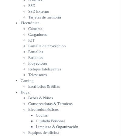
Pantallas
SSD
Parlantes
SSD Externo
Proyectores
Tarjetas de memoria
Relojes Inteligentes
Electrónica
Televisores
Cámaras
Gaming
Cargadores
Escritorios & Sillas
IOT
Hogar
Pantalla de proyección
Bebés & Niños
Pantallas
Conservadoras & Térmicos
Parlantes
Proyectores
Electrodomésticos
Relojes Inteligentes
Cocina
Televisores
Cuidado Personal
Gaming
Limpieza & Organización
Escritorios & Sillas
Equipos de oficina
Hogar
Herramientas & Utilidad
Bebés & Niños
Impresoras
Conservadoras & Térmicos
A chorro
Electrodomésticos
Etiqueta & Ticket
Cocina
Formato Ancho & Plotters
Cuidado Personal
Láser
Limpieza & Organización
Matriciales
Equipos de oficina