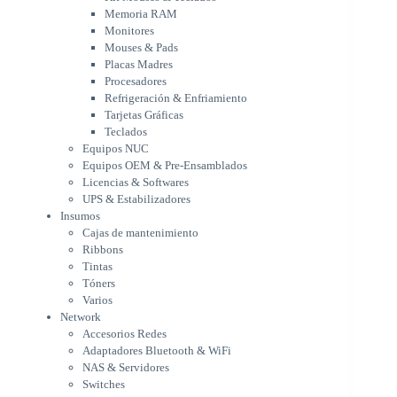
Refrigeración & Enfriamiento
Memoria RAM
Tarjetas Gráficas
Monitores
Teclados
Mouses & Pads
Equipos NUC
Placas Madres
Equipos OEM & Pre-Ensamblados
Procesadores
Licencias & Softwares
Refrigeración & Enfriamiento
Tarjetas Gráficas
UPS & Estabilizadores
Teclados
Insumos
Equipos NUC
Cajas de mantenimiento
Equipos OEM & Pre-Ensamblados
Ribbons
Licencias & Softwares
Tintas
UPS & Estabilizadores
Tóners
Insumos
Varios
Cajas de mantenimiento
Network
Ribbons
Accesorios Redes
Tintas
Adaptadores Bluetooth & WiFi
Tóners
NAS & Servidores
Varios
Switches
Network
WiFi
Accesorios Redes
Notebooks & Portátiles
Adaptadores Bluetooth & WiFi
Cargador para notebook
NAS & Servidores
Cooling Pad
Switches