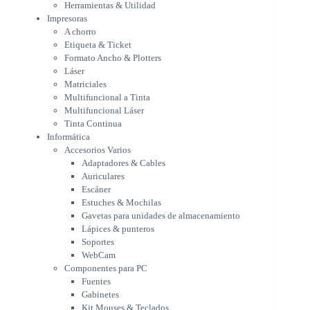
Multifuncional a Tinta
Herramientas & Utilidad
Multifuncional Láser
Impresoras
Tinta Continua
A chorro
Informática
Etiqueta & Ticket
Accesorios Varios
Formato Ancho & Plotters
Adaptadores & Cables
Láser
Auriculares
Matriciales
Multifuncional a Tinta
Escáner
Multifuncional Láser
Estuches & Mochilas
Tinta Continua
Gavetas para unidades de
Informática
almacenamiento
Accesorios Varios
Lápices & punteros
Adaptadores & Cables
Soportes
Auriculares
WebCam
Escáner
Componentes para PC
Estuches & Mochilas
Fuentes
Gavetas para unidades de almacenamiento
Gabinetes
Lápices & punteros
Kit Mouses & Teclados
Soportes
Memoria RAM
WebCam
Monitores
Componentes para PC
Mouses & Pads
Fuentes
Placas Madres
Gabinetes
Procesadores
Kit Mouses & Teclados