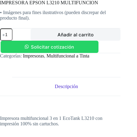
IMPRESORA EPSON L3210 MULTIFUNCION
• Imágenes para fines ilustrativos (pueden discrepar del
producto final).
IMPRESORA
Añadir al carrito
EPSON
L3210
MULTIFUNCION
Solicitar cotización
cantidad
Categorías:
Impresoras
,
Multifuncional a Tinta
Descripción
Impresora multifuncional 3 en 1 EcoTank L3210 con
impresión 100% sin cartuchos.