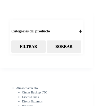
Categorías del producto
FILTRAR
BORRAR
Almacenamiento
Cintas Backup LTO
Discos Duros
Discos Externos
Pendrive
SSD
SSD Externo
Tarjetas de memoria
Electrónica
Almacenamiento
Cámaras
Cintas Backup LTO
Cargadores
Discos Duros
IOT
Discos Externos
Pantalla de proyección
Pendrive