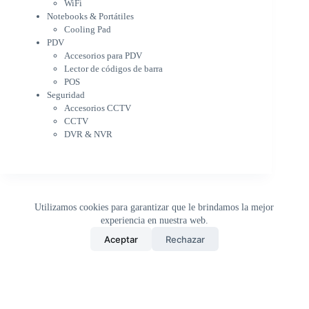
PDV
WiFi
Accesorios para PDV
Notebooks & Portátiles
Lector de códigos de barra
Cooling Pad
PDV
POS
Accesorios para PDV
Seguridad
Lector de códigos de barra
Accesorios CCTV
POS
CCTV
Seguridad
DVR & NVR
Accesorios CCTV
Sin categorizar
CCTV
DVR & NVR
Utilizamos cookies para garantizar que le brindamos la mejor
experiencia en nuestra web.
0
Aceptar
Rechazar
Inicio
Tienda
Buscar
Carrito
WhatsApp
Copyright © 2026 - DistriPRONTO