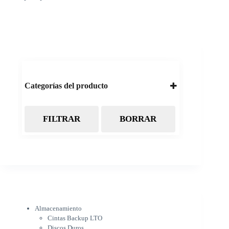
Categorías del producto
FILTRAR
BORRAR
Almacenamiento
Cintas Backup LTO
Discos Duros
Discos Externos
Pendrive
SSD
SSD Externo
Tarjetas de memoria
Electrónica
Almacenamiento
Cámaras
Cintas Backup LTO
Cargadores
Discos Duros