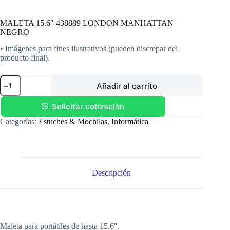
MALETA 15.6″ 438889 LONDON MANHATTAN
NEGRO
• Imágenes para fines ilustrativos (pueden discrepar del
producto final).
MALETA
Añadir al carrito
15.6"
438889
LONDON
Solicitar cotización
MANHATTAN
Categorías:
Estuches & Mochilas
,
Informática
NEGRO
cantidad
Descripción
Maleta para portátiles de hasta 15.6″.