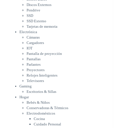
IOT
Discos Externos
Pantalla de proyección
Pendrive
Pantallas
SSD
Parlantes
SSD Externo
Proyectores
Tarjetas de memoria
Relojes Inteligentes
Electrónica
Televisores
Cámaras
Gaming
Cargadores
Escritorios & Sillas
IOT
Hogar
Pantalla de proyección
Bebés & Niños
Pantallas
Conservadoras & Térmicos
Parlantes
Proyectores
Electrodomésticos
Relojes Inteligentes
Cocina
Televisores
Cuidado Personal
Gaming
Limpieza & Organización
Escritorios & Sillas
Equipos de oficina
Hogar
Herramientas & Utilidad
Bebés & Niños
Impresoras
Conservadoras & Térmicos
A chorro
Electrodomésticos
Etiqueta & Ticket
Cocina
Formato Ancho & Plotters
Cuidado Personal
Láser