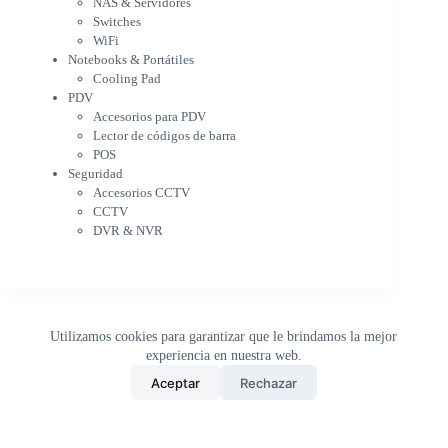
NAS & Servidores
Cooling Pad
Switches
PDV
WiFi
Accesorios para PDV
Notebooks & Portátiles
Lector de códigos de barra
Cooling Pad
PDV
POS
Accesorios para PDV
Seguridad
Lector de códigos de barra
Accesorios CCTV
POS
CCTV
Seguridad
DVR & NVR
Accesorios CCTV
Sin categorizar
CCTV
DVR & NVR
Utilizamos cookies para garantizar que le brindamos la mejor
experiencia en nuestra web.
0
Aceptar
Rechazar
Inicio
Tienda
Buscar
Carrito
WhatsApp
Copyright © 2026 - DistriPRONTO