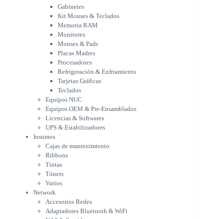
Placas Madres
Gabinetes
Procesadores
Kit Mouses & Teclados
Refrigeración & Enfriamiento
Memoria RAM
Tarjetas Gráficas
Monitores
Teclados
Mouses & Pads
Equipos NUC
Placas Madres
Equipos OEM & Pre-Ensamblados
Procesadores
Licencias & Softwares
Refrigeración & Enfriamiento
Tarjetas Gráficas
UPS & Estabilizadores
Teclados
Insumos
Equipos NUC
Cajas de mantenimiento
Equipos OEM & Pre-Ensamblados
Ribbons
Licencias & Softwares
Tintas
UPS & Estabilizadores
Tóners
Insumos
Varios
Cajas de mantenimiento
Network
Ribbons
Accesorios Redes
Tintas
Adaptadores Bluetooth & WiFi
Tóners
NAS & Servidores
Varios
Switches
Network
WiFi
Accesorios Redes
Notebooks & Portátiles
Adaptadores Bluetooth & WiFi
Cargador para notebook