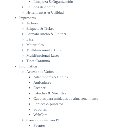
Limpieza & Organización
Matriciales
Equipos de oficina
Multifuncional a Tinta
Herramientas & Utilidad
Multifuncional Láser
Impresoras
Tinta Continua
A chorro
Informática
Etiqueta & Ticket
Accesorios Varios
Formato Ancho & Plotters
Adaptadores & Cables
Láser
Auriculares
Matriciales
Multifuncional a Tinta
Escáner
Multifuncional Láser
Estuches & Mochilas
Tinta Continua
Gavetas para unidades de
Informática
almacenamiento
Accesorios Varios
Lápices & punteros
Adaptadores & Cables
Soportes
Auriculares
WebCam
Escáner
Componentes para PC
Estuches & Mochilas
Fuentes
Gavetas para unidades de almacenamiento
Gabinetes
Lápices & punteros
Kit Mouses & Teclados
Soportes
Memoria RAM
WebCam
Monitores
Componentes para PC
Mouses & Pads
Fuentes