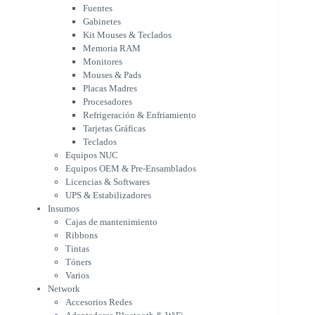
Mouses & Pads
Fuentes
Placas Madres
Gabinetes
Procesadores
Kit Mouses & Teclados
Refrigeración & Enfriamiento
Memoria RAM
Tarjetas Gráficas
Monitores
Teclados
Mouses & Pads
Equipos NUC
Placas Madres
Equipos OEM & Pre-Ensamblados
Procesadores
Licencias & Softwares
Refrigeración & Enfriamiento
Tarjetas Gráficas
UPS & Estabilizadores
Teclados
Insumos
Equipos NUC
Cajas de mantenimiento
Equipos OEM & Pre-Ensamblados
Ribbons
Licencias & Softwares
Tintas
UPS & Estabilizadores
Tóners
Insumos
Varios
Cajas de mantenimiento
Network
Ribbons
Accesorios Redes
Tintas
Adaptadores Bluetooth & WiFi
Tóners
NAS & Servidores
Varios
Switches
Network
WiFi
Accesorios Redes
Notebooks & Portátiles