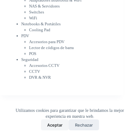
Adaptadores Bluetooth & WiFi
Cargador para notebook
NAS & Servidores
Cooling Pad
Switches
PDV
WiFi
Accesorios para PDV
Notebooks & Portátiles
Lector de códigos de barra
Cooling Pad
PDV
POS
Accesorios para PDV
Seguridad
Lector de códigos de barra
Accesorios CCTV
POS
CCTV
Seguridad
DVR & NVR
Accesorios CCTV
Sin categorizar
CCTV
DVR & NVR
Utilizamos cookies para garantizar que le brindamos la mejor
experiencia en nuestra web.
0
Aceptar
Rechazar
Inicio
Tienda
Buscar
Carrito
WhatsApp
Copyright © 2026 - DistriPRONTO