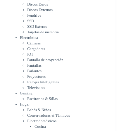
Cargadores
Discos Duros
IOT
Discos Externos
Pantalla de proyección
Pendrive
Pantallas
SSD
Parlantes
SSD Externo
Proyectores
Tarjetas de memoria
Relojes Inteligentes
Electrónica
Televisores
Cámaras
Gaming
Cargadores
Escritorios & Sillas
IOT
Hogar
Pantalla de proyección
Bebés & Niños
Pantallas
Conservadoras & Térmicos
Parlantes
Proyectores
Electrodomésticos
Relojes Inteligentes
Cocina
Televisores
Cuidado Personal
Gaming
Limpieza & Organización
Escritorios & Sillas
Equipos de oficina
Hogar
Herramientas & Utilidad
Bebés & Niños
Impresoras
Conservadoras & Térmicos
A chorro
Electrodomésticos
Etiqueta & Ticket
Cocina
Formato Ancho & Plotters