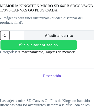
MEMORIA KINGSTON MICRO SD 64GB SDCG3/64GB
170/70 CANVAS GO PLUS C/ADA
• Imágenes para fines ilustrativos (pueden discrepar del
producto final).
MEMORIA
Añadir al carrito
KINGSTON
MICRO
SD
Solicitar cotización
64GB
Categorías:
Almacenamiento
,
Tarjetas de memoria
SDCG3/64GB
170/70
CANVAS
GO
PLUS
C/ADA
Descripción
cantidad
Las tarjetas microSD Canvas Go Plus de Kingston han sido
diseñadas para los aventureros siempre a la búsqueda de los