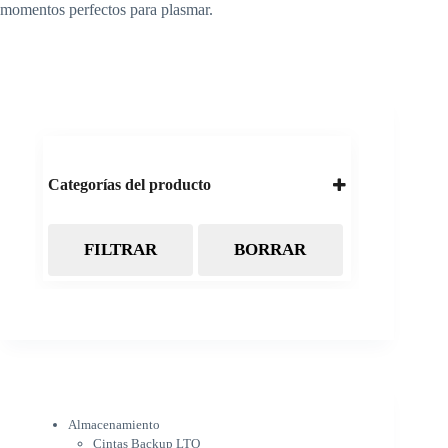
momentos perfectos para plasmar.
Categorías del producto
FILTRAR
BORRAR
Almacenamiento
Cintas Backup LTO
Discos Duros
Discos Externos
Pendrive
SSD
SSD Externo
Tarjetas de memoria
Electrónica
Almacenamiento
Cámaras
Cintas Backup LTO