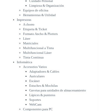
Cuidado Personal
Láser
Limpieza & Organización
Matriciales
Equipos de oficina
Multifuncional a Tinta
Herramientas & Utilidad
Multifuncional Láser
Impresoras
Tinta Continua
A chorro
Informática
Etiqueta & Ticket
Accesorios Varios
Formato Ancho & Plotters
Adaptadores & Cables
Láser
Auriculares
Matriciales
Multifuncional a Tinta
Escáner
Multifuncional Láser
Estuches & Mochilas
Tinta Continua
Gavetas para unidades de
Informática
almacenamiento
Accesorios Varios
Lápices & punteros
Adaptadores & Cables
Soportes
Auriculares
WebCam
Escáner
Componentes para PC
Estuches & Mochilas
Fuentes
Gavetas para unidades de almacenamiento
Gabinetes
Lápices & punteros
Kit Mouses & Teclados
Soportes
Memoria RAM
WebCam
Monitores
Componentes para PC