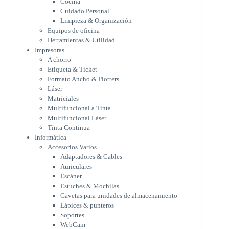
Cocina
Formato Ancho & Plotters
Cuidado Personal
Láser
Limpieza & Organización
Matriciales
Equipos de oficina
Multifuncional a Tinta
Herramientas & Utilidad
Multifuncional Láser
Impresoras
Tinta Continua
A chorro
Informática
Etiqueta & Ticket
Accesorios Varios
Formato Ancho & Plotters
Adaptadores & Cables
Láser
Auriculares
Matriciales
Multifuncional a Tinta
Escáner
Multifuncional Láser
Estuches & Mochilas
Tinta Continua
Gavetas para unidades de
Informática
almacenamiento
Accesorios Varios
Lápices & punteros
Adaptadores & Cables
Soportes
Auriculares
WebCam
Escáner
Componentes para PC
Estuches & Mochilas
Fuentes
Gavetas para unidades de almacenamiento
Gabinetes
Lápices & punteros
Kit Mouses & Teclados
Soportes
Memoria RAM
WebCam