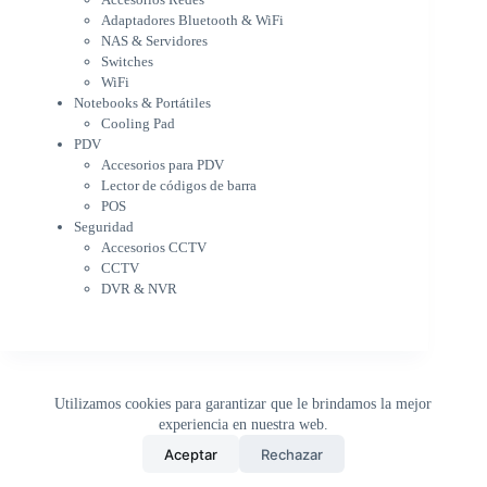
Notebooks & Portátiles
Adaptadores Bluetooth & WiFi
Cargador para notebook
NAS & Servidores
Cooling Pad
Switches
PDV
WiFi
Accesorios para PDV
Notebooks & Portátiles
Lector de códigos de barra
Cooling Pad
PDV
POS
Accesorios para PDV
Seguridad
Lector de códigos de barra
Accesorios CCTV
POS
CCTV
Seguridad
DVR & NVR
Accesorios CCTV
Sin categorizar
CCTV
DVR & NVR
Utilizamos cookies para garantizar que le brindamos la mejor
experiencia en nuestra web.
0
Aceptar
Rechazar
Inicio
Tienda
Buscar
Carrito
WhatsApp
Copyright © 2026 - DistriPRONTO