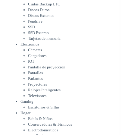
Cámaras
Cintas Backup LTO
Cargadores
Discos Duros
IOT
Discos Externos
Pantalla de proyección
Pendrive
Pantallas
SSD
Parlantes
SSD Externo
Proyectores
Tarjetas de memoria
Relojes Inteligentes
Electrónica
Televisores
Cámaras
Gaming
Cargadores
Escritorios & Sillas
IOT
Hogar
Pantalla de proyección
Bebés & Niños
Pantallas
Conservadoras & Térmicos
Parlantes
Proyectores
Electrodomésticos
Relojes Inteligentes
Cocina
Televisores
Cuidado Personal
Gaming
Limpieza & Organización
Escritorios & Sillas
Equipos de oficina
Hogar
Herramientas & Utilidad
Bebés & Niños
Impresoras
Conservadoras & Térmicos
A chorro
Electrodomésticos
Etiqueta & Ticket