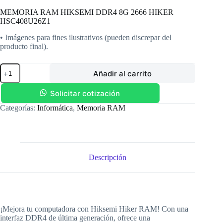
MEMORIA RAM HIKSEMI DDR4 8G 2666 HIKER
HSC408U26Z1
• Imágenes para fines ilustrativos (pueden discrepar del
producto final).
MEMORIA
Añadir al carrito
RAM
HIKSEMI
DDR4
Solicitar cotización
8G
Categorías:
Informática
,
Memoria RAM
2666
HIKER
HSC408U26Z1
cantidad
Descripción
¡Mejora tu computadora con Hiksemi Hiker RAM! Con una
interfaz DDR4 de última generación, ofrece una