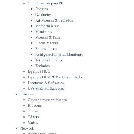
Monitores
Componentes para PC
Mouses & Pads
Fuentes
Placas Madres
Gabinetes
Procesadores
Kit Mouses & Teclados
Refrigeración & Enfriamiento
Memoria RAM
Tarjetas Gráficas
Monitores
Teclados
Mouses & Pads
Equipos NUC
Placas Madres
Equipos OEM & Pre-Ensamblados
Procesadores
Licencias & Softwares
Refrigeración & Enfriamiento
Tarjetas Gráficas
UPS & Estabilizadores
Teclados
Insumos
Equipos NUC
Cajas de mantenimiento
Equipos OEM & Pre-Ensamblados
Ribbons
Licencias & Softwares
Tintas
UPS & Estabilizadores
Tóners
Insumos
Varios
Cajas de mantenimiento
Network
Ribbons
Accesorios Redes
Tintas
Adaptadores Bluetooth & WiFi
Tóners
NAS & Servidores
Varios
Switches
Network
WiFi
Accesorios Redes