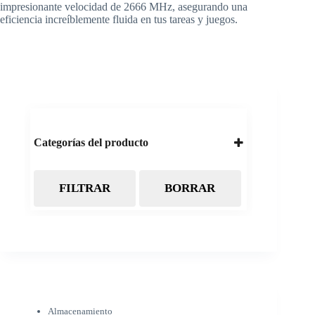
impresionante velocidad de 2666 MHz, asegurando una
eficiencia increíblemente fluida en tus tareas y juegos.
Categorías del producto
FILTRAR
BORRAR
Almacenamiento
Cintas Backup LTO
Discos Duros
Discos Externos
Pendrive
SSD
SSD Externo
Tarjetas de memoria
Electrónica
Almacenamiento