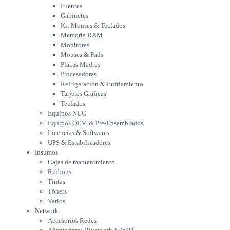
Mouses & Pads
Fuentes
Placas Madres
Gabinetes
Procesadores
Kit Mouses & Teclados
Refrigeración & Enfriamiento
Memoria RAM
Tarjetas Gráficas
Monitores
Teclados
Mouses & Pads
Equipos NUC
Placas Madres
Equipos OEM & Pre-Ensamblados
Procesadores
Licencias & Softwares
Refrigeración & Enfriamiento
Tarjetas Gráficas
UPS & Estabilizadores
Teclados
Insumos
Equipos NUC
Cajas de mantenimiento
Equipos OEM & Pre-Ensamblados
Ribbons
Licencias & Softwares
Tintas
UPS & Estabilizadores
Tóners
Insumos
Varios
Cajas de mantenimiento
Network
Ribbons
Accesorios Redes
Tintas
Adaptadores Bluetooth & WiFi
Tóners
NAS & Servidores
Varios
Switches
Network
WiFi
Accesorios Redes
Notebooks & Portátiles