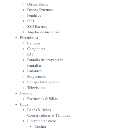
Cargadores
Discos Duros
IOT
Discos Externos
Pantalla de proyección
Pendrive
Pantallas
SSD
Parlantes
SSD Externo
Proyectores
Tarjetas de memoria
Relojes Inteligentes
Electrónica
Televisores
Cámaras
Gaming
Cargadores
Escritorios & Sillas
IOT
Hogar
Pantalla de proyección
Bebés & Niños
Pantallas
Conservadoras & Térmicos
Parlantes
Proyectores
Electrodomésticos
Relojes Inteligentes
Cocina
Televisores
Cuidado Personal
Gaming
Limpieza & Organización
Escritorios & Sillas
Equipos de oficina
Hogar
Herramientas & Utilidad
Bebés & Niños
Impresoras
Conservadoras & Térmicos
A chorro
Electrodomésticos
Etiqueta & Ticket
Cocina
Formato Ancho & Plotters