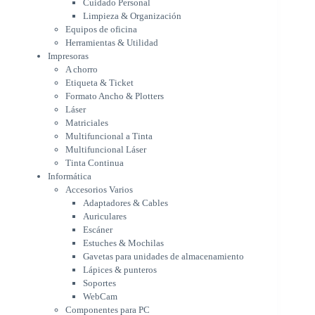
Cuidado Personal
Láser
Limpieza & Organización
Matriciales
Equipos de oficina
Multifuncional a Tinta
Herramientas & Utilidad
Multifuncional Láser
Impresoras
Tinta Continua
A chorro
Informática
Etiqueta & Ticket
Accesorios Varios
Formato Ancho & Plotters
Adaptadores & Cables
Láser
Auriculares
Matriciales
Multifuncional a Tinta
Escáner
Multifuncional Láser
Estuches & Mochilas
Tinta Continua
Gavetas para unidades de
Informática
almacenamiento
Accesorios Varios
Lápices & punteros
Adaptadores & Cables
Soportes
Auriculares
WebCam
Escáner
Componentes para PC
Estuches & Mochilas
Fuentes
Gavetas para unidades de almacenamiento
Gabinetes
Lápices & punteros
Kit Mouses & Teclados
Soportes
Memoria RAM
WebCam
Monitores
Componentes para PC