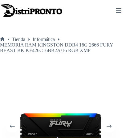
Saltar
al
contenido
Tienda
Informática
Inicio
MEMORIA RAM KINGSTON DDR4 16G 2666 FURY
BEAST BK KF426C16BB2A/16 RGB XMP