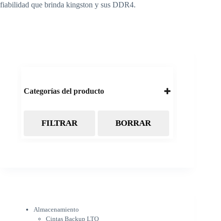
fiabilidad que brinda kingston y sus DDR4.
Categorías del producto
FILTRAR
BORRAR
Almacenamiento
Cintas Backup LTO
Discos Duros
Discos Externos
Pendrive
SSD
SSD Externo
Tarjetas de memoria
Electrónica
Almacenamiento
Cámaras
Cintas Backup LTO