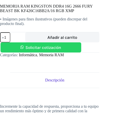
MEMORIA RAM KINGSTON DDR4 16G 2666 FURY
BEAST BK KF426C16BB2A/16 RGB XMP
• Imágenes para fines ilustrativos (pueden discrepar del
producto final).
MEMORIA
Añadir al carrito
RAM
KINGSTON
DDR4
Solicitar cotización
16G
Categorías:
Informática
,
Memoria RAM
2666
FURY
BEAST
BK
KF426C16BB2A/16
RGB
Descripción
XMP
cantidad
Incremente la capacidad de respuesta, proporciona a tu equipo
un rendimiento más óptimo y de primera calidad con la