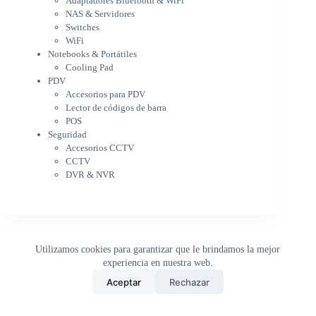
Adaptadores Bluetooth & WiFi
Cargador para notebook
NAS & Servidores
Cooling Pad
Switches
PDV
WiFi
Accesorios para PDV
Notebooks & Portátiles
Lector de códigos de barra
Cooling Pad
PDV
POS
Accesorios para PDV
Seguridad
Lector de códigos de barra
Accesorios CCTV
POS
CCTV
Seguridad
DVR & NVR
Accesorios CCTV
Sin categorizar
CCTV
DVR & NVR
Utilizamos cookies para garantizar que le brindamos la mejor
experiencia en nuestra web.
0
Aceptar
Rechazar
Inicio
Tienda
Buscar
Carrito
WhatsApp
Copyright © 2026 - DistriPRONTO