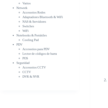
WiFi
Varios
NAS & Servidores
Network
Switches
Accesorios Redes
WiFi
Adaptadores Bluetooth & WiFi
Notebooks & Portátiles
NAS & Servidores
Cargador para notebook
Switches
Cooling Pad
WiFi
PDV
Notebooks & Portátiles
Accesorios para PDV
Cooling Pad
PDV
Lector de códigos de barra
Accesorios para PDV
POS
Lector de códigos de barra
Seguridad
POS
Accesorios CCTV
Seguridad
CCTV
Accesorios CCTV
DVR & NVR
CCTV
Sin categorizar
DVR & NVR