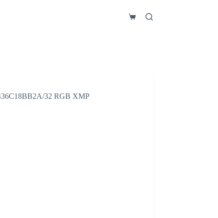
Carro
de
compra
36C18BB2A/32 RGB XMP