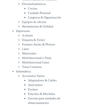
Etiqueta & Ticket
Electrodomésticos
Formato Ancho & Plotters
Cocina
Láser
Cuidado Personal
Matriciales
Limpieza & Organización
Equipos de oficina
Multifuncional a Tinta
Herramientas & Utilidad
Multifuncional Láser
Impresoras
Tinta Continua
A chorro
Informática
Etiqueta & Ticket
Accesorios Varios
Formato Ancho & Plotters
Adaptadores & Cables
Láser
Auriculares
Matriciales
Escáner
Multifuncional a Tinta
Estuches & Mochilas
Multifuncional Láser
Gavetas para unidades de
Tinta Continua
almacenamiento
Informática
Lápices & punteros
Accesorios Varios
Soportes
Adaptadores & Cables
WebCam
Auriculares
Componentes para PC
Escáner
Fuentes
Estuches & Mochilas
Gabinetes
Gavetas para unidades de
Kit Mouses & Teclados
almacenamiento