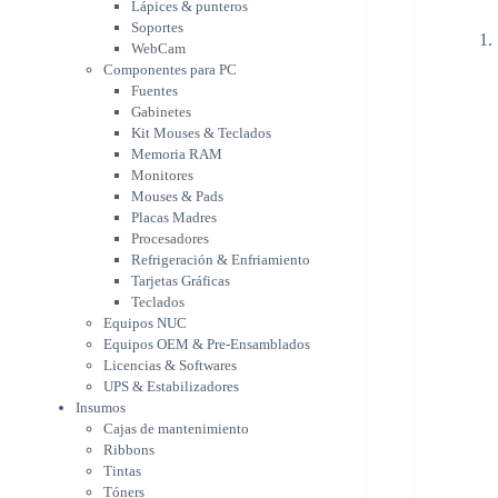
Memoria RAM
Lápices & punteros
Monitores
Soportes
Mouses & Pads
WebCam
Placas Madres
Componentes para PC
Fuentes
Procesadores
Gabinetes
Refrigeración &
Kit Mouses & Teclados
Enfriamiento
Memoria RAM
Tarjetas Gráficas
Monitores
Teclados
Mouses & Pads
Equipos NUC
Placas Madres
Equipos OEM & Pre-
Procesadores
Ensamblados
Refrigeración & Enfriamiento
Licencias & Softwares
Tarjetas Gráficas
UPS & Estabilizadores
Teclados
Insumos
Equipos NUC
Cajas de mantenimiento
Equipos OEM & Pre-Ensamblados
Ribbons
Licencias & Softwares
Tintas
UPS & Estabilizadores
Tóners
Insumos
Varios
Cajas de mantenimiento
Network
Ribbons
Accesorios Redes
Tintas
Adaptadores Bluetooth &
Tóners