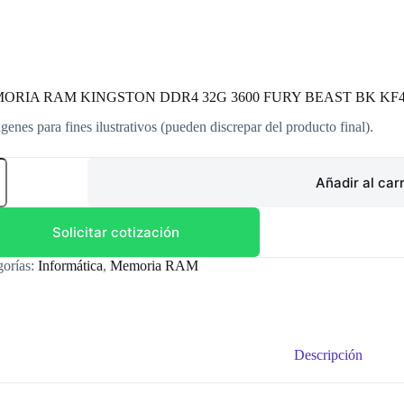
ORIA RAM KINGSTON DDR4 32G 3600 FURY BEAST BK KF4
genes para fines ilustrativos (pueden discrepar del producto final).
ORIA
Añadir al carr
GSTON
4
Solicitar cotización
Y
gorías:
Informática
,
Memoria RAM
ST
36C18BB2A/32
dad
Descripción