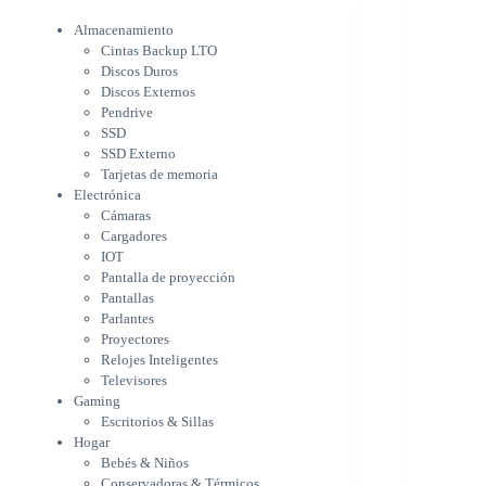
Electrónica
Cámaras
Almacenamiento
Cargadores
Cintas Backup LTO
IOT
Discos Duros
Pantalla de proyección
Discos Externos
Pantallas
Pendrive
Parlantes
SSD
Proyectores
SSD Externo
Tarjetas de memoria
Relojes Inteligentes
Electrónica
Televisores
Cámaras
Gaming
Cargadores
Escritorios & Sillas
IOT
Hogar
Pantalla de proyección
Bebés & Niños
Pantallas
Conservadoras & Térmicos
Parlantes
Electrodomésticos
Proyectores
Cocina
Relojes Inteligentes
Cuidado Personal
Televisores
Limpieza & Organización
Gaming
Equipos de oficina
Escritorios & Sillas
Herramientas & Utilidad
Hogar
Impresoras
Bebés & Niños
A chorro
Conservadoras & Térmicos