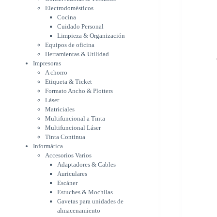
Etiqueta & Ticket
Electrodomésticos
Formato Ancho & Plotters
Cocina
Láser
Cuidado Personal
Matriciales
Limpieza & Organización
Equipos de oficina
Multifuncional a Tinta
Herramientas & Utilidad
Multifuncional Láser
Impresoras
Tinta Continua
A chorro
Informática
Etiqueta & Ticket
Accesorios Varios
Formato Ancho & Plotters
Adaptadores & Cables
Láser
Auriculares
Matriciales
Escáner
Multifuncional a Tinta
Estuches & Mochilas
Multifuncional Láser
Gavetas para unidades de
Tinta Continua
almacenamiento
Informática
Lápices & punteros
Accesorios Varios
Soportes
Adaptadores & Cables
WebCam
Auriculares
Componentes para PC
Escáner
Fuentes
Estuches & Mochilas
Gabinetes
Gavetas para unidades de
Kit Mouses & Teclados
almacenamiento