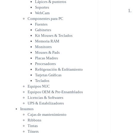
Memoria RAM
Lápices & punteros
Monitores
Soportes
Mouses & Pads
WebCam
Placas Madres
Componentes para PC
Fuentes
Procesadores
Gabinetes
Refrigeración &
Kit Mouses & Teclados
Enfriamiento
Memoria RAM
Tarjetas Gráficas
Monitores
Teclados
Mouses & Pads
Equipos NUC
Placas Madres
Equipos OEM & Pre-
Procesadores
Ensamblados
Refrigeración & Enfriamiento
Licencias & Softwares
Tarjetas Gráficas
UPS & Estabilizadores
Teclados
Insumos
Equipos NUC
Cajas de mantenimiento
Equipos OEM & Pre-Ensamblados
Ribbons
Licencias & Softwares
Tintas
UPS & Estabilizadores
Tóners
Insumos
Varios
Cajas de mantenimiento
Network
Ribbons
Accesorios Redes
Tintas
Adaptadores Bluetooth &
Tóners