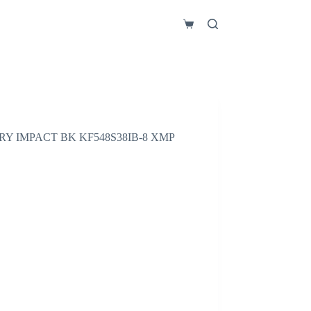
Carro
de
compra
Y IMPACT BK KF548S38IB-8 XMP