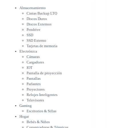
Electrónica
Cámaras
Almacenamiento
Cargadores
Cintas Backup LTO
IOT
Discos Duros
Pantalla de proyección
Discos Externos
Pantallas
Pendrive
Parlantes
SSD
Proyectores
SSD Externo
Tarjetas de memoria
Relojes Inteligentes
Electrónica
Televisores
Cámaras
Gaming
Cargadores
Escritorios & Sillas
IOT
Hogar
Pantalla de proyección
Bebés & Niños
Pantallas
Conservadoras & Térmicos
Parlantes
Electrodomésticos
Proyectores
Cocina
Relojes Inteligentes
Cuidado Personal
Televisores
Limpieza & Organización
Gaming
Equipos de oficina
Escritorios & Sillas
Herramientas & Utilidad
Hogar
Impresoras
Bebés & Niños
A chorro
Conservadoras & Térmicos