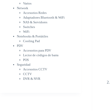
WiFi
Varios
NAS & Servidores
Network
Switches
Accesorios Redes
WiFi
Adaptadores Bluetooth & WiFi
Notebooks & Portátiles
NAS & Servidores
Cargador para notebook
Switches
Cooling Pad
WiFi
PDV
Notebooks & Portátiles
Accesorios para PDV
Cooling Pad
PDV
Lector de códigos de barra
Accesorios para PDV
POS
Lector de códigos de barra
Seguridad
POS
Accesorios CCTV
Seguridad
CCTV
Accesorios CCTV
DVR & NVR
CCTV
Sin categorizar
DVR & NVR