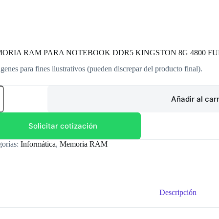
ORIA RAM PARA NOTEBOOK DDR5 KINGSTON 8G 4800 FUR
genes para fines ilustrativos (pueden discrepar del producto final).
ORIA
Añadir al carr
A
EBOOK
5
Solicitar cotización
GSTON
gorías:
Informática
,
Memoria RAM
Y
ACT
8S38IB-
Descripción
dad