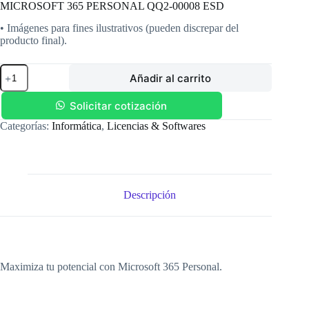
MICROSOFT 365 PERSONAL QQ2-00008 ESD
• Imágenes para fines ilustrativos (pueden discrepar del
producto final).
MICROSOFT
Añadir al carrito
365
PERSONAL
QQ2-
Solicitar cotización
00008
Categorías:
Informática
,
Licencias & Softwares
ESD
cantidad
Descripción
Maximiza tu potencial con Microsoft 365 Personal.