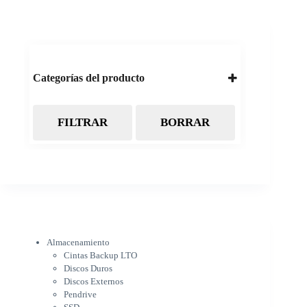
Categorías del producto
FILTRAR
BORRAR
Almacenamiento
Cintas Backup LTO
Discos Duros
Discos Externos
Pendrive
SSD
SSD Externo
Tarjetas de memoria
Electrónica
Almacenamiento
Cámaras
Cintas Backup LTO
Cargadores
Discos Duros
IOT
Discos Externos
Pantalla de proyección
Pendrive
Pantallas