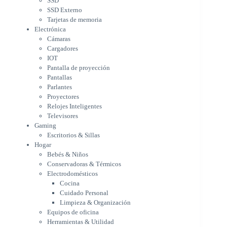
SSD
Parlantes
SSD Externo
Proyectores
Tarjetas de memoria
Relojes Inteligentes
Electrónica
Televisores
Cámaras
Gaming
Cargadores
Escritorios & Sillas
IOT
Hogar
Pantalla de proyección
Bebés & Niños
Pantallas
Conservadoras & Térmicos
Parlantes
Proyectores
Electrodomésticos
Relojes Inteligentes
Cocina
Televisores
Cuidado Personal
Gaming
Limpieza & Organización
Escritorios & Sillas
Equipos de oficina
Hogar
Herramientas & Utilidad
Bebés & Niños
Impresoras
Conservadoras & Térmicos
A chorro
Electrodomésticos
Etiqueta & Ticket
Cocina
Formato Ancho & Plotters
Cuidado Personal
Láser
Limpieza & Organización
Matriciales
Equipos de oficina
Multifuncional a Tinta
Herramientas & Utilidad