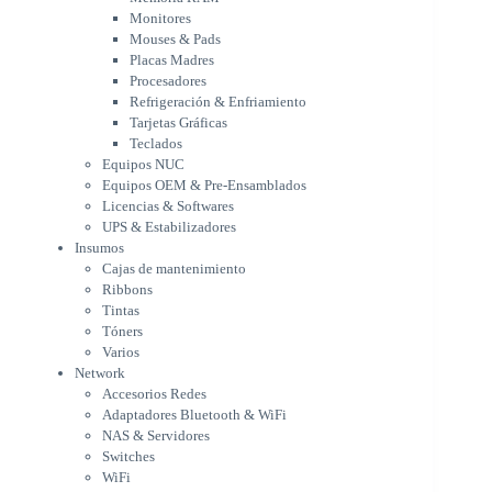
Tarjetas Gráficas
Monitores
Teclados
Mouses & Pads
Equipos NUC
Placas Madres
Equipos OEM & Pre-Ensamblados
Procesadores
Licencias & Softwares
Refrigeración & Enfriamiento
Tarjetas Gráficas
UPS & Estabilizadores
Teclados
Insumos
Equipos NUC
Cajas de mantenimiento
Equipos OEM & Pre-Ensamblados
Ribbons
Licencias & Softwares
Tintas
UPS & Estabilizadores
Tóners
Insumos
Varios
Cajas de mantenimiento
Network
Ribbons
Accesorios Redes
Tintas
Adaptadores Bluetooth & WiFi
Tóners
NAS & Servidores
Varios
Switches
Network
WiFi
Accesorios Redes
Notebooks & Portátiles
Adaptadores Bluetooth & WiFi
Cargador para notebook
NAS & Servidores
Cooling Pad
Switches
PDV
WiFi