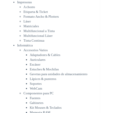
Multifuncional Láser
Impresoras
Tinta Continua
A chorro
Informática
Etiqueta & Ticket
Accesorios Varios
Formato Ancho & Plotters
Adaptadores & Cables
Láser
Auriculares
Matriciales
Multifuncional a Tinta
Escáner
Multifuncional Láser
Estuches & Mochilas
Tinta Continua
Gavetas para unidades de
Informática
almacenamiento
Accesorios Varios
Lápices & punteros
Adaptadores & Cables
Soportes
Auriculares
WebCam
Escáner
Componentes para PC
Estuches & Mochilas
Fuentes
Gavetas para unidades de almacenamiento
Gabinetes
Lápices & punteros
Kit Mouses & Teclados
Soportes
Memoria RAM
WebCam
Monitores
Componentes para PC
Mouses & Pads
Fuentes
Placas Madres
Gabinetes
Procesadores
Kit Mouses & Teclados
Refrigeración & Enfriamiento
Memoria RAM