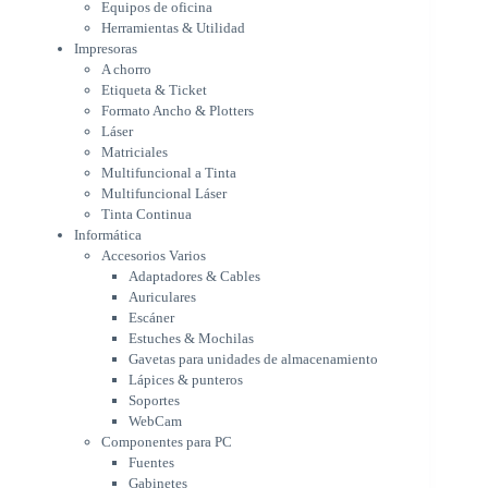
Equipos de oficina
Multifuncional a Tinta
Herramientas & Utilidad
Multifuncional Láser
Impresoras
Tinta Continua
A chorro
Informática
Etiqueta & Ticket
Accesorios Varios
Formato Ancho & Plotters
Adaptadores & Cables
Láser
Auriculares
Matriciales
Multifuncional a Tinta
Escáner
Multifuncional Láser
Estuches & Mochilas
Tinta Continua
Gavetas para unidades de
Informática
almacenamiento
Accesorios Varios
Lápices & punteros
Adaptadores & Cables
Soportes
Auriculares
WebCam
Escáner
Componentes para PC
Estuches & Mochilas
Fuentes
Gavetas para unidades de almacenamiento
Gabinetes
Lápices & punteros
Kit Mouses & Teclados
Soportes
Memoria RAM
WebCam
Monitores
Componentes para PC
Mouses & Pads
Fuentes
Placas Madres
Gabinetes