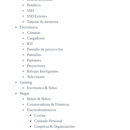
Pantalla de proyección
Pendrive
Pantallas
SSD
Parlantes
SSD Externo
Proyectores
Tarjetas de memoria
Relojes Inteligentes
Electrónica
Televisores
Cámaras
Gaming
Cargadores
Escritorios & Sillas
IOT
Hogar
Pantalla de proyección
Bebés & Niños
Pantallas
Conservadoras & Térmicos
Parlantes
Proyectores
Electrodomésticos
Relojes Inteligentes
Cocina
Televisores
Cuidado Personal
Gaming
Limpieza & Organización
Escritorios & Sillas
Equipos de oficina
Hogar
Herramientas & Utilidad
Bebés & Niños
Impresoras
Conservadoras & Térmicos
A chorro
Electrodomésticos
Etiqueta & Ticket
Cocina
Formato Ancho & Plotters
Cuidado Personal
Láser
Limpieza & Organización
Matriciales