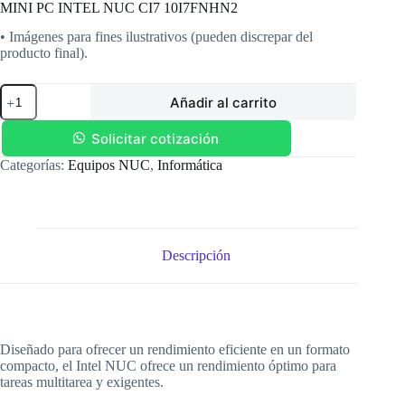
MINI PC INTEL NUC CI7 10I7FNHN2
• Imágenes para fines ilustrativos (pueden discrepar del
producto final).
MINI
Añadir al carrito
PC
INTEL
NUC
Solicitar cotización
CI7
Categorías:
Equipos NUC
,
Informática
10I7FNHN2
cantidad
Descripción
Diseñado para ofrecer un rendimiento eficiente en un formato
compacto, el Intel NUC ofrece un rendimiento óptimo para
tareas multitarea y exigentes.