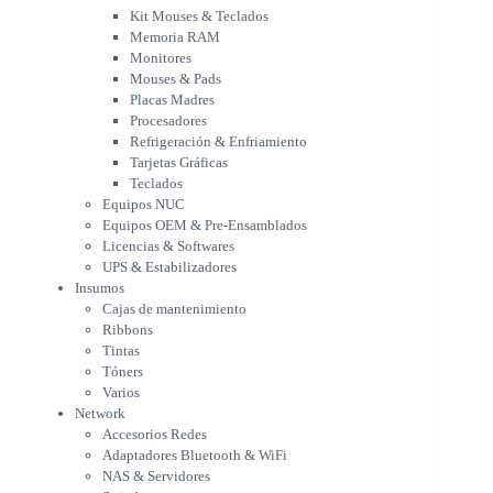
Procesadores
Kit Mouses & Teclados
Refrigeración & Enfriamiento
Memoria RAM
Tarjetas Gráficas
Monitores
Teclados
Mouses & Pads
Equipos NUC
Placas Madres
Equipos OEM & Pre-Ensamblados
Procesadores
Licencias & Softwares
Refrigeración & Enfriamiento
Tarjetas Gráficas
UPS & Estabilizadores
Teclados
Insumos
Equipos NUC
Cajas de mantenimiento
Equipos OEM & Pre-Ensamblados
Ribbons
Licencias & Softwares
Tintas
UPS & Estabilizadores
Tóners
Insumos
Varios
Cajas de mantenimiento
Network
Ribbons
Accesorios Redes
Tintas
Adaptadores Bluetooth & WiFi
Tóners
NAS & Servidores
Varios
Switches
Network
WiFi
Accesorios Redes
Notebooks & Portátiles
Adaptadores Bluetooth & WiFi
Cargador para notebook
NAS & Servidores