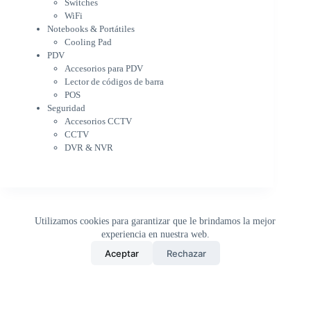
Cooling Pad
Switches
PDV
WiFi
Accesorios para PDV
Notebooks & Portátiles
Lector de códigos de barra
Cooling Pad
PDV
POS
Accesorios para PDV
Seguridad
Lector de códigos de barra
Accesorios CCTV
POS
CCTV
Seguridad
DVR & NVR
Accesorios CCTV
Sin categorizar
CCTV
DVR & NVR
Utilizamos cookies para garantizar que le brindamos la mejor
experiencia en nuestra web.
0
Aceptar
Rechazar
Inicio
Tienda
Buscar
Carrito
WhatsApp
Copyright © 2026 - DistriPRONTO