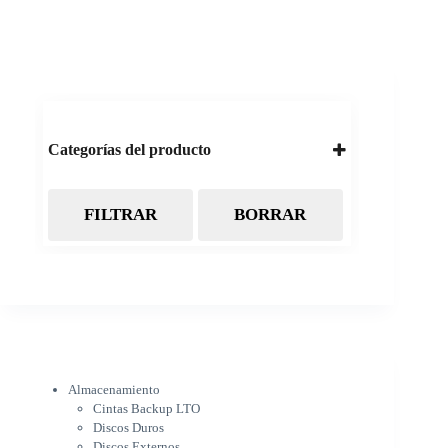
Categorías del producto
FILTRAR
BORRAR
Almacenamiento
Cintas Backup LTO
Discos Duros
Discos Externos
Pendrive
SSD
SSD Externo
Tarjetas de memoria
Electrónica
Almacenamiento
Cámaras
Cintas Backup LTO
Cargadores
Discos Duros
IOT
Discos Externos