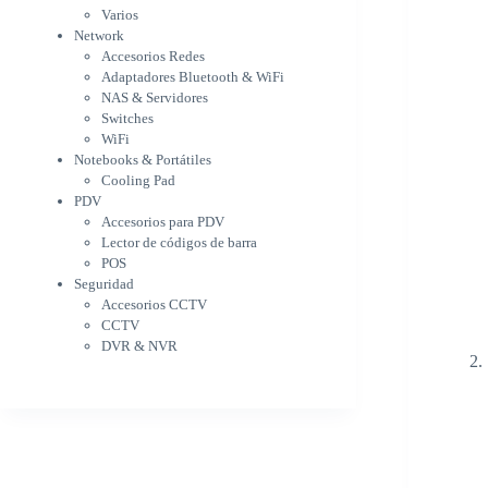
WiFi
Varios
NAS & Servidores
Network
Switches
Accesorios Redes
WiFi
Adaptadores Bluetooth & WiFi
Notebooks & Portátiles
NAS & Servidores
Cargador para notebook
Switches
Cooling Pad
WiFi
PDV
Notebooks & Portátiles
Accesorios para PDV
Cooling Pad
PDV
Lector de códigos de barra
Accesorios para PDV
POS
Lector de códigos de barra
Seguridad
POS
Accesorios CCTV
Seguridad
CCTV
Accesorios CCTV
DVR & NVR
CCTV
Sin categorizar
DVR & NVR