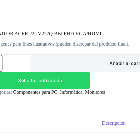
ITOR ACER 22″ V227Q BBI FHD VGA/HDMI
genes para fines ilustrativos (pueden discrepar del producto final).
ITOR
R
Añadir al carr
7Q
Solicitar cotización
/HDMI
gorías:
Componentes para PC
,
Informática
,
Monitores
dad
Descripción