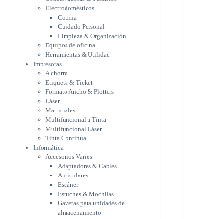
Etiqueta & Ticket
Electrodomésticos
Formato Ancho & Plotters
Cocina
Láser
Cuidado Personal
Matriciales
Limpieza & Organización
Equipos de oficina
Multifuncional a Tinta
Herramientas & Utilidad
Multifuncional Láser
Impresoras
Tinta Continua
A chorro
Informática
Etiqueta & Ticket
Accesorios Varios
Formato Ancho & Plotters
Adaptadores & Cables
Láser
Auriculares
Matriciales
Escáner
Multifuncional a Tinta
Estuches & Mochilas
Multifuncional Láser
Gavetas para unidades de
Tinta Continua
almacenamiento
Informática
Lápices & punteros
Accesorios Varios
Soportes
Adaptadores & Cables
WebCam
Auriculares
Componentes para PC
Escáner
Fuentes
Estuches & Mochilas
Gabinetes
Gavetas para unidades de
Kit Mouses & Teclados
almacenamiento