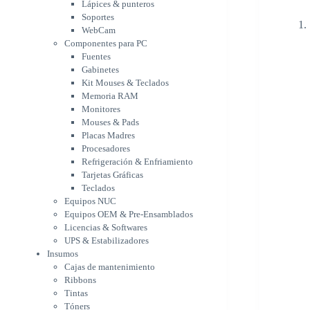
Memoria RAM
Lápices & punteros
Monitores
Soportes
Mouses & Pads
WebCam
Placas Madres
Componentes para PC
Fuentes
Procesadores
Gabinetes
Refrigeración &
Kit Mouses & Teclados
Enfriamiento
Memoria RAM
Tarjetas Gráficas
Monitores
Teclados
Mouses & Pads
Equipos NUC
Placas Madres
Equipos OEM & Pre-
Procesadores
Ensamblados
Refrigeración & Enfriamiento
Licencias & Softwares
Tarjetas Gráficas
UPS & Estabilizadores
Teclados
Insumos
Equipos NUC
Cajas de mantenimiento
Equipos OEM & Pre-Ensamblados
Ribbons
Licencias & Softwares
Tintas
UPS & Estabilizadores
Tóners
Insumos
Varios
Cajas de mantenimiento
Network
Ribbons
Accesorios Redes
Tintas
Adaptadores Bluetooth &
Tóners