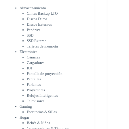
Electrónica
Cámaras
Almacenamiento
Cargadores
Cintas Backup LTO
IOT
Discos Duros
Pantalla de proyección
Discos Externos
Pantallas
Pendrive
Parlantes
SSD
Proyectores
SSD Externo
Tarjetas de memoria
Relojes Inteligentes
Electrónica
Televisores
Cámaras
Gaming
Cargadores
Escritorios & Sillas
IOT
Hogar
Pantalla de proyección
Bebés & Niños
Pantallas
Conservadoras & Térmicos
Parlantes
Electrodomésticos
Proyectores
Cocina
Relojes Inteligentes
Cuidado Personal
Televisores
Limpieza & Organización
Gaming
Equipos de oficina
Escritorios & Sillas
Herramientas & Utilidad
Hogar
Impresoras
Bebés & Niños
A chorro
Conservadoras & Térmicos