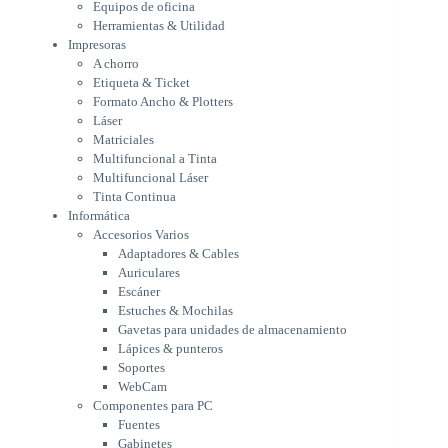
Equipos de oficina
Multifuncional a Tinta
Herramientas & Utilidad
Multifuncional Láser
Impresoras
Tinta Continua
A chorro
Informática
Etiqueta & Ticket
Accesorios Varios
Formato Ancho & Plotters
Adaptadores & Cables
Láser
Auriculares
Matriciales
Multifuncional a Tinta
Escáner
Multifuncional Láser
Estuches & Mochilas
Tinta Continua
Gavetas para unidades de
Informática
almacenamiento
Accesorios Varios
Lápices & punteros
Adaptadores & Cables
Soportes
Auriculares
WebCam
Escáner
Componentes para PC
Estuches & Mochilas
Fuentes
Gavetas para unidades de almacenamiento
Gabinetes
Lápices & punteros
Kit Mouses & Teclados
Soportes
Memoria RAM
WebCam
Monitores
Componentes para PC
Mouses & Pads
Fuentes
Placas Madres
Gabinetes