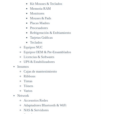
Procesadores
Kit Mouses & Teclados
Refrigeración & Enfriamiento
Memoria RAM
Tarjetas Gráficas
Monitores
Teclados
Mouses & Pads
Equipos NUC
Placas Madres
Equipos OEM & Pre-Ensamblados
Procesadores
Licencias & Softwares
Refrigeración & Enfriamiento
Tarjetas Gráficas
UPS & Estabilizadores
Teclados
Insumos
Equipos NUC
Cajas de mantenimiento
Equipos OEM & Pre-Ensamblados
Ribbons
Licencias & Softwares
Tintas
UPS & Estabilizadores
Tóners
Insumos
Varios
Cajas de mantenimiento
Network
Ribbons
Accesorios Redes
Tintas
Adaptadores Bluetooth & WiFi
Tóners
NAS & Servidores
Varios
Switches
Network
WiFi
Accesorios Redes
Notebooks & Portátiles
Adaptadores Bluetooth & WiFi
Cargador para notebook
NAS & Servidores