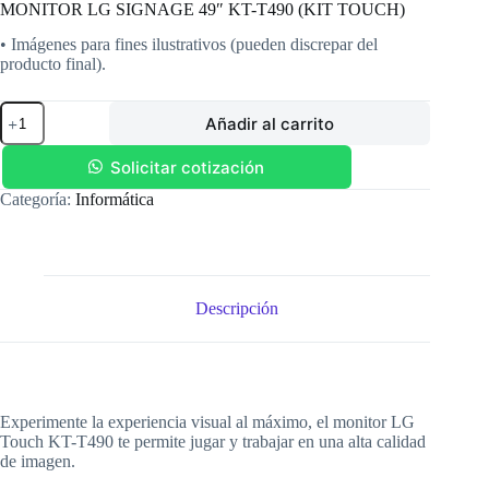
MONITOR LG SIGNAGE 49″ KT-T490 (KIT TOUCH)
• Imágenes para fines ilustrativos (pueden discrepar del
producto final).
MONITOR
Añadir al carrito
LG
SIGNAGE
49"
Solicitar cotización
KT-
Categoría:
Informática
T490
(KIT
TOUCH)
cantidad
Descripción
Experimente la experiencia visual al máximo, el monitor LG
Touch KT-T490 te permite jugar y trabajar en una alta calidad
de imagen.