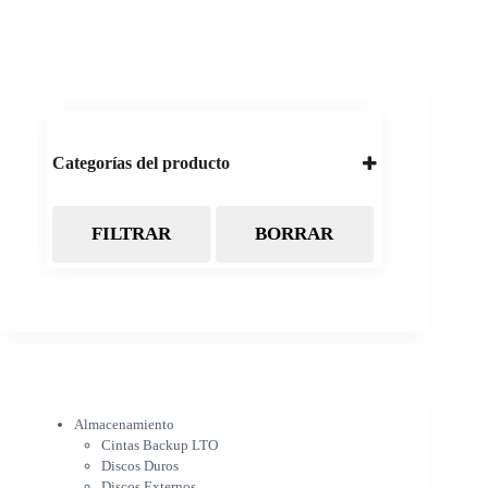
Categorías del producto
FILTRAR
BORRAR
Almacenamiento
Cintas Backup LTO
Discos Duros
Discos Externos
Pendrive
SSD
SSD Externo
Tarjetas de memoria
Electrónica
Almacenamiento
Cámaras
Cintas Backup LTO
Cargadores
Discos Duros
IOT
Discos Externos