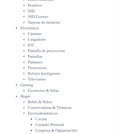
Pantalla de proyección
Pendrive
Pantallas
SSD
Parlantes
SSD Externo
Proyectores
Tarjetas de memoria
Relojes Inteligentes
Electrónica
Televisores
Cámaras
Gaming
Cargadores
Escritorios & Sillas
IOT
Hogar
Pantalla de proyección
Bebés & Niños
Pantallas
Conservadoras & Térmicos
Parlantes
Proyectores
Electrodomésticos
Relojes Inteligentes
Cocina
Televisores
Cuidado Personal
Gaming
Limpieza & Organización
Escritorios & Sillas
Equipos de oficina
Hogar
Herramientas & Utilidad
Bebés & Niños
Impresoras
Conservadoras & Térmicos
A chorro
Electrodomésticos
Etiqueta & Ticket
Cocina
Formato Ancho & Plotters
Cuidado Personal
Láser
Limpieza & Organización
Matriciales