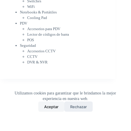
Cooling Pad
Switches
PDV
WiFi
Accesorios para PDV
Notebooks & Portátiles
Lector de códigos de barra
Cooling Pad
PDV
POS
Accesorios para PDV
Seguridad
Lector de códigos de barra
Accesorios CCTV
POS
CCTV
Seguridad
DVR & NVR
Accesorios CCTV
Sin categorizar
CCTV
DVR & NVR
Utilizamos cookies para garantizar que le brindamos la mejor
experiencia en nuestra web.
0
Aceptar
Rechazar
Inicio
Tienda
Buscar
Carrito
WhatsApp
Copyright © 2026 - DistriPRONTO