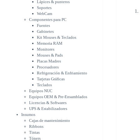
Memoria RAM
Lápices & punteros
Monitores
Soportes
Mouses & Pads
WebCam
Placas Madres
Componentes para PC
Fuentes
Procesadores
Gabinetes
Refrigeración &
Kit Mouses & Teclados
Enfriamiento
Memoria RAM
Tarjetas Gráficas
Monitores
Teclados
Mouses & Pads
Equipos NUC
Placas Madres
Equipos OEM & Pre-
Procesadores
Ensamblados
Refrigeración & Enfriamiento
Licencias & Softwares
Tarjetas Gráficas
UPS & Estabilizadores
Teclados
Insumos
Equipos NUC
Cajas de mantenimiento
Equipos OEM & Pre-Ensamblados
Ribbons
Licencias & Softwares
Tintas
UPS & Estabilizadores
Tóners
Insumos
Varios
Cajas de mantenimiento
Network
Ribbons
Accesorios Redes
Tintas
Adaptadores Bluetooth &
Tóners