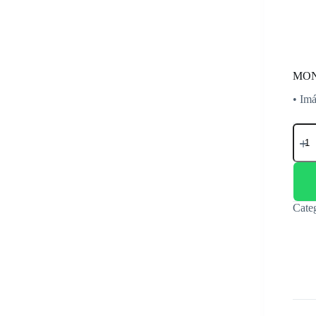
MON
• Imá
MON
SAM
32"
LS3
4K
SLI
SMA
Cate
BL
canti