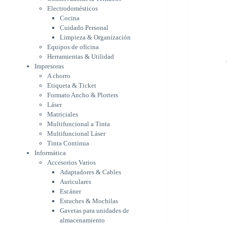
Etiqueta & Ticket
Electrodomésticos
Formato Ancho & Plotters
Cocina
Láser
Cuidado Personal
Matriciales
Limpieza & Organización
Equipos de oficina
Multifuncional a Tinta
Herramientas & Utilidad
Multifuncional Láser
Impresoras
Tinta Continua
A chorro
Informática
Etiqueta & Ticket
Accesorios Varios
Formato Ancho & Plotters
Adaptadores & Cables
Láser
Auriculares
Matriciales
Escáner
Multifuncional a Tinta
Estuches & Mochilas
Multifuncional Láser
Gavetas para unidades de
Tinta Continua
almacenamiento
Informática
Lápices & punteros
Accesorios Varios
Soportes
Adaptadores & Cables
WebCam
Auriculares
Componentes para PC
Escáner
Fuentes
Estuches & Mochilas
Gabinetes
Gavetas para unidades de
Kit Mouses & Teclados
almacenamiento