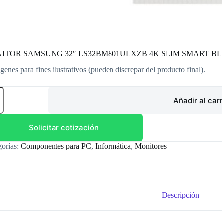
ITOR SAMSUNG 32″ LS32BM801ULXZB 4K SLIM SMART BL
genes para fines ilustrativos (pueden discrepar del producto final).
ITOR
SUNG
Añadir al carr
2BM801ULXZB
Solicitar cotización
M
RT
gorías:
Componentes para PC
,
Informática
,
Monitores
dad
Descripción