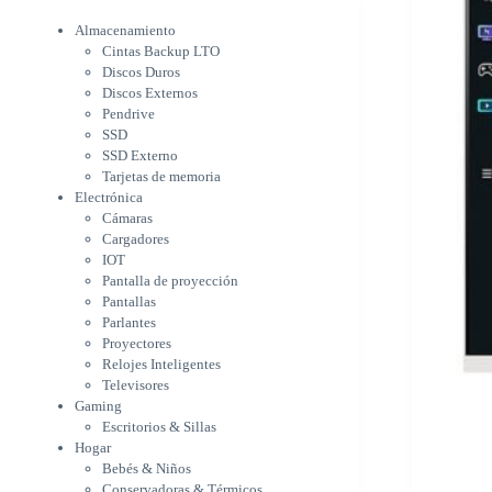
Electrónica
Cámaras
Almacenamiento
Cargadores
Cintas Backup LTO
IOT
Discos Duros
Pantalla de proyección
Discos Externos
Pantallas
Pendrive
Parlantes
SSD
Proyectores
SSD Externo
Tarjetas de memoria
Relojes Inteligentes
Electrónica
Televisores
Cámaras
Gaming
Cargadores
Escritorios & Sillas
IOT
Hogar
Pantalla de proyección
Bebés & Niños
Pantallas
Conservadoras & Térmicos
Parlantes
Electrodomésticos
Proyectores
Cocina
Relojes Inteligentes
Cuidado Personal
Televisores
Limpieza & Organización
Gaming
Equipos de oficina
Escritorios & Sillas
Herramientas & Utilidad
Hogar
Impresoras
Bebés & Niños
A chorro
Conservadoras & Térmicos