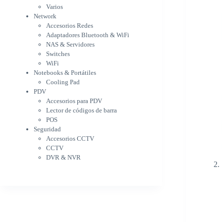
WiFi
Varios
NAS & Servidores
Network
Switches
Accesorios Redes
WiFi
Adaptadores Bluetooth & WiFi
Notebooks & Portátiles
NAS & Servidores
Cargador para notebook
Switches
Cooling Pad
WiFi
PDV
Notebooks & Portátiles
Accesorios para PDV
Cooling Pad
PDV
Lector de códigos de barra
Accesorios para PDV
POS
Lector de códigos de barra
Seguridad
POS
Accesorios CCTV
Seguridad
CCTV
Accesorios CCTV
DVR & NVR
CCTV
Sin categorizar
DVR & NVR