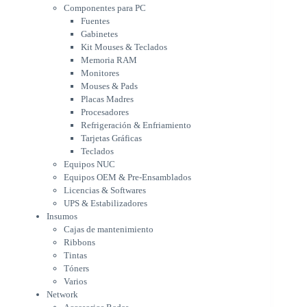
Monitores
Componentes para PC
Mouses & Pads
Fuentes
Placas Madres
Gabinetes
Procesadores
Kit Mouses & Teclados
Refrigeración & Enfriamiento
Memoria RAM
Tarjetas Gráficas
Monitores
Teclados
Mouses & Pads
Equipos NUC
Placas Madres
Equipos OEM & Pre-Ensamblados
Procesadores
Licencias & Softwares
Refrigeración & Enfriamiento
Tarjetas Gráficas
UPS & Estabilizadores
Teclados
Insumos
Equipos NUC
Cajas de mantenimiento
Equipos OEM & Pre-Ensamblados
Ribbons
Licencias & Softwares
Tintas
UPS & Estabilizadores
Tóners
Insumos
Varios
Cajas de mantenimiento
Network
Ribbons
Accesorios Redes
Tintas
Adaptadores Bluetooth & WiFi
Tóners
NAS & Servidores
Varios
Switches
Network
WiFi