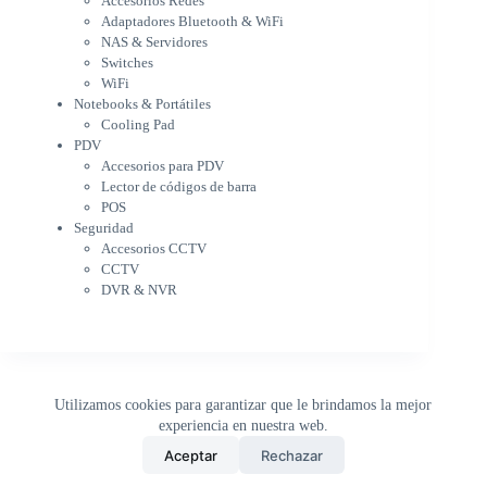
Accesorios Redes
Notebooks & Portátiles
Adaptadores Bluetooth & WiFi
Cargador para notebook
NAS & Servidores
Cooling Pad
Switches
PDV
WiFi
Accesorios para PDV
Notebooks & Portátiles
Lector de códigos de barra
Cooling Pad
PDV
POS
Accesorios para PDV
Seguridad
Lector de códigos de barra
Accesorios CCTV
POS
CCTV
Seguridad
DVR & NVR
Accesorios CCTV
Sin categorizar
CCTV
DVR & NVR
Utilizamos cookies para garantizar que le brindamos la mejor
experiencia en nuestra web.
0
Aceptar
Rechazar
Inicio
Tienda
Buscar
Carrito
WhatsApp
Copyright © 2026 - DistriPRONTO