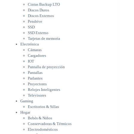
Cámaras
Cintas Backup LTO
Cargadores
Discos Duros
IOT
Discos Externos
Pantalla de proyección
Pendrive
Pantallas
SSD
Parlantes
SSD Externo
Proyectores
Tarjetas de memoria
Relojes Inteligentes
Electrónica
Televisores
Cámaras
Gaming
Cargadores
Escritorios & Sillas
IOT
Hogar
Pantalla de proyección
Bebés & Niños
Pantallas
Conservadoras & Térmicos
Parlantes
Proyectores
Electrodomésticos
Relojes Inteligentes
Cocina
Televisores
Cuidado Personal
Gaming
Limpieza & Organización
Escritorios & Sillas
Equipos de oficina
Hogar
Herramientas & Utilidad
Bebés & Niños
Impresoras
Conservadoras & Térmicos
A chorro
Electrodomésticos
Etiqueta & Ticket