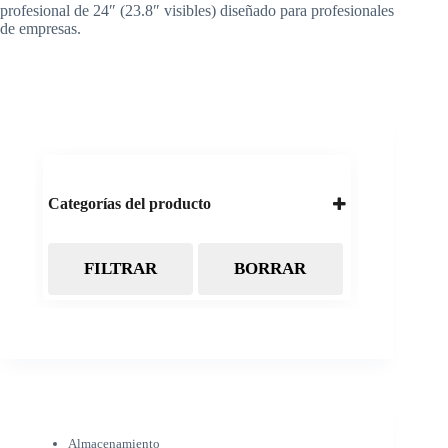
profesional de 24″ (23.8″ visibles) diseñado para profesionales
de empresas.
Categorías del producto
FILTRAR
BORRAR
Almacenamiento
Cintas Backup LTO
Discos Duros
Discos Externos
Pendrive
SSD
SSD Externo
Tarjetas de memoria
Electrónica
Almacenamiento