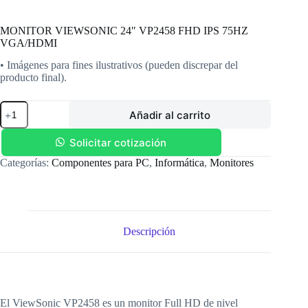
MONITOR VIEWSONIC 24″ VP2458 FHD IPS 75HZ
VGA/HDMI
• Imágenes para fines ilustrativos (pueden discrepar del
producto final).
MONITOR
Añadir al carrito
VIEWSONIC
24"
VP2458
Solicitar cotización
FHD
Categorías:
Componentes para PC
,
Informática
,
Monitores
IPS
75HZ
VGA/HDMI
cantidad
Descripción
El ViewSonic VP2458 es un monitor Full HD de nivel