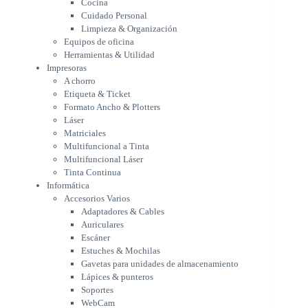
Cocina
Formato Ancho & Plotters
Cuidado Personal
Láser
Limpieza & Organización
Matriciales
Equipos de oficina
Multifuncional a Tinta
Herramientas & Utilidad
Multifuncional Láser
Impresoras
Tinta Continua
A chorro
Informática
Etiqueta & Ticket
Accesorios Varios
Formato Ancho & Plotters
Adaptadores & Cables
Láser
Auriculares
Matriciales
Multifuncional a Tinta
Escáner
Multifuncional Láser
Estuches & Mochilas
Tinta Continua
Gavetas para unidades de
Informática
almacenamiento
Accesorios Varios
Lápices & punteros
Adaptadores & Cables
Soportes
Auriculares
WebCam
Escáner
Componentes para PC
Estuches & Mochilas
Fuentes
Gavetas para unidades de almacenamiento
Gabinetes
Lápices & punteros
Kit Mouses & Teclados
Soportes
Memoria RAM
WebCam