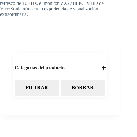
refresco de 165 Hz, el monitor VX2718-PC-MHD de
ViewSonic ofrece una experiencia de visualización
extraordinaria.
Categorías del producto
FILTRAR
BORRAR
Almacenamiento
Cintas Backup LTO
Discos Duros
Discos Externos
Pendrive
SSD
SSD Externo
Tarjetas de memoria
Electrónica