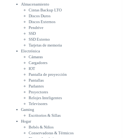
Almacenamiento
Cámaras
Cintas Backup LTO
Cargadores
Discos Duros
IOT
Discos Externos
Pantalla de proyección
Pendrive
Pantallas
SSD
Parlantes
SSD Externo
Proyectores
Tarjetas de memoria
Relojes Inteligentes
Electrónica
Televisores
Cámaras
Gaming
Cargadores
Escritorios & Sillas
IOT
Hogar
Pantalla de proyección
Bebés & Niños
Pantallas
Conservadoras & Térmicos
Parlantes
Proyectores
Electrodomésticos
Relojes Inteligentes
Cocina
Televisores
Cuidado Personal
Gaming
Limpieza & Organización
Escritorios & Sillas
Equipos de oficina
Hogar
Herramientas & Utilidad
Bebés & Niños
Impresoras
Conservadoras & Térmicos
A chorro