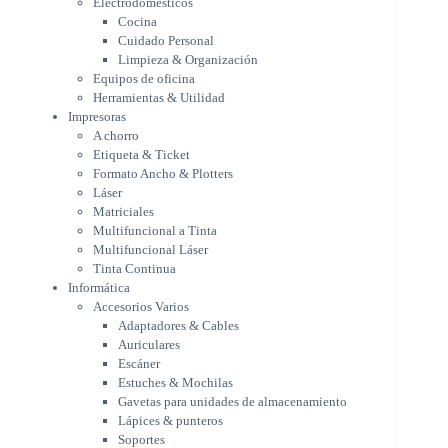
Electrodomésticos
Etiqueta & Ticket
Cocina
Formato Ancho & Plotters
Cuidado Personal
Láser
Limpieza & Organización
Matriciales
Equipos de oficina
Multifuncional a Tinta
Herramientas & Utilidad
Multifuncional Láser
Impresoras
Tinta Continua
A chorro
Informática
Etiqueta & Ticket
Accesorios Varios
Formato Ancho & Plotters
Adaptadores & Cables
Láser
Auriculares
Matriciales
Multifuncional a Tinta
Escáner
Multifuncional Láser
Estuches & Mochilas
Tinta Continua
Gavetas para unidades de
Informática
almacenamiento
Accesorios Varios
Lápices & punteros
Adaptadores & Cables
Soportes
Auriculares
WebCam
Escáner
Componentes para PC
Estuches & Mochilas
Fuentes
Gavetas para unidades de almacenamiento
Gabinetes
Lápices & punteros
Kit Mouses & Teclados
Soportes