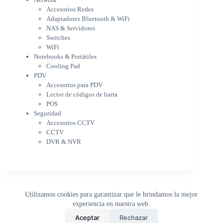
WiFi
Accesorios Redes
Notebooks & Portátiles
Adaptadores Bluetooth & WiFi
Cargador para notebook
NAS & Servidores
Cooling Pad
Switches
PDV
WiFi
Accesorios para PDV
Notebooks & Portátiles
Lector de códigos de barra
Cooling Pad
PDV
POS
Accesorios para PDV
Seguridad
Lector de códigos de barra
Accesorios CCTV
POS
CCTV
Seguridad
DVR & NVR
Accesorios CCTV
Sin categorizar
CCTV
DVR & NVR
Utilizamos cookies para garantizar que le brindamos la mejor
experiencia en nuestra web.
0
Aceptar
Rechazar