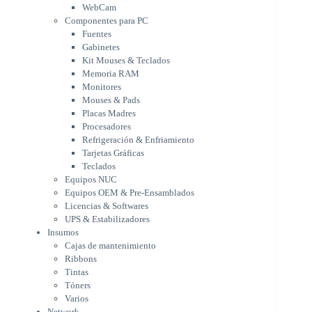
Memoria RAM
WebCam
Monitores
Componentes para PC
Mouses & Pads
Fuentes
Placas Madres
Gabinetes
Procesadores
Kit Mouses & Teclados
Refrigeración & Enfriamiento
Memoria RAM
Tarjetas Gráficas
Monitores
Teclados
Mouses & Pads
Equipos NUC
Placas Madres
Equipos OEM & Pre-Ensamblados
Procesadores
Licencias & Softwares
Refrigeración & Enfriamiento
Tarjetas Gráficas
UPS & Estabilizadores
Teclados
Insumos
Equipos NUC
Cajas de mantenimiento
Equipos OEM & Pre-Ensamblados
Ribbons
Licencias & Softwares
Tintas
UPS & Estabilizadores
Tóners
Insumos
Varios
Cajas de mantenimiento
Network
Ribbons
Accesorios Redes
Tintas
Adaptadores Bluetooth & WiFi
Tóners
NAS & Servidores
Varios
Switches
Network