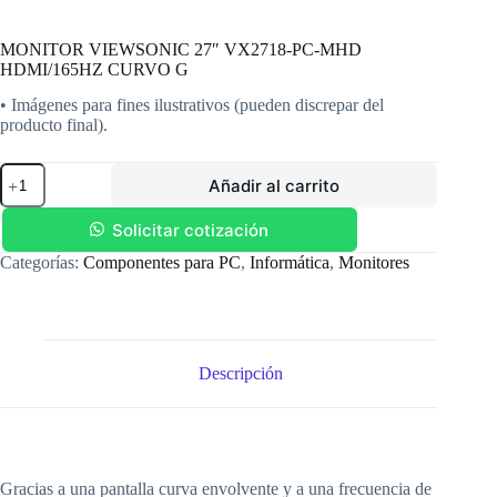
MONITOR VIEWSONIC 27″ VX2718-PC-MHD
HDMI/165HZ CURVO G
• Imágenes para fines ilustrativos (pueden discrepar del
producto final).
MONITOR
Añadir al carrito
VIEWSONIC
27"
VX2718-
Solicitar cotización
PC-
Categorías:
Componentes para PC
,
Informática
,
Monitores
MHD
HDMI/165HZ
CURVO
G
cantidad
Descripción
Gracias a una pantalla curva envolvente y a una frecuencia de