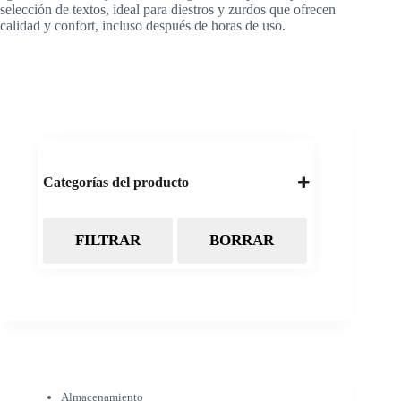
selección de textos, ideal para diestros y zurdos que ofrecen
calidad y confort, incluso después de horas de uso.
Categorías del producto
FILTRAR
BORRAR
Almacenamiento
Cintas Backup LTO
Discos Duros
Discos Externos
Pendrive
SSD
SSD Externo
Tarjetas de memoria
Electrónica
Almacenamiento