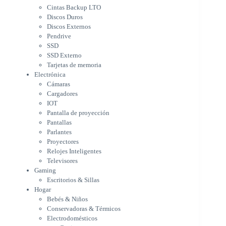
Cámaras
Cintas Backup LTO
Cargadores
Discos Duros
IOT
Discos Externos
Pantalla de proyección
Pendrive
Pantallas
SSD
Parlantes
SSD Externo
Proyectores
Tarjetas de memoria
Relojes Inteligentes
Electrónica
Televisores
Cámaras
Gaming
Cargadores
Escritorios & Sillas
IOT
Hogar
Pantalla de proyección
Bebés & Niños
Pantallas
Conservadoras & Térmicos
Parlantes
Proyectores
Electrodomésticos
Relojes Inteligentes
Cocina
Televisores
Cuidado Personal
Gaming
Limpieza & Organización
Escritorios & Sillas
Equipos de oficina
Hogar
Herramientas & Utilidad
Bebés & Niños
Impresoras
Conservadoras & Térmicos
A chorro
Electrodomésticos
Etiqueta & Ticket