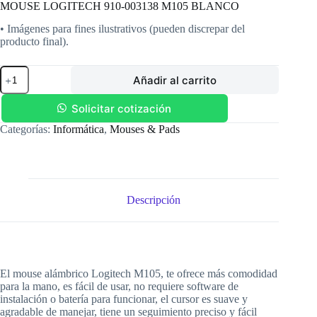
MOUSE LOGITECH 910-003138 M105 BLANCO
• Imágenes para fines ilustrativos (pueden discrepar del
producto final).
MOUSE
Añadir al carrito
LOGITECH
910-
003138
Solicitar cotización
M105
Categorías:
Informática
,
Mouses & Pads
BLANCO
cantidad
Descripción
El mouse alámbrico Logitech M105, te ofrece más comodidad
para la mano, es fácil de usar, no requiere software de
instalación o batería para funcionar, el cursor es suave y
agradable de manejar, tiene un seguimiento preciso y fácil