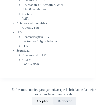
Accesorios Redes
Notebooks & Portátiles
Adaptadores Bluetooth & WiFi
Cargador para notebook
NAS & Servidores
Cooling Pad
Switches
PDV
WiFi
Accesorios para PDV
Notebooks & Portátiles
Lector de códigos de barra
Cooling Pad
PDV
POS
Accesorios para PDV
Seguridad
Lector de códigos de barra
Accesorios CCTV
POS
CCTV
Seguridad
DVR & NVR
Accesorios CCTV
Sin categorizar
CCTV
DVR & NVR
Utilizamos cookies para garantizar que le brindamos la mejor
experiencia en nuestra web.
0
Aceptar
Rechazar
Inicio
Tienda
Buscar
Carrito
WhatsApp
Copyright © 2026 - DistriPRONTO