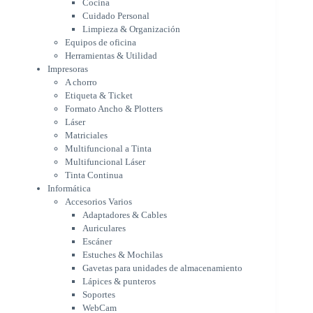
Cocina
Formato Ancho & Plotters
Cuidado Personal
Láser
Limpieza & Organización
Matriciales
Equipos de oficina
Multifuncional a Tinta
Herramientas & Utilidad
Multifuncional Láser
Impresoras
Tinta Continua
A chorro
Informática
Etiqueta & Ticket
Accesorios Varios
Formato Ancho & Plotters
Adaptadores & Cables
Láser
Auriculares
Matriciales
Multifuncional a Tinta
Escáner
Multifuncional Láser
Estuches & Mochilas
Tinta Continua
Gavetas para unidades de
Informática
almacenamiento
Accesorios Varios
Lápices & punteros
Adaptadores & Cables
Soportes
Auriculares
WebCam
Escáner
Componentes para PC
Estuches & Mochilas
Fuentes
Gavetas para unidades de almacenamiento
Gabinetes
Lápices & punteros
Kit Mouses & Teclados
Soportes
Memoria RAM
WebCam