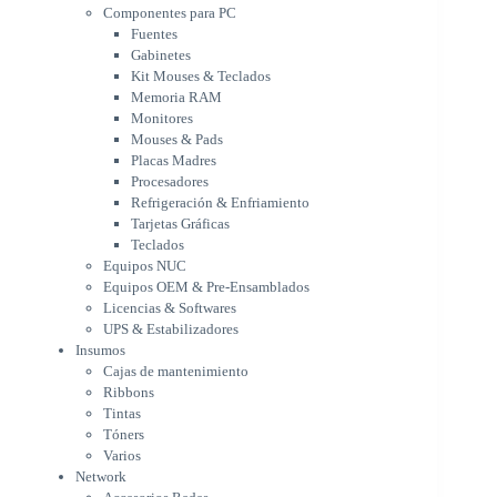
Monitores
Componentes para PC
Mouses & Pads
Fuentes
Placas Madres
Gabinetes
Procesadores
Kit Mouses & Teclados
Refrigeración & Enfriamiento
Memoria RAM
Tarjetas Gráficas
Monitores
Teclados
Mouses & Pads
Equipos NUC
Placas Madres
Equipos OEM & Pre-Ensamblados
Procesadores
Licencias & Softwares
Refrigeración & Enfriamiento
Tarjetas Gráficas
UPS & Estabilizadores
Teclados
Insumos
Equipos NUC
Cajas de mantenimiento
Equipos OEM & Pre-Ensamblados
Ribbons
Licencias & Softwares
Tintas
UPS & Estabilizadores
Tóners
Insumos
Varios
Cajas de mantenimiento
Network
Ribbons
Accesorios Redes
Tintas
Adaptadores Bluetooth & WiFi
Tóners
NAS & Servidores
Varios
Switches
Network
WiFi