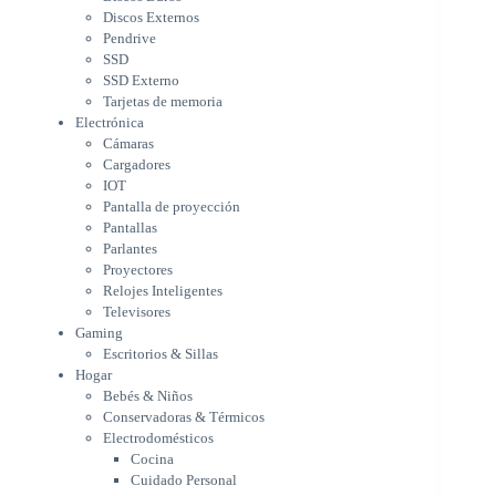
IOT
Discos Externos
Pantalla de proyección
Pendrive
Pantallas
SSD
Parlantes
SSD Externo
Proyectores
Tarjetas de memoria
Relojes Inteligentes
Electrónica
Televisores
Cámaras
Gaming
Cargadores
Escritorios & Sillas
IOT
Hogar
Pantalla de proyección
Bebés & Niños
Pantallas
Conservadoras & Térmicos
Parlantes
Proyectores
Electrodomésticos
Relojes Inteligentes
Cocina
Televisores
Cuidado Personal
Gaming
Limpieza & Organización
Escritorios & Sillas
Equipos de oficina
Hogar
Herramientas & Utilidad
Bebés & Niños
Impresoras
Conservadoras & Térmicos
A chorro
Electrodomésticos
Etiqueta & Ticket
Cocina
Formato Ancho & Plotters
Cuidado Personal
Láser