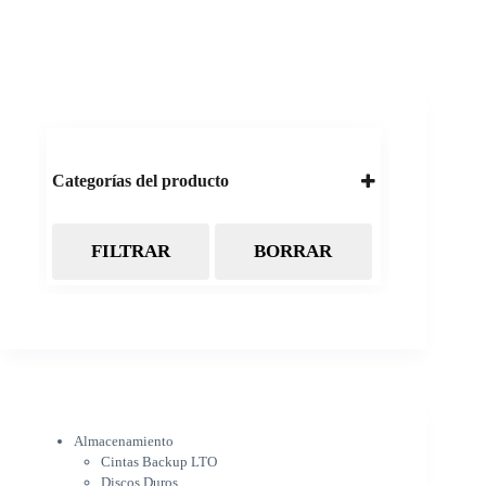
Categorías del producto
FILTRAR
BORRAR
Almacenamiento
Cintas Backup LTO
Discos Duros
Discos Externos
Pendrive
SSD
SSD Externo
Tarjetas de memoria
Electrónica
Almacenamiento
Cámaras
Cintas Backup LTO
Cargadores
Discos Duros