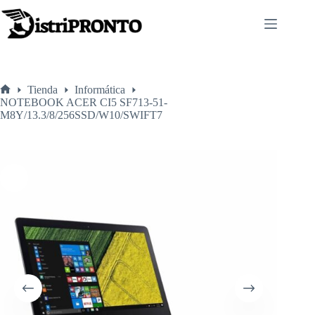
Saltar
al
contenido
Tienda
Informática
Inicio
NOTEBOOK ACER CI5 SF713-51-
M8Y/13.3/8/256SSD/W10/SWIFT7