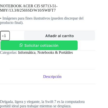
NOTEBOOK ACER CI5 SF713-51-
M8Y/13.3/8/256SSD/W10/SWIFT7
• Imágenes para fines ilustrativos (pueden discrepar del
producto final).
NOTEBOOK
Añadir al carrito
ACER
CI5
SF713-
Solicitar cotización
51-
Categorías:
Informática
,
Notebooks & Portátiles
M8Y/13.3/8/256SSD/W10/SWIFT7
cantidad
Descripción
Delgada, ligera y elegante, la Swift 7 es la computadora
portátil ideal para trabajar mientras se desplaza.