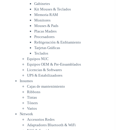
Placas Madres
Gabinetes
Procesadores
Kit Mouses & Teclados
Refrigeración & Enfriamiento
Memoria RAM
Tarjetas Gráficas
Monitores
Teclados
Mouses & Pads
Equipos NUC
Placas Madres
Equipos OEM & Pre-Ensamblados
Procesadores
Licencias & Softwares
Refrigeración & Enfriamiento
Tarjetas Gráficas
UPS & Estabilizadores
Teclados
Insumos
Equipos NUC
Cajas de mantenimiento
Equipos OEM & Pre-Ensamblados
Ribbons
Licencias & Softwares
Tintas
UPS & Estabilizadores
Tóners
Insumos
Varios
Cajas de mantenimiento
Network
Ribbons
Accesorios Redes
Tintas
Adaptadores Bluetooth & WiFi
Tóners
NAS & Servidores
Varios
Switches
Network
WiFi
Accesorios Redes
Notebooks & Portátiles
Adaptadores Bluetooth & WiFi
Cargador para notebook