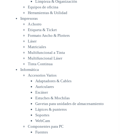
Limpieza & Organización
Matriciales
Equipos de oficina
Multifuncional a Tinta
Herramientas & Utilidad
Multifuncional Láser
Impresoras
Tinta Continua
A chorro
Informática
Etiqueta & Ticket
Accesorios Varios
Formato Ancho & Plotters
Adaptadores & Cables
Láser
Auriculares
Matriciales
Multifuncional a Tinta
Escáner
Multifuncional Láser
Estuches & Mochilas
Tinta Continua
Gavetas para unidades de
Informática
almacenamiento
Accesorios Varios
Lápices & punteros
Adaptadores & Cables
Soportes
Auriculares
WebCam
Escáner
Componentes para PC
Estuches & Mochilas
Fuentes
Gavetas para unidades de almacenamiento
Gabinetes
Lápices & punteros
Kit Mouses & Teclados
Soportes
Memoria RAM
WebCam
Monitores
Componentes para PC
Mouses & Pads
Fuentes