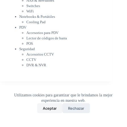
NAS & Servidores
Cooling Pad
Switches
PDV
WiFi
Accesorios para PDV
Notebooks & Portátiles
Lector de códigos de barra
Cooling Pad
PDV
POS
Accesorios para PDV
Seguridad
Lector de códigos de barra
Accesorios CCTV
POS
CCTV
Seguridad
DVR & NVR
Accesorios CCTV
Sin categorizar
CCTV
DVR & NVR
Utilizamos cookies para garantizar que le brindamos la mejor
experiencia en nuestra web.
0
Aceptar
Rechazar
Inicio
Tienda
Buscar
Carrito
WhatsApp
Copyright © 2026 - DistriPRONTO