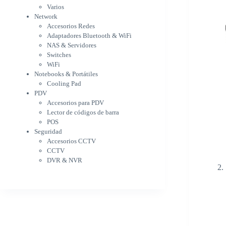
WiFi
Varios
NAS & Servidores
Network
Switches
Accesorios Redes
WiFi
Adaptadores Bluetooth & WiFi
Notebooks & Portátiles
NAS & Servidores
Cargador para notebook
Switches
Cooling Pad
WiFi
PDV
Notebooks & Portátiles
Accesorios para PDV
Cooling Pad
PDV
Lector de códigos de barra
Accesorios para PDV
POS
Lector de códigos de barra
Seguridad
POS
Accesorios CCTV
Seguridad
CCTV
Accesorios CCTV
DVR & NVR
CCTV
Sin categorizar
DVR & NVR