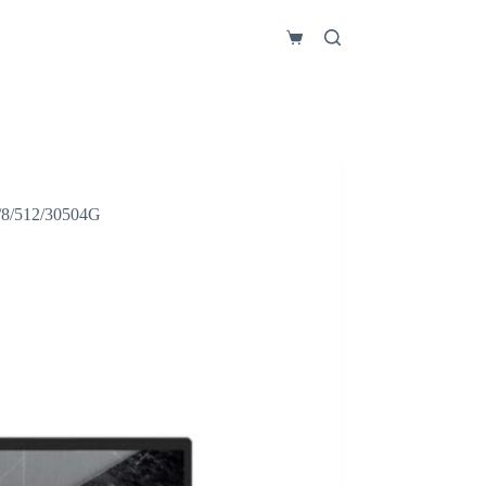
Carro
de
compra
/512/30504G