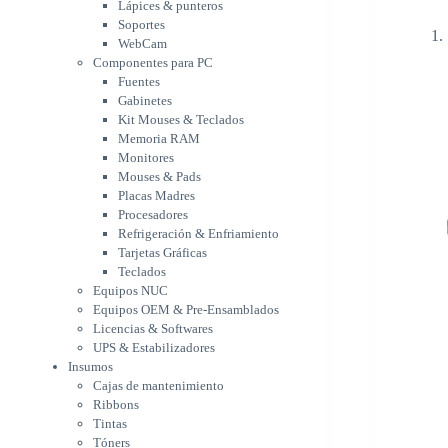
Memoria RAM
Lápices & punteros
Monitores
Soportes
Mouses & Pads
WebCam
Placas Madres
Componentes para PC
Fuentes
Procesadores
Gabinetes
Refrigeración &
Kit Mouses & Teclados
Enfriamiento
Memoria RAM
Tarjetas Gráficas
Monitores
Teclados
Mouses & Pads
Equipos NUC
Placas Madres
Equipos OEM & Pre-
Procesadores
Ensamblados
Refrigeración & Enfriamiento
Licencias & Softwares
Tarjetas Gráficas
UPS & Estabilizadores
Teclados
Insumos
Equipos NUC
Cajas de mantenimiento
Equipos OEM & Pre-Ensamblados
Ribbons
Licencias & Softwares
Tintas
UPS & Estabilizadores
Tóners
Insumos
Varios
Cajas de mantenimiento
Network
Ribbons
Accesorios Redes
Tintas
Adaptadores Bluetooth &
Tóners