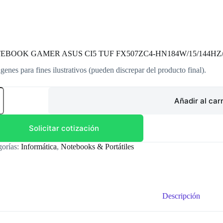
EBOOK GAMER ASUS CI5 TUF FX507ZC4-HN184W/15/144HZ/8
genes para fines ilustrativos (pueden discrepar del producto final).
EBOOK
ER
Añadir al carr
S
Solicitar cotización
7ZC4-
4W/15/144HZ/8/512/30504G
gorías:
Informática
,
Notebooks & Portátiles
dad
Descripción