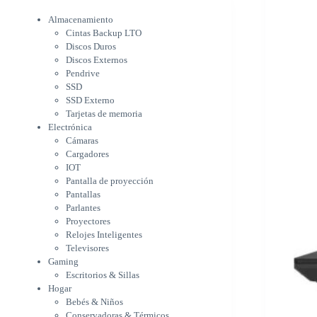
Electrónica
Cámaras
Almacenamiento
Cargadores
Cintas Backup LTO
IOT
Discos Duros
Pantalla de proyección
Discos Externos
Pantallas
Pendrive
Parlantes
SSD
Proyectores
SSD Externo
Tarjetas de memoria
Relojes Inteligentes
Electrónica
Televisores
Cámaras
Gaming
Cargadores
Escritorios & Sillas
IOT
Hogar
Pantalla de proyección
Bebés & Niños
Pantallas
Conservadoras & Térmicos
Parlantes
Electrodomésticos
Proyectores
Cocina
Relojes Inteligentes
Cuidado Personal
Televisores
Limpieza & Organización
Gaming
Equipos de oficina
Escritorios & Sillas
Herramientas & Utilidad
Hogar
Impresoras
Bebés & Niños
A chorro
Conservadoras & Térmicos