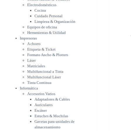
Etiqueta & Ticket
Electrodomésticos
Formato Ancho & Plotters
Cocina
Láser
Cuidado Personal
Matriciales
Limpieza & Organización
Equipos de oficina
Multifuncional a Tinta
Herramientas & Utilidad
Multifuncional Láser
Impresoras
Tinta Continua
A chorro
Informática
Etiqueta & Ticket
Accesorios Varios
Formato Ancho & Plotters
Adaptadores & Cables
Láser
Auriculares
Matriciales
Escáner
Multifuncional a Tinta
Estuches & Mochilas
Multifuncional Láser
Gavetas para unidades de
Tinta Continua
almacenamiento
Informática
Lápices & punteros
Accesorios Varios
Soportes
Adaptadores & Cables
WebCam
Auriculares
Componentes para PC
Escáner
Fuentes
Estuches & Mochilas
Gabinetes
Gavetas para unidades de
Kit Mouses & Teclados
almacenamiento