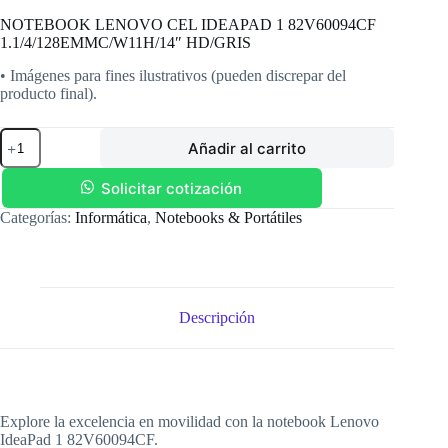
NOTEBOOK LENOVO CEL IDEAPAD 1 82V60094CF
1.1/4/128EMMC/W11H/14″ HD/GRIS
• Imágenes para fines ilustrativos (pueden discrepar del
producto final).
NOTEBOOK
Añadir al carrito
LENOVO
CEL
IDEAPAD
Solicitar cotización
1
Categorías:
Informática
,
Notebooks & Portátiles
82V60094CF
1.1/4/128EMMC/W11H/14"
HD/GRIS
cantidad
Descripción
Explore la excelencia en movilidad con la notebook Lenovo
IdeaPad 1 82V60094CF.