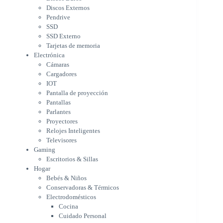
IOT
Discos Externos
Pantalla de proyección
Pendrive
Pantallas
SSD
Parlantes
SSD Externo
Proyectores
Tarjetas de memoria
Relojes Inteligentes
Electrónica
Televisores
Cámaras
Gaming
Cargadores
Escritorios & Sillas
IOT
Hogar
Pantalla de proyección
Bebés & Niños
Pantallas
Conservadoras & Térmicos
Parlantes
Proyectores
Electrodomésticos
Relojes Inteligentes
Cocina
Televisores
Cuidado Personal
Gaming
Limpieza & Organización
Escritorios & Sillas
Equipos de oficina
Hogar
Herramientas & Utilidad
Bebés & Niños
Impresoras
Conservadoras & Térmicos
A chorro
Electrodomésticos
Etiqueta & Ticket
Cocina
Formato Ancho & Plotters
Cuidado Personal
Láser