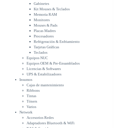
Placas Madres
Gabinetes
Procesadores
Kit Mouses & Teclados
Refrigeración & Enfriamiento
Memoria RAM
Tarjetas Gráficas
Monitores
Teclados
Mouses & Pads
Equipos NUC
Placas Madres
Equipos OEM & Pre-Ensamblados
Procesadores
Licencias & Softwares
Refrigeración & Enfriamiento
Tarjetas Gráficas
UPS & Estabilizadores
Teclados
Insumos
Equipos NUC
Cajas de mantenimiento
Equipos OEM & Pre-Ensamblados
Ribbons
Licencias & Softwares
Tintas
UPS & Estabilizadores
Tóners
Insumos
Varios
Cajas de mantenimiento
Network
Ribbons
Accesorios Redes
Tintas
Adaptadores Bluetooth & WiFi
Tóners
NAS & Servidores
Varios
Switches
Network
WiFi
Accesorios Redes
Notebooks & Portátiles
Adaptadores Bluetooth & WiFi
Cargador para notebook