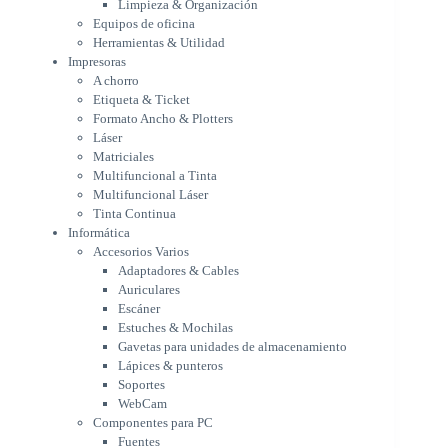
Limpieza & Organización
Matriciales
Equipos de oficina
Multifuncional a Tinta
Herramientas & Utilidad
Multifuncional Láser
Impresoras
Tinta Continua
A chorro
Informática
Etiqueta & Ticket
Accesorios Varios
Formato Ancho & Plotters
Adaptadores & Cables
Láser
Auriculares
Matriciales
Multifuncional a Tinta
Escáner
Multifuncional Láser
Estuches & Mochilas
Tinta Continua
Gavetas para unidades de
Informática
almacenamiento
Accesorios Varios
Lápices & punteros
Adaptadores & Cables
Soportes
Auriculares
WebCam
Escáner
Componentes para PC
Estuches & Mochilas
Fuentes
Gavetas para unidades de almacenamiento
Gabinetes
Lápices & punteros
Kit Mouses & Teclados
Soportes
Memoria RAM
WebCam
Monitores
Componentes para PC
Mouses & Pads
Fuentes