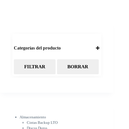
Categorías del producto
FILTRAR
BORRAR
Almacenamiento
Cintas Backup LTO
Discos Duros
Discos Externos
Pendrive
SSD
SSD Externo
Tarjetas de memoria
Electrónica
Almacenamiento
Cámaras
Cintas Backup LTO
Cargadores
Discos Duros