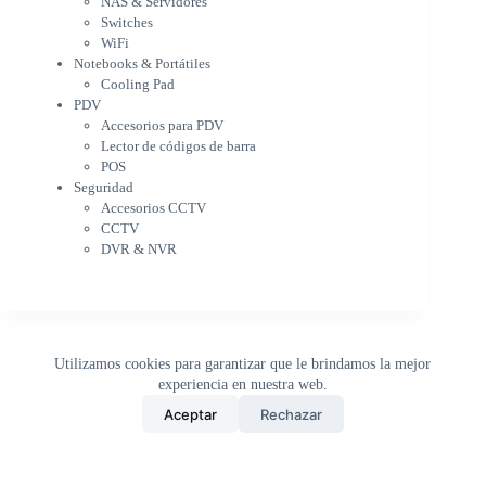
NAS & Servidores
Cooling Pad
Switches
PDV
WiFi
Accesorios para PDV
Notebooks & Portátiles
Lector de códigos de barra
Cooling Pad
PDV
POS
Accesorios para PDV
Seguridad
Lector de códigos de barra
Accesorios CCTV
POS
CCTV
Seguridad
DVR & NVR
Accesorios CCTV
Sin categorizar
CCTV
DVR & NVR
Utilizamos cookies para garantizar que le brindamos la mejor
experiencia en nuestra web.
0
Aceptar
Rechazar
Inicio
Tienda
Buscar
Carrito
WhatsApp
Copyright © 2026 - DistriPRONTO