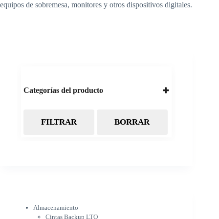
equipos de sobremesa, monitores y otros dispositivos digitales.
Categorías del producto
FILTRAR
BORRAR
Almacenamiento
Cintas Backup LTO
Discos Duros
Discos Externos
Pendrive
SSD
SSD Externo
Tarjetas de memoria
Electrónica
Almacenamiento
Cámaras
Cintas Backup LTO