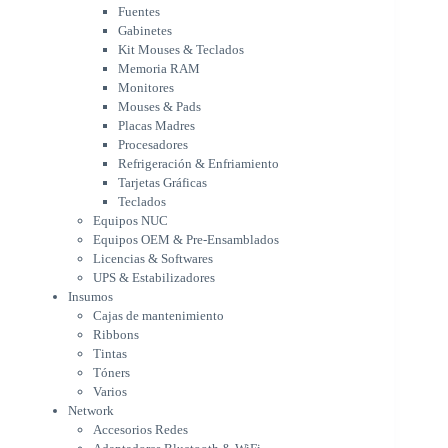
Mouses & Pads
Fuentes
Placas Madres
Gabinetes
Procesadores
Kit Mouses & Teclados
Refrigeración & Enfriamiento
Memoria RAM
Tarjetas Gráficas
Monitores
Teclados
Mouses & Pads
Equipos NUC
Placas Madres
Equipos OEM & Pre-Ensamblados
Procesadores
Licencias & Softwares
Refrigeración & Enfriamiento
Tarjetas Gráficas
UPS & Estabilizadores
Teclados
Insumos
Equipos NUC
Cajas de mantenimiento
Equipos OEM & Pre-Ensamblados
Ribbons
Licencias & Softwares
Tintas
UPS & Estabilizadores
Tóners
Insumos
Varios
Cajas de mantenimiento
Network
Ribbons
Accesorios Redes
Tintas
Adaptadores Bluetooth & WiFi
Tóners
NAS & Servidores
Varios
Switches
Network
WiFi
Accesorios Redes
Notebooks & Portátiles