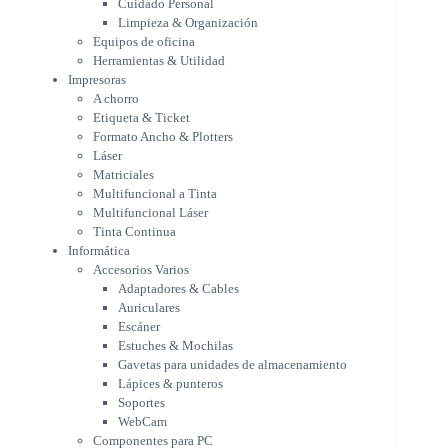
Cuidado Personal
Láser
Limpieza & Organización
Matriciales
Equipos de oficina
Multifuncional a Tinta
Herramientas & Utilidad
Multifuncional Láser
Impresoras
Tinta Continua
A chorro
Informática
Etiqueta & Ticket
Accesorios Varios
Formato Ancho & Plotters
Adaptadores & Cables
Láser
Auriculares
Matriciales
Multifuncional a Tinta
Escáner
Multifuncional Láser
Estuches & Mochilas
Tinta Continua
Gavetas para unidades de
Informática
almacenamiento
Accesorios Varios
Lápices & punteros
Adaptadores & Cables
Soportes
Auriculares
WebCam
Escáner
Componentes para PC
Estuches & Mochilas
Fuentes
Gavetas para unidades de almacenamiento
Gabinetes
Lápices & punteros
Kit Mouses & Teclados
Soportes
Memoria RAM
WebCam
Monitores
Componentes para PC