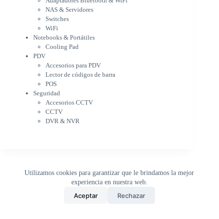
Adaptadores Bluetooth & WiFi
Cargador para notebook
NAS & Servidores
Cooling Pad
Switches
PDV
WiFi
Accesorios para PDV
Notebooks & Portátiles
Lector de códigos de barra
Cooling Pad
PDV
POS
Accesorios para PDV
Seguridad
Lector de códigos de barra
Accesorios CCTV
POS
CCTV
Seguridad
DVR & NVR
Accesorios CCTV
Sin categorizar
CCTV
DVR & NVR
Utilizamos cookies para garantizar que le brindamos la mejor
experiencia en nuestra web.
0
Aceptar
Rechazar
Inicio
Tienda
Buscar
Carrito
WhatsApp
Copyright © 2026 - DistriPRONTO