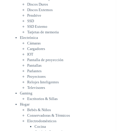
Cargadores
Discos Duros
IOT
Discos Externos
Pantalla de proyección
Pendrive
Pantallas
SSD
Parlantes
SSD Externo
Proyectores
Tarjetas de memoria
Relojes Inteligentes
Electrónica
Televisores
Cámaras
Gaming
Cargadores
Escritorios & Sillas
IOT
Hogar
Pantalla de proyección
Bebés & Niños
Pantallas
Conservadoras & Térmicos
Parlantes
Proyectores
Electrodomésticos
Relojes Inteligentes
Cocina
Televisores
Cuidado Personal
Gaming
Limpieza & Organización
Escritorios & Sillas
Equipos de oficina
Hogar
Herramientas & Utilidad
Bebés & Niños
Impresoras
Conservadoras & Térmicos
A chorro
Electrodomésticos
Etiqueta & Ticket
Cocina
Formato Ancho & Plotters