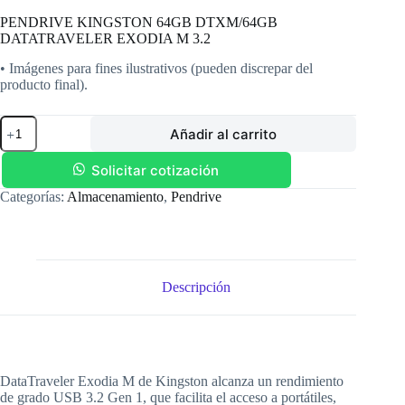
PENDRIVE KINGSTON 64GB DTXM/64GB
DATATRAVELER EXODIA M 3.2
• Imágenes para fines ilustrativos (pueden discrepar del
producto final).
PENDRIVE
Añadir al carrito
KINGSTON
64GB
DTXM/64GB
Solicitar cotización
DATATRAVELER
Categorías:
Almacenamiento
,
Pendrive
EXODIA
M
3.2
cantidad
Descripción
DataTraveler Exodia M de Kingston alcanza un rendimiento
de grado USB 3.2 Gen 1, que facilita el acceso a portátiles,