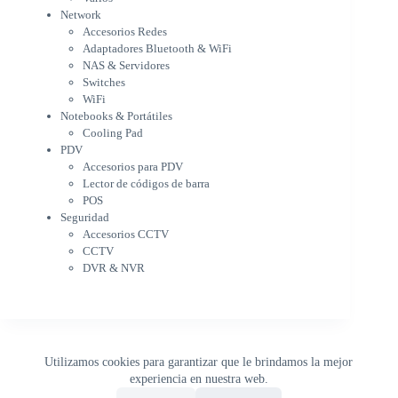
Switches
Network
WiFi
Accesorios Redes
Notebooks & Portátiles
Adaptadores Bluetooth & WiFi
Cargador para notebook
NAS & Servidores
Cooling Pad
Switches
PDV
WiFi
Accesorios para PDV
Notebooks & Portátiles
Lector de códigos de barra
Cooling Pad
PDV
POS
Accesorios para PDV
Seguridad
Lector de códigos de barra
Accesorios CCTV
POS
CCTV
Seguridad
DVR & NVR
Accesorios CCTV
Sin categorizar
CCTV
DVR & NVR
Utilizamos cookies para garantizar que le brindamos la mejor
experiencia en nuestra web.
0