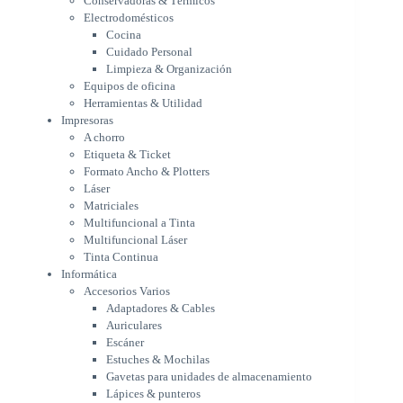
Conservadoras & Térmicos
A chorro
Electrodomésticos
Etiqueta & Ticket
Cocina
Formato Ancho & Plotters
Cuidado Personal
Láser
Limpieza & Organización
Matriciales
Equipos de oficina
Multifuncional a Tinta
Herramientas & Utilidad
Multifuncional Láser
Impresoras
Tinta Continua
A chorro
Informática
Etiqueta & Ticket
Accesorios Varios
Formato Ancho & Plotters
Adaptadores & Cables
Láser
Auriculares
Matriciales
Multifuncional a Tinta
Escáner
Multifuncional Láser
Estuches & Mochilas
Tinta Continua
Gavetas para unidades de
Informática
almacenamiento
Accesorios Varios
Lápices & punteros
Adaptadores & Cables
Soportes
Auriculares
WebCam
Escáner
Componentes para PC
Estuches & Mochilas
Fuentes
Gavetas para unidades de almacenamiento
Gabinetes
Lápices & punteros
Kit Mouses & Teclados