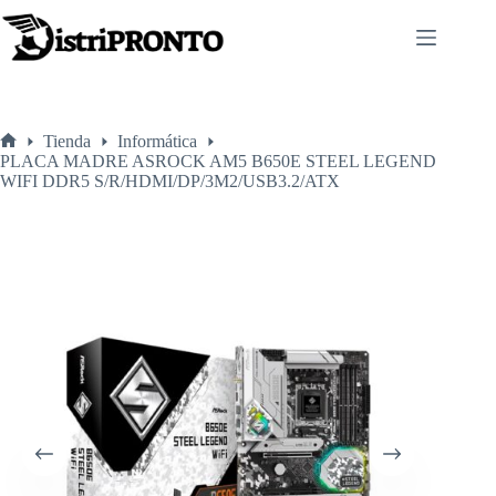
Saltar
al
contenido
Tienda
Informática
Inicio
PLACA MADRE ASROCK AM5 B650E STEEL LEGEND
WIFI DDR5 S/R/HDMI/DP/3M2/USB3.2/ATX