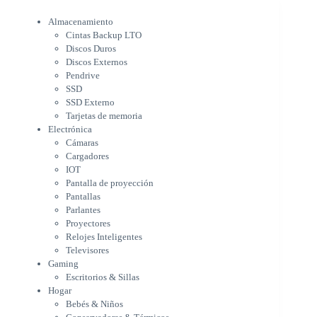
Electrónica
Almacenamiento
Cámaras
Cintas Backup LTO
Cargadores
Discos Duros
IOT
Discos Externos
Pantalla de proyección
Pendrive
Pantallas
SSD
Parlantes
SSD Externo
Proyectores
Tarjetas de memoria
Relojes Inteligentes
Electrónica
Televisores
Cámaras
Gaming
Cargadores
Escritorios & Sillas
IOT
Hogar
Pantalla de proyección
Bebés & Niños
Pantallas
Conservadoras & Térmicos
Parlantes
Proyectores
Electrodomésticos
Relojes Inteligentes
Cocina
Televisores
Cuidado Personal
Gaming
Limpieza & Organización
Escritorios & Sillas
Equipos de oficina
Hogar
Herramientas & Utilidad
Bebés & Niños
Impresoras