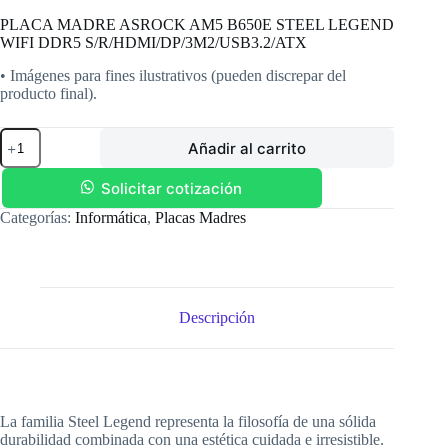
PLACA MADRE ASROCK AM5 B650E STEEL LEGEND
WIFI DDR5 S/R/HDMI/DP/3M2/USB3.2/ATX
• Imágenes para fines ilustrativos (pueden discrepar del
producto final).
PLACA
Añadir al carrito
MADRE
ASROCK
AM5
Solicitar cotización
B650E
Categorías:
Informática
,
Placas Madres
STEEL
LEGEND
WIFI
DDR5
S/R/HDMI/DP/3M2/USB3.2/ATX
cantidad
Descripción
La familia Steel Legend representa la filosofía de una sólida
durabilidad combinada con una estética cuidada e irresistible.