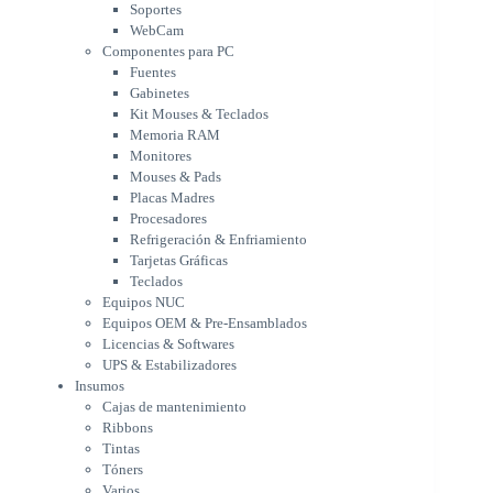
Soportes
Memoria RAM
WebCam
Monitores
Componentes para PC
Mouses & Pads
Fuentes
Placas Madres
Gabinetes
Procesadores
Kit Mouses & Teclados
Refrigeración & Enfriamiento
Memoria RAM
Tarjetas Gráficas
Monitores
Teclados
Mouses & Pads
Equipos NUC
Placas Madres
Equipos OEM & Pre-Ensamblados
Procesadores
Licencias & Softwares
Refrigeración & Enfriamiento
Tarjetas Gráficas
UPS & Estabilizadores
Teclados
Insumos
Equipos NUC
Cajas de mantenimiento
Equipos OEM & Pre-Ensamblados
Ribbons
Licencias & Softwares
Tintas
UPS & Estabilizadores
Tóners
Insumos
Varios
Cajas de mantenimiento
Network
Ribbons
Accesorios Redes
Tintas
Adaptadores Bluetooth & WiFi
Tóners
NAS & Servidores
Varios