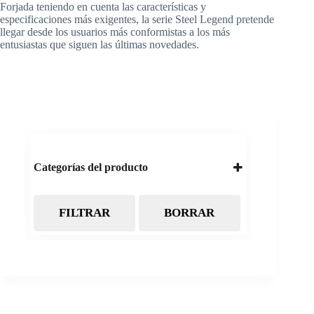
Forjada teniendo en cuenta las características y
especificaciones más exigentes, la serie Steel Legend pretende
llegar desde los usuarios más conformistas a los más
entusiastas que siguen las últimas novedades.
Categorías del producto
FILTRAR
BORRAR
Almacenamiento
Cintas Backup LTO
Discos Duros
Discos Externos
Pendrive
SSD
SSD Externo
Tarjetas de memoria