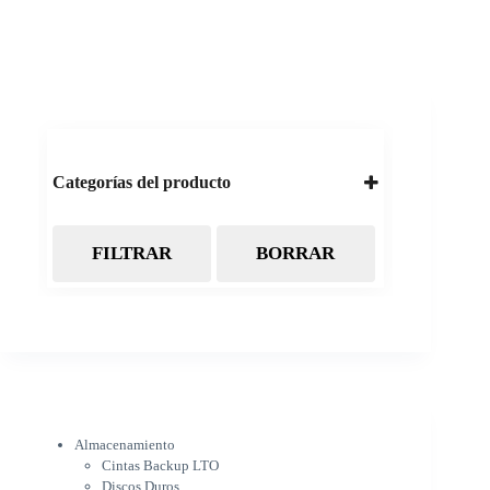
Categorías del producto
FILTRAR
BORRAR
Almacenamiento
Cintas Backup LTO
Discos Duros
Discos Externos
Pendrive
SSD
SSD Externo
Tarjetas de memoria
Electrónica
Almacenamiento
Cámaras
Cintas Backup LTO
Cargadores
Discos Duros