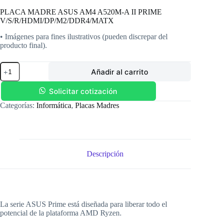
PLACA MADRE ASUS AM4 A520M-A II PRIME
V/S/R/HDMI/DP/M2/DDR4/MATX
• Imágenes para fines ilustrativos (pueden discrepar del
producto final).
PLACA
Añadir al carrito
MADRE
ASUS
AM4
Solicitar cotización
A520M-
Categorías:
Informática
,
Placas Madres
A
II
PRIME
V/S/R/HDMI/DP/M2/DDR4/MATX
cantidad
Descripción
La serie ASUS Prime está diseñada para liberar todo el
potencial de la plataforma AMD Ryzen.