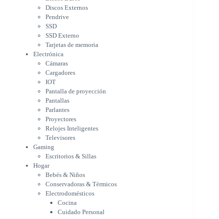
IOT
Discos Externos
Pantalla de proyección
Pendrive
Pantallas
SSD
Parlantes
SSD Externo
Proyectores
Tarjetas de memoria
Relojes Inteligentes
Electrónica
Televisores
Cámaras
Gaming
Cargadores
Escritorios & Sillas
IOT
Hogar
Pantalla de proyección
Bebés & Niños
Pantallas
Conservadoras & Térmicos
Parlantes
Proyectores
Electrodomésticos
Relojes Inteligentes
Cocina
Televisores
Cuidado Personal
Gaming
Limpieza & Organización
Escritorios & Sillas
Equipos de oficina
Hogar
Herramientas & Utilidad
Bebés & Niños
Impresoras
Conservadoras & Térmicos
A chorro
Electrodomésticos
Etiqueta & Ticket
Cocina
Formato Ancho & Plotters
Cuidado Personal
Láser