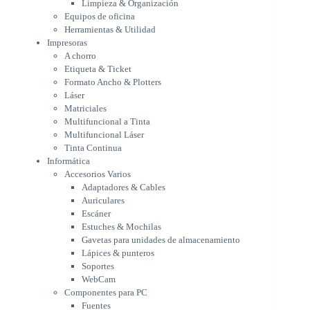
Limpieza & Organización
Matriciales
Equipos de oficina
Multifuncional a Tinta
Herramientas & Utilidad
Multifuncional Láser
Impresoras
Tinta Continua
A chorro
Informática
Etiqueta & Ticket
Accesorios Varios
Formato Ancho & Plotters
Adaptadores & Cables
Láser
Auriculares
Matriciales
Multifuncional a Tinta
Escáner
Multifuncional Láser
Estuches & Mochilas
Tinta Continua
Gavetas para unidades de
Informática
almacenamiento
Accesorios Varios
Lápices & punteros
Adaptadores & Cables
Soportes
Auriculares
WebCam
Escáner
Componentes para PC
Estuches & Mochilas
Fuentes
Gavetas para unidades de almacenamiento
Gabinetes
Lápices & punteros
Kit Mouses & Teclados
Soportes
Memoria RAM
WebCam
Monitores
Componentes para PC
Mouses & Pads
Fuentes