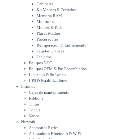
Placas Madres
Gabinetes
Procesadores
Kit Mouses & Teclados
Refrigeración & Enfriamiento
Memoria RAM
Tarjetas Gráficas
Monitores
Teclados
Mouses & Pads
Equipos NUC
Placas Madres
Equipos OEM & Pre-Ensamblados
Procesadores
Licencias & Softwares
Refrigeración & Enfriamiento
Tarjetas Gráficas
UPS & Estabilizadores
Teclados
Insumos
Equipos NUC
Cajas de mantenimiento
Equipos OEM & Pre-Ensamblados
Ribbons
Licencias & Softwares
Tintas
UPS & Estabilizadores
Tóners
Insumos
Varios
Cajas de mantenimiento
Network
Ribbons
Accesorios Redes
Tintas
Adaptadores Bluetooth & WiFi
Tóners
NAS & Servidores
Varios
Switches
Network
WiFi
Accesorios Redes
Notebooks & Portátiles
Adaptadores Bluetooth & WiFi
Cargador para notebook