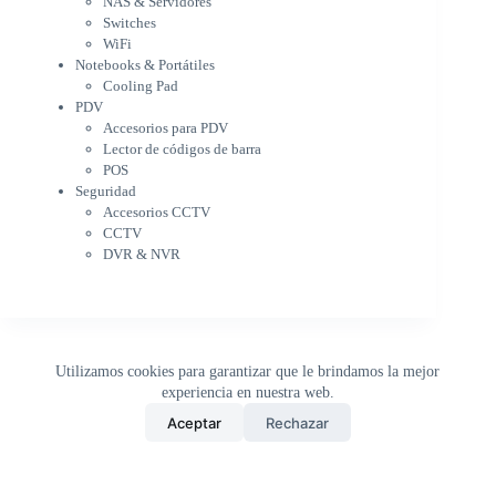
NAS & Servidores
Cooling Pad
Switches
PDV
WiFi
Accesorios para PDV
Notebooks & Portátiles
Lector de códigos de barra
Cooling Pad
PDV
POS
Accesorios para PDV
Seguridad
Lector de códigos de barra
Accesorios CCTV
POS
CCTV
Seguridad
DVR & NVR
Accesorios CCTV
Sin categorizar
CCTV
DVR & NVR
Utilizamos cookies para garantizar que le brindamos la mejor
experiencia en nuestra web.
0
Aceptar
Rechazar
Inicio
Tienda
Buscar
Carrito
WhatsApp
Copyright © 2026 - DistriPRONTO