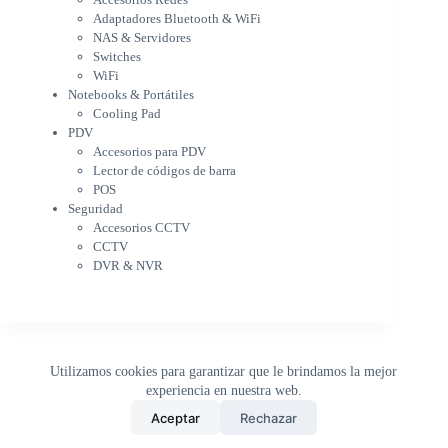
Notebooks & Portátiles
Adaptadores Bluetooth & WiFi
Cargador para notebook
NAS & Servidores
Cooling Pad
Switches
PDV
WiFi
Accesorios para PDV
Notebooks & Portátiles
Lector de códigos de barra
Cooling Pad
PDV
POS
Accesorios para PDV
Seguridad
Lector de códigos de barra
Accesorios CCTV
POS
CCTV
Seguridad
DVR & NVR
Accesorios CCTV
Sin categorizar
CCTV
DVR & NVR
Utilizamos cookies para garantizar que le brindamos la mejor
experiencia en nuestra web.
0
Aceptar
Rechazar
Inicio
Tienda
Buscar
Carrito
WhatsApp
Copyright © 2026 - DistriPRONTO