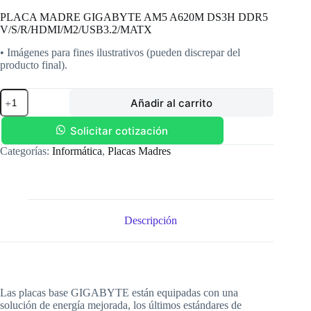
PLACA MADRE GIGABYTE AM5 A620M DS3H DDR5
V/S/R/HDMI/M2/USB3.2/MATX
• Imágenes para fines ilustrativos (pueden discrepar del
producto final).
PLACA
Añadir al carrito
MADRE
GIGABYTE
AM5
Solicitar cotización
A620M
Categorías:
Informática
,
Placas Madres
DS3H
DDR5
V/S/R/HDMI/M2/USB3.2/MATX
cantidad
Descripción
Las placas base GIGABYTE están equipadas con una
solución de energía mejorada, los últimos estándares de