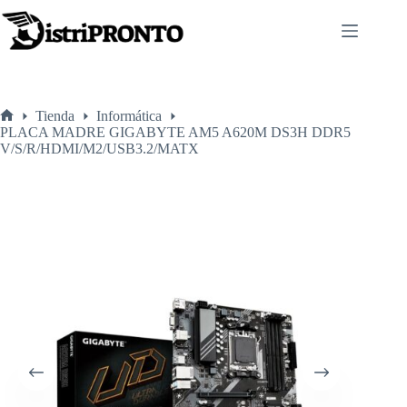
Saltar
al
contenido
Tienda
Informática
Inicio
PLACA MADRE GIGABYTE AM5 A620M DS3H DDR5
V/S/R/HDMI/M2/USB3.2/MATX