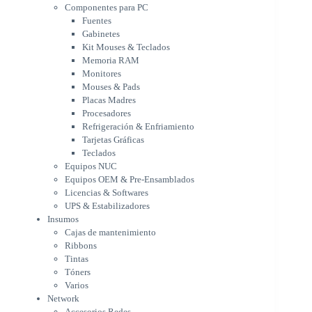
Monitores
Componentes para PC
Mouses & Pads
Fuentes
Placas Madres
Gabinetes
Procesadores
Kit Mouses & Teclados
Refrigeración & Enfriamiento
Memoria RAM
Tarjetas Gráficas
Monitores
Teclados
Mouses & Pads
Equipos NUC
Placas Madres
Equipos OEM & Pre-Ensamblados
Procesadores
Licencias & Softwares
Refrigeración & Enfriamiento
Tarjetas Gráficas
UPS & Estabilizadores
Teclados
Insumos
Equipos NUC
Cajas de mantenimiento
Equipos OEM & Pre-Ensamblados
Ribbons
Licencias & Softwares
Tintas
UPS & Estabilizadores
Tóners
Insumos
Varios
Cajas de mantenimiento
Network
Ribbons
Accesorios Redes
Tintas
Adaptadores Bluetooth & WiFi
Tóners
NAS & Servidores
Varios
Switches
Network
WiFi
Accesorios Redes