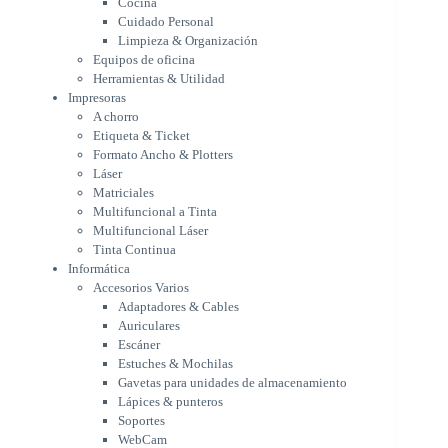
Cocina
Formato Ancho & Plotters
Cuidado Personal
Láser
Limpieza & Organización
Matriciales
Equipos de oficina
Multifuncional a Tinta
Herramientas & Utilidad
Multifuncional Láser
Impresoras
Tinta Continua
A chorro
Informática
Etiqueta & Ticket
Accesorios Varios
Formato Ancho & Plotters
Adaptadores & Cables
Láser
Auriculares
Matriciales
Multifuncional a Tinta
Escáner
Multifuncional Láser
Estuches & Mochilas
Tinta Continua
Gavetas para unidades de
Informática
almacenamiento
Accesorios Varios
Lápices & punteros
Adaptadores & Cables
Soportes
Auriculares
WebCam
Escáner
Componentes para PC
Estuches & Mochilas
Fuentes
Gavetas para unidades de almacenamiento
Gabinetes
Lápices & punteros
Kit Mouses & Teclados
Soportes
Memoria RAM
WebCam