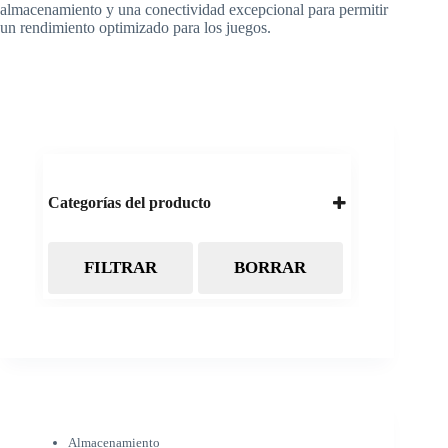
almacenamiento y una conectividad excepcional para permitir
un rendimiento optimizado para los juegos.
Categorías del producto
FILTRAR
BORRAR
Almacenamiento
Cintas Backup LTO
Discos Duros
Discos Externos
Pendrive
SSD
SSD Externo
Tarjetas de memoria
Electrónica
Almacenamiento