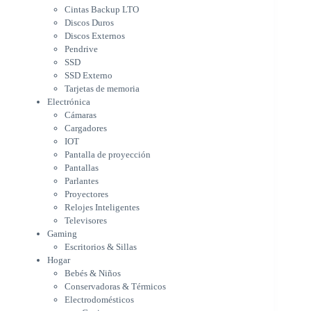
Cámaras
Cintas Backup LTO
Cargadores
Discos Duros
IOT
Discos Externos
Pantalla de proyección
Pendrive
Pantallas
SSD
Parlantes
SSD Externo
Proyectores
Tarjetas de memoria
Relojes Inteligentes
Electrónica
Televisores
Cámaras
Gaming
Cargadores
Escritorios & Sillas
IOT
Hogar
Pantalla de proyección
Bebés & Niños
Pantallas
Conservadoras & Térmicos
Parlantes
Proyectores
Electrodomésticos
Relojes Inteligentes
Cocina
Televisores
Cuidado Personal
Gaming
Limpieza & Organización
Escritorios & Sillas
Equipos de oficina
Hogar
Herramientas & Utilidad
Bebés & Niños
Impresoras
Conservadoras & Térmicos
A chorro
Electrodomésticos
Etiqueta & Ticket