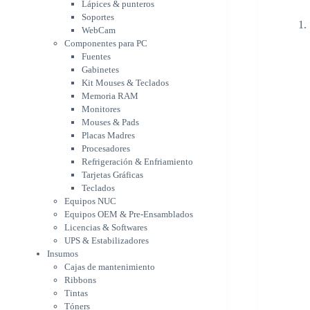
Memoria RAM
Lápices & punteros
Monitores
Soportes
Mouses & Pads
WebCam
Placas Madres
Componentes para PC
Fuentes
Procesadores
Gabinetes
Refrigeración &
Kit Mouses & Teclados
Enfriamiento
Memoria RAM
Tarjetas Gráficas
Monitores
Teclados
Mouses & Pads
Equipos NUC
Placas Madres
Equipos OEM & Pre-
Procesadores
Ensamblados
Refrigeración & Enfriamiento
Licencias & Softwares
Tarjetas Gráficas
UPS & Estabilizadores
Teclados
Insumos
Equipos NUC
Cajas de mantenimiento
Equipos OEM & Pre-Ensamblados
Ribbons
Licencias & Softwares
Tintas
UPS & Estabilizadores
Tóners
Insumos
Varios
Cajas de mantenimiento
Network
Ribbons
Accesorios Redes
Tintas
Adaptadores Bluetooth &
Tóners