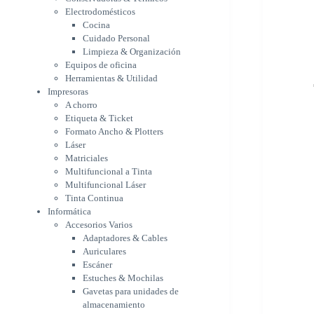
Etiqueta & Ticket
Electrodomésticos
Formato Ancho & Plotters
Cocina
Láser
Cuidado Personal
Matriciales
Limpieza & Organización
Equipos de oficina
Multifuncional a Tinta
Herramientas & Utilidad
Multifuncional Láser
Impresoras
Tinta Continua
A chorro
Informática
Etiqueta & Ticket
Accesorios Varios
Formato Ancho & Plotters
Adaptadores & Cables
Láser
Auriculares
Matriciales
Escáner
Multifuncional a Tinta
Estuches & Mochilas
Multifuncional Láser
Gavetas para unidades de
Tinta Continua
almacenamiento
Informática
Lápices & punteros
Accesorios Varios
Soportes
Adaptadores & Cables
WebCam
Auriculares
Componentes para PC
Escáner
Fuentes
Estuches & Mochilas
Gabinetes
Gavetas para unidades de
Kit Mouses & Teclados
almacenamiento