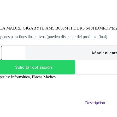
CA MADRE GIGABYTE AM5 B650M H DDR5 S/R/HDMI/DP/M2
genes para fines ilustrativos (pueden discrepar del producto final).
CA
RE
Añadir al carr
ABYTE
0M
Solicitar cotización
5
gorías:
Informática
,
Placas Madres
HDMI/DP/M2/USB3.2/MATX
dad
Descripción