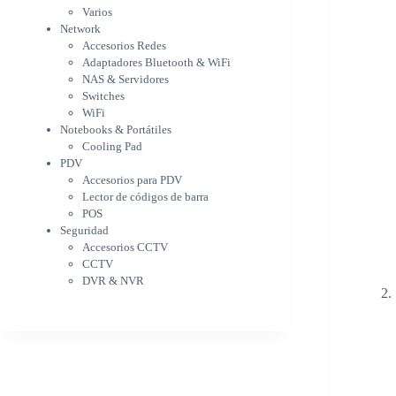
WiFi
Varios
NAS & Servidores
Network
Switches
Accesorios Redes
WiFi
Adaptadores Bluetooth & WiFi
Notebooks & Portátiles
NAS & Servidores
Cargador para notebook
Switches
Cooling Pad
WiFi
PDV
Notebooks & Portátiles
Accesorios para PDV
Cooling Pad
PDV
Lector de códigos de barra
Accesorios para PDV
POS
Lector de códigos de barra
Seguridad
POS
Accesorios CCTV
Seguridad
CCTV
Accesorios CCTV
DVR & NVR
CCTV
Sin categorizar
DVR & NVR