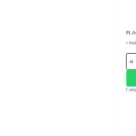
PLA
• Imá
PLA
MAD
GIG
AM5
B65
H
DDR
Cate
S/R/
canti