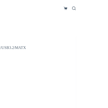
Carro
de
compra
/USB3.2/MATX