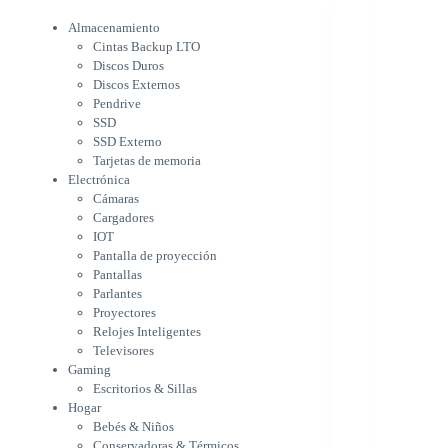
Electrónica
Cámaras
Almacenamiento
Cargadores
Cintas Backup LTO
IOT
Discos Duros
Pantalla de proyección
Discos Externos
Pantallas
Pendrive
Parlantes
SSD
Proyectores
SSD Externo
Tarjetas de memoria
Relojes Inteligentes
Electrónica
Televisores
Cámaras
Gaming
Cargadores
Escritorios & Sillas
IOT
Hogar
Pantalla de proyección
Bebés & Niños
Pantallas
Conservadoras & Térmicos
Parlantes
Electrodomésticos
Proyectores
Cocina
Relojes Inteligentes
Cuidado Personal
Televisores
Limpieza & Organización
Gaming
Equipos de oficina
Escritorios & Sillas
Herramientas & Utilidad
Hogar
Impresoras
Bebés & Niños
A chorro
Conservadoras & Térmicos