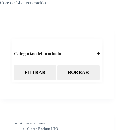
Core de 14va generación.
Categorías del producto
FILTRAR
BORRAR
Almacenamiento
Cintas Backup LTO
Discos Duros
Discos Externos
Pendrive
SSD
SSD Externo
Tarjetas de memoria
Electrónica
Almacenamiento
Cámaras
Cintas Backup LTO