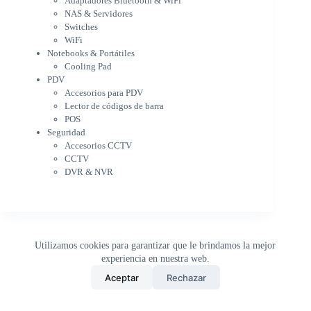
Adaptadores Bluetooth & WiFi
Cargador para notebook
NAS & Servidores
Cooling Pad
Switches
PDV
WiFi
Accesorios para PDV
Notebooks & Portátiles
Lector de códigos de barra
Cooling Pad
PDV
POS
Accesorios para PDV
Seguridad
Lector de códigos de barra
Accesorios CCTV
POS
CCTV
Seguridad
DVR & NVR
Accesorios CCTV
Sin categorizar
CCTV
DVR & NVR
Utilizamos cookies para garantizar que le brindamos la mejor
experiencia en nuestra web.
0
Aceptar
Rechazar
Inicio
Tienda
Buscar
Carrito
WhatsApp
Copyright © 2026 - DistriPRONTO