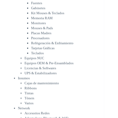
Mouses & Pads
Fuentes
Placas Madres
Gabinetes
Procesadores
Kit Mouses & Teclados
Refrigeración & Enfriamiento
Memoria RAM
Tarjetas Gráficas
Monitores
Teclados
Mouses & Pads
Equipos NUC
Placas Madres
Equipos OEM & Pre-Ensamblados
Procesadores
Licencias & Softwares
Refrigeración & Enfriamiento
Tarjetas Gráficas
UPS & Estabilizadores
Teclados
Insumos
Equipos NUC
Cajas de mantenimiento
Equipos OEM & Pre-Ensamblados
Ribbons
Licencias & Softwares
Tintas
UPS & Estabilizadores
Tóners
Insumos
Varios
Cajas de mantenimiento
Network
Ribbons
Accesorios Redes
Tintas
Adaptadores Bluetooth & WiFi
Tóners
NAS & Servidores
Varios
Switches
Network
WiFi
Accesorios Redes
Notebooks & Portátiles