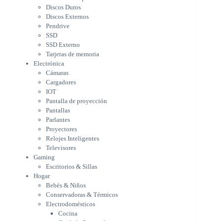
Cargadores
Discos Duros
IOT
Discos Externos
Pantalla de proyección
Pendrive
Pantallas
SSD
Parlantes
SSD Externo
Proyectores
Tarjetas de memoria
Relojes Inteligentes
Electrónica
Televisores
Cámaras
Gaming
Cargadores
Escritorios & Sillas
IOT
Hogar
Pantalla de proyección
Bebés & Niños
Pantallas
Conservadoras & Térmicos
Parlantes
Proyectores
Electrodomésticos
Relojes Inteligentes
Cocina
Televisores
Cuidado Personal
Gaming
Limpieza & Organización
Escritorios & Sillas
Equipos de oficina
Hogar
Herramientas & Utilidad
Bebés & Niños
Impresoras
Conservadoras & Térmicos
A chorro
Electrodomésticos
Etiqueta & Ticket
Cocina
Formato Ancho & Plotters