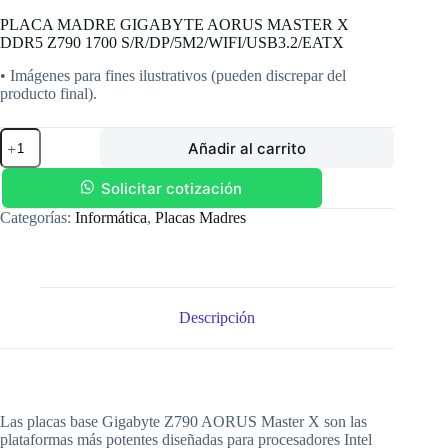
PLACA MADRE GIGABYTE AORUS MASTER X
DDR5 Z790 1700 S/R/DP/5M2/WIFI/USB3.2/EATX
• Imágenes para fines ilustrativos (pueden discrepar del
producto final).
PLACA
Añadir al carrito
MADRE
GIGABYTE
AORUS
Solicitar cotización
MASTER
Categorías:
Informática
,
Placas Madres
X
DDR5
Z790
1700
S/R/DP/5M2/WIFI/USB3.2/EATX
cantidad
Descripción
Las placas base Gigabyte Z790 AORUS Master X son las
plataformas más potentes diseñadas para procesadores Intel