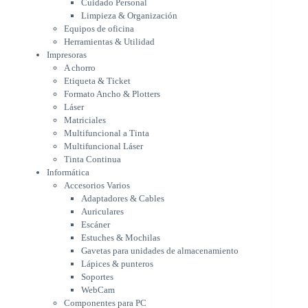
Cuidado Personal
Láser
Limpieza & Organización
Matriciales
Equipos de oficina
Multifuncional a Tinta
Herramientas & Utilidad
Multifuncional Láser
Impresoras
Tinta Continua
A chorro
Informática
Etiqueta & Ticket
Accesorios Varios
Formato Ancho & Plotters
Adaptadores & Cables
Láser
Auriculares
Matriciales
Multifuncional a Tinta
Escáner
Multifuncional Láser
Estuches & Mochilas
Tinta Continua
Gavetas para unidades de
Informática
almacenamiento
Accesorios Varios
Lápices & punteros
Adaptadores & Cables
Soportes
Auriculares
WebCam
Escáner
Componentes para PC
Estuches & Mochilas
Fuentes
Gavetas para unidades de almacenamiento
Gabinetes
Lápices & punteros
Kit Mouses & Teclados
Soportes
Memoria RAM
WebCam
Monitores
Componentes para PC