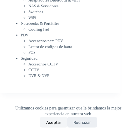
Adaptadores Bluetooth & WiFi
Cargador para notebook
NAS & Servidores
Cooling Pad
Switches
PDV
WiFi
Accesorios para PDV
Notebooks & Portátiles
Lector de códigos de barra
Cooling Pad
PDV
POS
Accesorios para PDV
Seguridad
Lector de códigos de barra
Accesorios CCTV
POS
CCTV
Seguridad
DVR & NVR
Accesorios CCTV
Sin categorizar
CCTV
DVR & NVR
Utilizamos cookies para garantizar que le brindamos la mejor
experiencia en nuestra web.
0
Aceptar
Rechazar
Inicio
Tienda
Buscar
Carrito
WhatsApp
Copyright © 2026 - DistriPRONTO