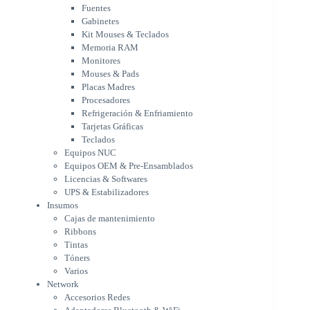
Mouses & Pads
Fuentes
Placas Madres
Gabinetes
Procesadores
Kit Mouses & Teclados
Refrigeración & Enfriamiento
Memoria RAM
Tarjetas Gráficas
Monitores
Teclados
Mouses & Pads
Equipos NUC
Placas Madres
Equipos OEM & Pre-Ensamblados
Procesadores
Licencias & Softwares
Refrigeración & Enfriamiento
Tarjetas Gráficas
UPS & Estabilizadores
Teclados
Insumos
Equipos NUC
Cajas de mantenimiento
Equipos OEM & Pre-Ensamblados
Ribbons
Licencias & Softwares
Tintas
UPS & Estabilizadores
Tóners
Insumos
Varios
Cajas de mantenimiento
Network
Ribbons
Accesorios Redes
Tintas
Adaptadores Bluetooth & WiFi
Tóners
NAS & Servidores
Varios
Switches
Network
WiFi
Accesorios Redes
Notebooks & Portátiles