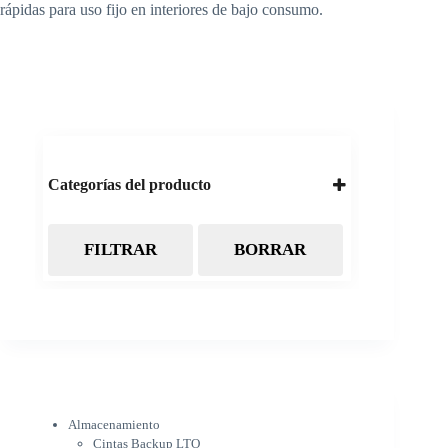
rápidas para uso fijo en interiores de bajo consumo.
Categorías del producto
FILTRAR
BORRAR
Almacenamiento
Cintas Backup LTO
Discos Duros
Discos Externos
Pendrive
SSD
SSD Externo
Tarjetas de memoria
Electrónica
Almacenamiento
Cámaras
Cintas Backup LTO