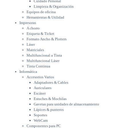
Cuidado Personal
Láser
Limpieza & Organización
Matriciales
Equipos de oficina
Multifuncional a Tinta
Herramientas & Utilidad
Multifuncional Láser
Impresoras
Tinta Continua
A chorro
Informática
Etiqueta & Ticket
Accesorios Varios
Formato Ancho & Plotters
Adaptadores & Cables
Láser
Auriculares
Matriciales
Multifuncional a Tinta
Escáner
Multifuncional Láser
Estuches & Mochilas
Tinta Continua
Gavetas para unidades de
Informática
almacenamiento
Accesorios Varios
Lápices & punteros
Adaptadores & Cables
Soportes
Auriculares
WebCam
Escáner
Componentes para PC
Estuches & Mochilas
Fuentes
Gavetas para unidades de almacenamiento
Gabinetes
Lápices & punteros
Kit Mouses & Teclados
Soportes
Memoria RAM
WebCam
Monitores
Componentes para PC