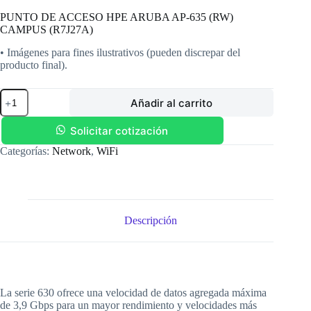
PUNTO DE ACCESO HPE ARUBA AP-635 (RW)
CAMPUS (R7J27A)
• Imágenes para fines ilustrativos (pueden discrepar del
producto final).
PUNTO
Añadir al carrito
DE
ACCESO
HPE
Solicitar cotización
ARUBA
Categorías:
Network
,
WiFi
AP-
635
(RW)
CAMPUS
(R7J27A)
cantidad
Descripción
La serie 630 ofrece una velocidad de datos agregada máxima
de 3,9 Gbps para un mayor rendimiento y velocidades más