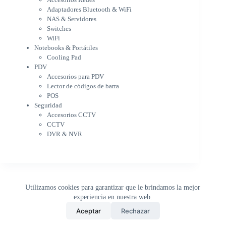
Notebooks & Portátiles
Adaptadores Bluetooth & WiFi
Cargador para notebook
NAS & Servidores
Cooling Pad
Switches
PDV
WiFi
Accesorios para PDV
Notebooks & Portátiles
Lector de códigos de barra
Cooling Pad
PDV
POS
Accesorios para PDV
Seguridad
Lector de códigos de barra
Accesorios CCTV
POS
CCTV
Seguridad
DVR & NVR
Accesorios CCTV
Sin categorizar
CCTV
DVR & NVR
Utilizamos cookies para garantizar que le brindamos la mejor
experiencia en nuestra web.
0
Aceptar
Rechazar
Inicio
Tienda
Buscar
Carrito
WhatsApp
Copyright © 2026 - DistriPRONTO