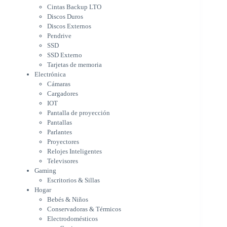
Cámaras
Cintas Backup LTO
Cargadores
Discos Duros
IOT
Discos Externos
Pantalla de proyección
Pendrive
Pantallas
SSD
Parlantes
SSD Externo
Proyectores
Tarjetas de memoria
Relojes Inteligentes
Electrónica
Televisores
Cámaras
Gaming
Cargadores
Escritorios & Sillas
IOT
Hogar
Pantalla de proyección
Bebés & Niños
Pantallas
Conservadoras & Térmicos
Parlantes
Proyectores
Electrodomésticos
Relojes Inteligentes
Cocina
Televisores
Cuidado Personal
Gaming
Limpieza & Organización
Escritorios & Sillas
Equipos de oficina
Hogar
Herramientas & Utilidad
Bebés & Niños
Impresoras
Conservadoras & Térmicos
A chorro
Electrodomésticos
Etiqueta & Ticket