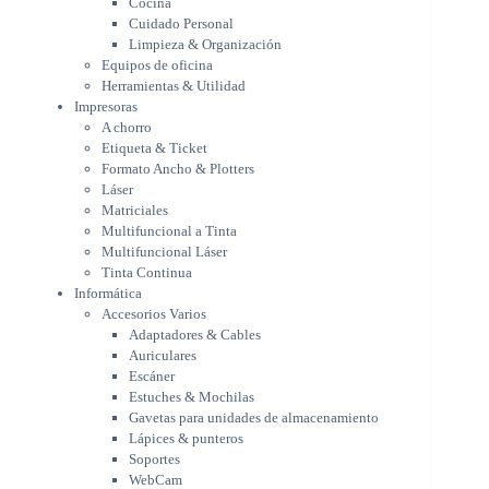
Cocina
Formato Ancho & Plotters
Cuidado Personal
Láser
Limpieza & Organización
Matriciales
Equipos de oficina
Multifuncional a Tinta
Herramientas & Utilidad
Multifuncional Láser
Impresoras
Tinta Continua
A chorro
Informática
Etiqueta & Ticket
Accesorios Varios
Formato Ancho & Plotters
Adaptadores & Cables
Láser
Auriculares
Matriciales
Multifuncional a Tinta
Escáner
Multifuncional Láser
Estuches & Mochilas
Tinta Continua
Gavetas para unidades de
Informática
almacenamiento
Accesorios Varios
Lápices & punteros
Adaptadores & Cables
Soportes
Auriculares
WebCam
Escáner
Componentes para PC
Estuches & Mochilas
Fuentes
Gavetas para unidades de almacenamiento
Gabinetes
Lápices & punteros
Kit Mouses & Teclados
Soportes
Memoria RAM
WebCam