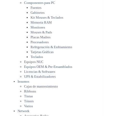
Monitores
Componentes para PC
Mouses & Pads
Fuentes
Placas Madres
Gabinetes
Procesadores
Kit Mouses & Teclados
Refrigeración & Enfriamiento
Memoria RAM
Tarjetas Gráficas
Monitores
Teclados
Mouses & Pads
Equipos NUC
Placas Madres
Equipos OEM & Pre-Ensamblados
Procesadores
Licencias & Softwares
Refrigeración & Enfriamiento
Tarjetas Gráficas
UPS & Estabilizadores
Teclados
Insumos
Equipos NUC
Cajas de mantenimiento
Equipos OEM & Pre-Ensamblados
Ribbons
Licencias & Softwares
Tintas
UPS & Estabilizadores
Tóners
Insumos
Varios
Cajas de mantenimiento
Network
Ribbons
Accesorios Redes
Tintas
Adaptadores Bluetooth & WiFi
Tóners
NAS & Servidores
Varios
Switches
Network
WiFi
Accesorios Redes