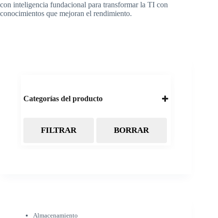
con inteligencia fundacional para transformar la TI con
conocimientos que mejoran el rendimiento.
Categorías del producto
FILTRAR
BORRAR
Almacenamiento
Cintas Backup LTO
Discos Duros
Discos Externos
Pendrive
SSD
SSD Externo
Tarjetas de memoria
Electrónica
Almacenamiento