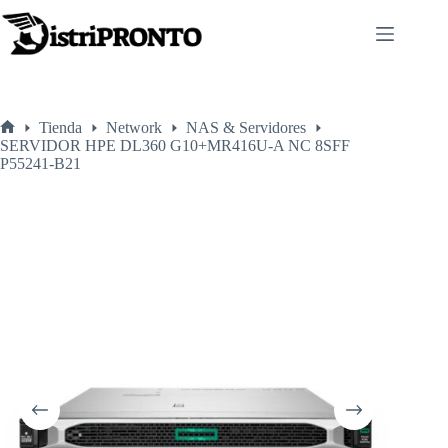
Saltar
al
contenido
Tienda
Network
NAS & Servidores
Inicio
SERVIDOR HPE DL360 G10+MR416U-A NC 8SFF
P55241-B21