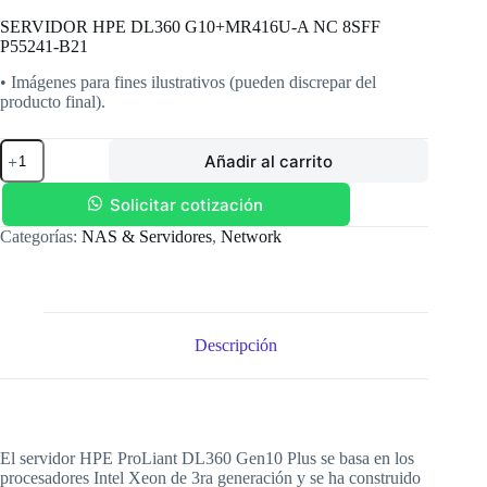
SERVIDOR HPE DL360 G10+MR416U-A NC 8SFF
P55241-B21
• Imágenes para fines ilustrativos (pueden discrepar del
producto final).
SERVIDOR
Añadir al carrito
HPE
DL360
G10+MR416U-
Solicitar cotización
A
Categorías:
NAS & Servidores
,
Network
NC
8SFF
P55241-
B21
cantidad
Descripción
El servidor HPE ProLiant DL360 Gen10 Plus se basa en los
procesadores Intel Xeon de 3ra generación y se ha construido