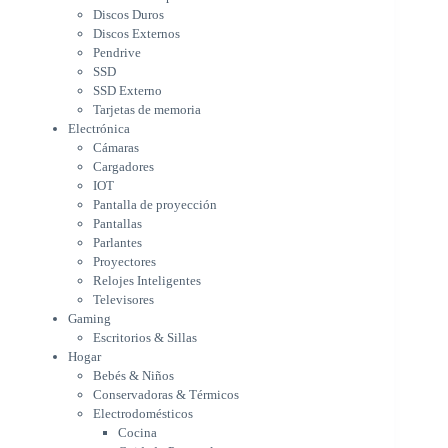
Cargadores
Discos Duros
IOT
Discos Externos
Pantalla de proyección
Pendrive
Pantallas
SSD
Parlantes
SSD Externo
Proyectores
Tarjetas de memoria
Relojes Inteligentes
Electrónica
Televisores
Cámaras
Gaming
Cargadores
Escritorios & Sillas
IOT
Hogar
Pantalla de proyección
Bebés & Niños
Pantallas
Conservadoras & Térmicos
Parlantes
Proyectores
Electrodomésticos
Relojes Inteligentes
Cocina
Televisores
Cuidado Personal
Gaming
Limpieza & Organización
Escritorios & Sillas
Equipos de oficina
Hogar
Herramientas & Utilidad
Bebés & Niños
Impresoras
Conservadoras & Térmicos
A chorro
Electrodomésticos
Etiqueta & Ticket
Cocina
Formato Ancho & Plotters