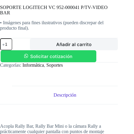
SOPORTE LOGITECH VC 952-000041 P/TV-VIDEO
BAR
• Imágenes para fines ilustrativos (pueden discrepar del
producto final).
SOPORTE
Añadir al carrito
LOGITECH
VC
952-
Solicitar cotización
000041
Categorías:
Informática
,
Soportes
P/TV-
VIDEO
BAR
cantidad
Descripción
Acopla Rally Bar, Rally Bar Mini o la cámara Rally a
prácticamente cualquier pantalla con puntos de montaje