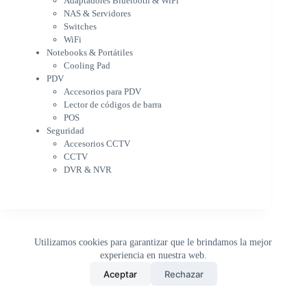
Adaptadores Bluetooth & WiFi
Cargador para notebook
NAS & Servidores
Cooling Pad
Switches
PDV
WiFi
Accesorios para PDV
Notebooks & Portátiles
Lector de códigos de barra
Cooling Pad
PDV
POS
Accesorios para PDV
Seguridad
Lector de códigos de barra
Accesorios CCTV
POS
CCTV
Seguridad
DVR & NVR
Accesorios CCTV
Sin categorizar
CCTV
DVR & NVR
Utilizamos cookies para garantizar que le brindamos la mejor
experiencia en nuestra web.
0
Aceptar
Rechazar
Inicio
Tienda
Buscar
Carrito
WhatsApp
Copyright © 2026 - DistriPRONTO