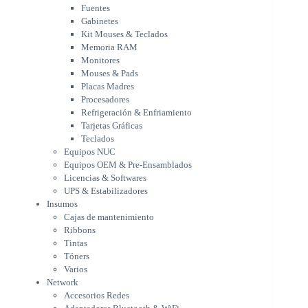
Mouses & Pads
Fuentes
Placas Madres
Gabinetes
Procesadores
Kit Mouses & Teclados
Refrigeración & Enfriamiento
Memoria RAM
Tarjetas Gráficas
Monitores
Teclados
Mouses & Pads
Equipos NUC
Placas Madres
Equipos OEM & Pre-Ensamblados
Procesadores
Licencias & Softwares
Refrigeración & Enfriamiento
Tarjetas Gráficas
UPS & Estabilizadores
Teclados
Insumos
Equipos NUC
Cajas de mantenimiento
Equipos OEM & Pre-Ensamblados
Ribbons
Licencias & Softwares
Tintas
UPS & Estabilizadores
Tóners
Insumos
Varios
Cajas de mantenimiento
Network
Ribbons
Accesorios Redes
Tintas
Adaptadores Bluetooth & WiFi
Tóners
NAS & Servidores
Varios
Switches
Network
WiFi
Accesorios Redes
Notebooks & Portátiles