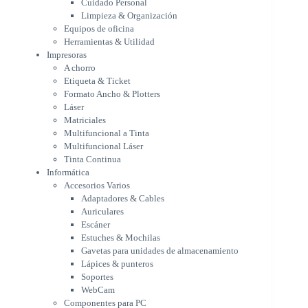
Cuidado Personal
Láser
Limpieza & Organización
Matriciales
Equipos de oficina
Multifuncional a Tinta
Herramientas & Utilidad
Multifuncional Láser
Impresoras
Tinta Continua
A chorro
Informática
Etiqueta & Ticket
Accesorios Varios
Formato Ancho & Plotters
Adaptadores & Cables
Láser
Auriculares
Matriciales
Multifuncional a Tinta
Escáner
Multifuncional Láser
Estuches & Mochilas
Tinta Continua
Gavetas para unidades de
Informática
almacenamiento
Accesorios Varios
Lápices & punteros
Adaptadores & Cables
Soportes
Auriculares
WebCam
Escáner
Componentes para PC
Estuches & Mochilas
Fuentes
Gavetas para unidades de almacenamiento
Gabinetes
Lápices & punteros
Kit Mouses & Teclados
Soportes
Memoria RAM
WebCam
Monitores
Componentes para PC