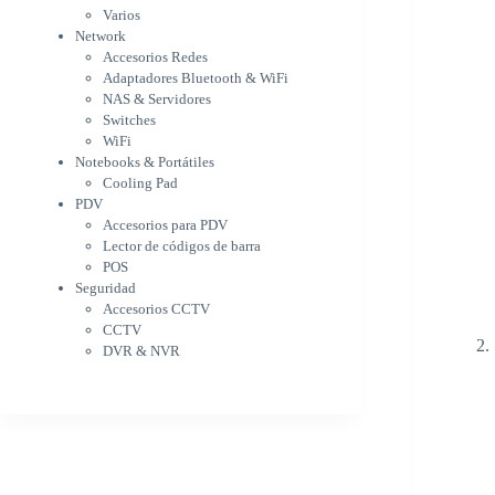
WiFi
Varios
NAS & Servidores
Network
Switches
Accesorios Redes
WiFi
Adaptadores Bluetooth & WiFi
Notebooks & Portátiles
NAS & Servidores
Cargador para notebook
Switches
Cooling Pad
WiFi
PDV
Notebooks & Portátiles
Accesorios para PDV
Cooling Pad
PDV
Lector de códigos de barra
Accesorios para PDV
POS
Lector de códigos de barra
Seguridad
POS
Accesorios CCTV
Seguridad
CCTV
Accesorios CCTV
DVR & NVR
CCTV
Sin categorizar
DVR & NVR