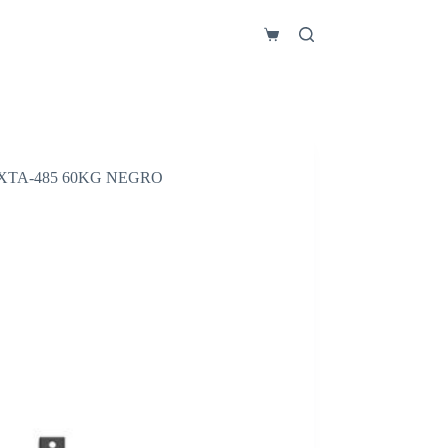
Carro
de
compra
 XTA-485 60KG NEGRO