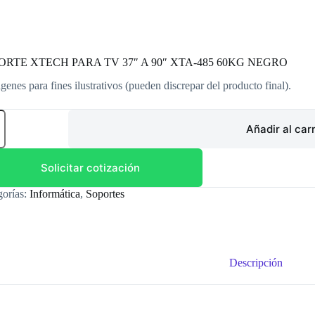
ORTE XTECH PARA TV 37″ A 90″ XTA-485 60KG NEGRO
genes para fines ilustrativos (pueden discrepar del producto final).
ORTE
CH
Añadir al carr
A
Solicitar cotización
gorías:
Informática
,
Soportes
-
G
RO
dad
Descripción