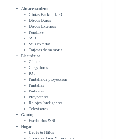
Electrónica
Cámaras
Almacenamiento
Cargadores
Cintas Backup LTO
IOT
Discos Duros
Pantalla de proyección
Discos Externos
Pantallas
Pendrive
Parlantes
SSD
Proyectores
SSD Externo
Tarjetas de memoria
Relojes Inteligentes
Electrónica
Televisores
Cámaras
Gaming
Cargadores
Escritorios & Sillas
IOT
Hogar
Pantalla de proyección
Bebés & Niños
Pantallas
Conservadoras & Térmicos
Parlantes
Electrodomésticos
Proyectores
Cocina
Relojes Inteligentes
Cuidado Personal
Televisores
Limpieza & Organización
Gaming
Equipos de oficina
Escritorios & Sillas
Herramientas & Utilidad
Hogar
Impresoras
Bebés & Niños
A chorro
Conservadoras & Térmicos