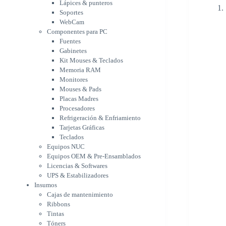
Memoria RAM
Lápices & punteros
Monitores
Soportes
Mouses & Pads
WebCam
Placas Madres
Componentes para PC
Fuentes
Procesadores
Gabinetes
Refrigeración &
Kit Mouses & Teclados
Enfriamiento
Memoria RAM
Tarjetas Gráficas
Monitores
Teclados
Mouses & Pads
Equipos NUC
Placas Madres
Equipos OEM & Pre-
Procesadores
Ensamblados
Refrigeración & Enfriamiento
Licencias & Softwares
Tarjetas Gráficas
UPS & Estabilizadores
Teclados
Insumos
Equipos NUC
Cajas de mantenimiento
Equipos OEM & Pre-Ensamblados
Ribbons
Licencias & Softwares
Tintas
UPS & Estabilizadores
Tóners
Insumos
Varios
Cajas de mantenimiento
Network
Ribbons
Accesorios Redes
Tintas
Adaptadores Bluetooth &
Tóners