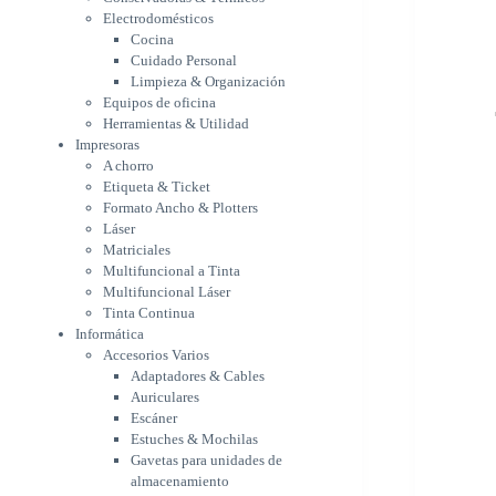
Etiqueta & Ticket
Electrodomésticos
Formato Ancho & Plotters
Cocina
Láser
Cuidado Personal
Matriciales
Limpieza & Organización
Equipos de oficina
Multifuncional a Tinta
Herramientas & Utilidad
Multifuncional Láser
Impresoras
Tinta Continua
A chorro
Informática
Etiqueta & Ticket
Accesorios Varios
Formato Ancho & Plotters
Adaptadores & Cables
Láser
Auriculares
Matriciales
Escáner
Multifuncional a Tinta
Estuches & Mochilas
Multifuncional Láser
Gavetas para unidades de
Tinta Continua
almacenamiento
Informática
Lápices & punteros
Accesorios Varios
Soportes
Adaptadores & Cables
WebCam
Auriculares
Componentes para PC
Escáner
Fuentes
Estuches & Mochilas
Gabinetes
Gavetas para unidades de
Kit Mouses & Teclados
almacenamiento