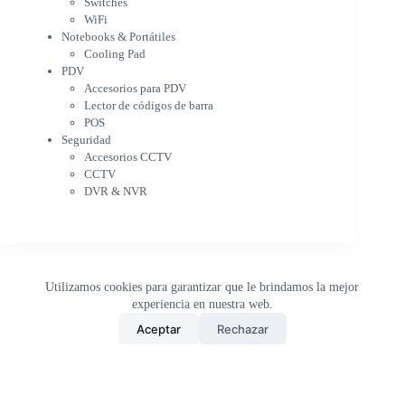
Switches
PDV
WiFi
Accesorios para PDV
Notebooks & Portátiles
Lector de códigos de barra
Cooling Pad
PDV
POS
Accesorios para PDV
Seguridad
Lector de códigos de barra
Accesorios CCTV
POS
CCTV
Seguridad
DVR & NVR
Accesorios CCTV
Sin categorizar
CCTV
DVR & NVR
Utilizamos cookies para garantizar que le brindamos la mejor
experiencia en nuestra web.
0
Aceptar
Rechazar
Inicio
Tienda
Buscar
Carrito
WhatsApp
Copyright © 2026 - DistriPRONTO