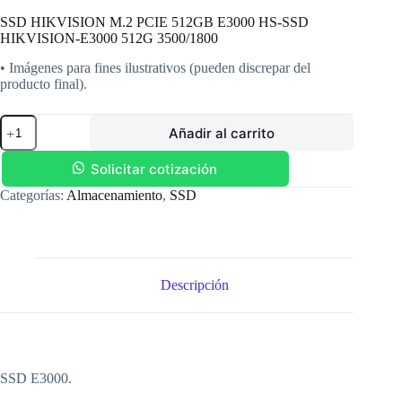
SSD HIKVISION M.2 PCIE 512GB E3000 HS-SSD
HIKVISION-E3000 512G 3500/1800
• Imágenes para fines ilustrativos (pueden discrepar del
producto final).
SSD
Añadir al carrito
HIKVISION
M.2
PCIE
Solicitar cotización
512GB
Categorías:
Almacenamiento
,
SSD
E3000
HS-
SSD
HIKVISION-
E3000
512G
Descripción
3500/1800
cantidad
SSD E3000.