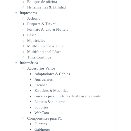
Equipos de oficina
Multifuncional a Tinta
Herramientas & Utilidad
Multifuncional Láser
Impresoras
Tinta Continua
A chorro
Informática
Etiqueta & Ticket
Accesorios Varios
Formato Ancho & Plotters
Adaptadores & Cables
Láser
Auriculares
Matriciales
Multifuncional a Tinta
Escáner
Multifuncional Láser
Estuches & Mochilas
Tinta Continua
Gavetas para unidades de
Informática
almacenamiento
Accesorios Varios
Lápices & punteros
Adaptadores & Cables
Soportes
Auriculares
WebCam
Escáner
Componentes para PC
Estuches & Mochilas
Fuentes
Gavetas para unidades de almacenamiento
Gabinetes
Lápices & punteros
Kit Mouses & Teclados
Soportes
Memoria RAM
WebCam
Monitores
Componentes para PC
Mouses & Pads
Fuentes
Placas Madres
Gabinetes