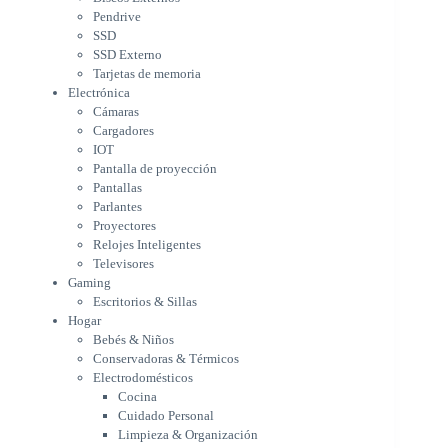
Pantalla de proyección
Pendrive
Pantallas
SSD
Parlantes
SSD Externo
Proyectores
Tarjetas de memoria
Relojes Inteligentes
Electrónica
Televisores
Cámaras
Gaming
Cargadores
Escritorios & Sillas
IOT
Hogar
Pantalla de proyección
Bebés & Niños
Pantallas
Conservadoras & Térmicos
Parlantes
Proyectores
Electrodomésticos
Relojes Inteligentes
Cocina
Televisores
Cuidado Personal
Gaming
Limpieza & Organización
Escritorios & Sillas
Equipos de oficina
Hogar
Herramientas & Utilidad
Bebés & Niños
Impresoras
Conservadoras & Térmicos
A chorro
Electrodomésticos
Etiqueta & Ticket
Cocina
Formato Ancho & Plotters
Cuidado Personal
Láser
Limpieza & Organización
Matriciales