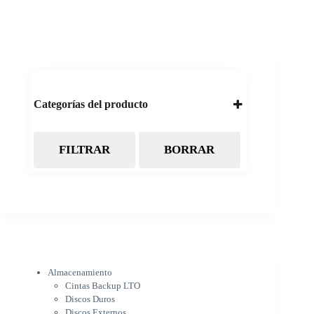
Categorías del producto
FILTRAR
BORRAR
Almacenamiento
Cintas Backup LTO
Discos Duros
Discos Externos
Pendrive
SSD
SSD Externo
Tarjetas de memoria
Electrónica
Almacenamiento
Cámaras
Cintas Backup LTO
Cargadores
Discos Duros
IOT
Discos Externos