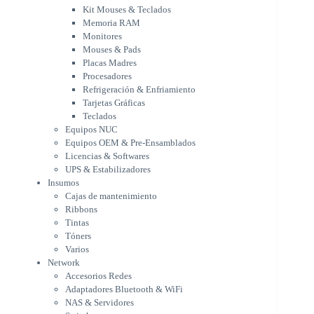
Procesadores
Kit Mouses & Teclados
Refrigeración & Enfriamiento
Memoria RAM
Tarjetas Gráficas
Monitores
Teclados
Mouses & Pads
Equipos NUC
Placas Madres
Equipos OEM & Pre-Ensamblados
Procesadores
Licencias & Softwares
Refrigeración & Enfriamiento
Tarjetas Gráficas
UPS & Estabilizadores
Teclados
Insumos
Equipos NUC
Cajas de mantenimiento
Equipos OEM & Pre-Ensamblados
Ribbons
Licencias & Softwares
Tintas
UPS & Estabilizadores
Tóners
Insumos
Varios
Cajas de mantenimiento
Network
Ribbons
Accesorios Redes
Tintas
Adaptadores Bluetooth & WiFi
Tóners
NAS & Servidores
Varios
Switches
Network
WiFi
Accesorios Redes
Notebooks & Portátiles
Adaptadores Bluetooth & WiFi
Cargador para notebook
NAS & Servidores
Cooling Pad